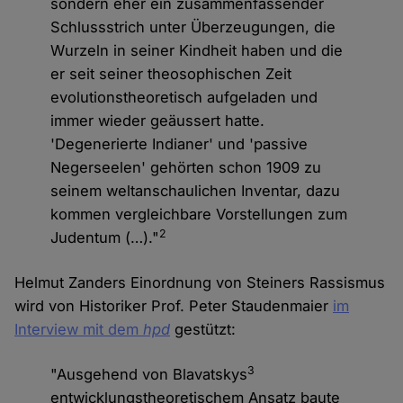
sondern eher ein zusammenfassender
Schlussstrich unter Überzeugungen, die
Wurzeln in seiner Kindheit haben und die
er seit seiner theosophischen Zeit
evolutionstheoretisch aufgeladen und
immer wieder geäussert hatte.
'Degenerierte Indianer' und 'passive
Negerseelen' gehörten schon 1909 zu
seinem weltanschaulichen Inventar, dazu
kommen vergleichbare Vorstellungen zum
2
Judentum (…)."
Helmut Zanders Einordnung von Steiners Rassismus
wird von Historiker Prof. Peter Staudenmaier
im
Interview mit dem
hpd
gestützt:
3
"Ausgehend von Blavatskys
entwicklungstheoretischem Ansatz baute