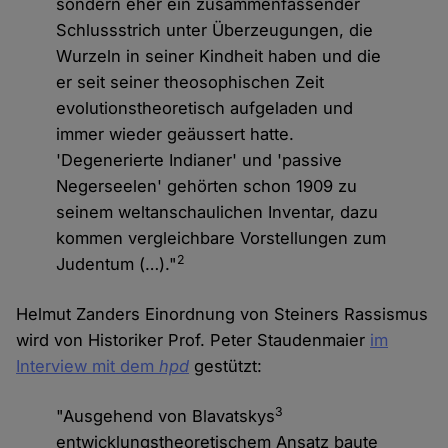
sondern eher ein zusammenfassender
Schlussstrich unter Überzeugungen, die
Wurzeln in seiner Kindheit haben und die
er seit seiner theosophischen Zeit
evolutionstheoretisch aufgeladen und
immer wieder geäussert hatte.
'Degenerierte Indianer' und 'passive
Negerseelen' gehörten schon 1909 zu
seinem weltanschaulichen Inventar, dazu
kommen vergleichbare Vorstellungen zum
2
Judentum (…)."
Helmut Zanders Einordnung von Steiners Rassismus
wird von Historiker Prof. Peter Staudenmaier
im
Interview mit dem
hpd
gestützt:
3
"Ausgehend von Blavatskys
entwicklungstheoretischem Ansatz baute