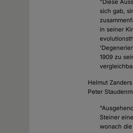
"Diese Auss
sich gab, s
zusammenfa
in seiner K
evolutionst
'Degenerier
1909 zu se
vergleichba
Helmut Zanders 
Peter Staudenm
"Ausgehend
Steiner ein
wonach die