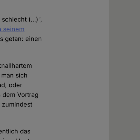
 schlecht (…)",
n seinem
s getan: einen
knallhartem
 man sich
nd, oder
s dem Vortrag
r zumindest
entlich das