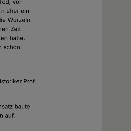
Tod, von
rn eher ein
die Wurzeln
hen Zeit
rt hatte.
en schon
toriker Prof.
nsatz baute
n auf,