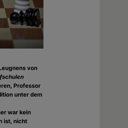
s Leugnens von
rfschulen
eren, Professor
ition unter dem
ner war kein
 ist, nicht