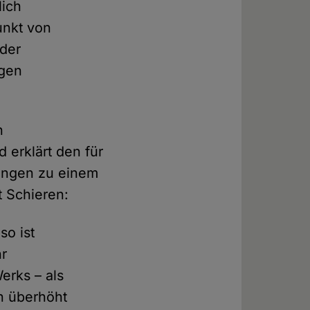
lich
punkt von
 der
igen
n
 erklärt den für
rungen zu einem
t Schieren:
so ist
hr
erks – als
in überhöht