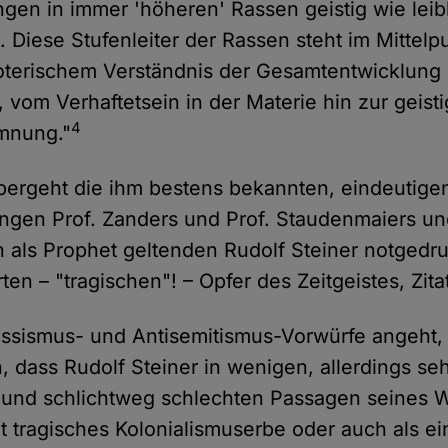
gen in immer 'höheren' Rassen geistig wie leib
t. Diese Stufenleiter der Rassen steht im Mittel
oterischem Verständnis der Gesamtentwicklung
 vom Verhaftetsein in der Materie hin zur geist
4
mnung."
bergeht die ihm bestens bekannten, eindeutige
ungen Prof. Zanders und Prof. Staudenmaiers und
 als Prophet geltenden Rudolf Steiner notged
en – "tragischen"! – Opfer des Zeitgeistes, Zita
ssismus- und Antisemitismus-Vorwürfe angeht, 
n, dass Rudolf Steiner in wenigen, allerdings se
und schlichtweg schlechten Passagen seines W
cht tragisches Kolonialismuserbe oder auch als e