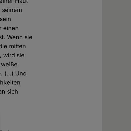
einer Haut
n seinem
sein
r einen
st. Wenn sie
die mitten
 wird sie
e weiße
e. (…) Und
chkeiten
an sich