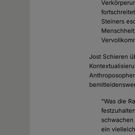
Verkörperun
fortschreite
Steiners es
Menschheit,
Vervollkom
Jost Schieren ü
Kontextualisier
Anthroposophen
bemitleidenswert
"Was die Ra
festzuhalte
schwachen 
ein viellei