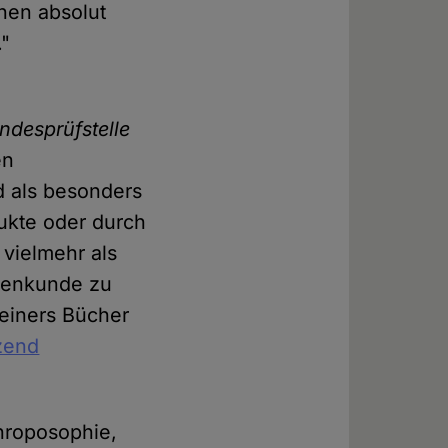
nen absolut
."
ndesprüfstelle
en
d als besonders
dukte oder durch
 vielmehr als
ssenkunde zu
teiners Bücher
izend
throposophie,