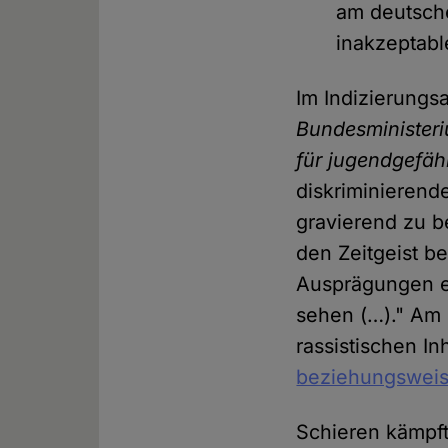
am deutsch
inakzeptabl
Im Indizierungs
Bundesministeri
für jugendgefä
diskriminierend
gravierend zu b
den Zeitgeist be
Ausprägungen e
sehen (…)." Am
rassistischen In
beziehungsweis
Schieren kämpft