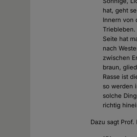
Sonnige, Li
hat, geht s
Innern von 
Triebleben.
Seite hat m
nach Westen
zwischen Er
braun, glied
Rasse ist d
so werden i
solche Din
richtig hine
Dazu sagt Prof.