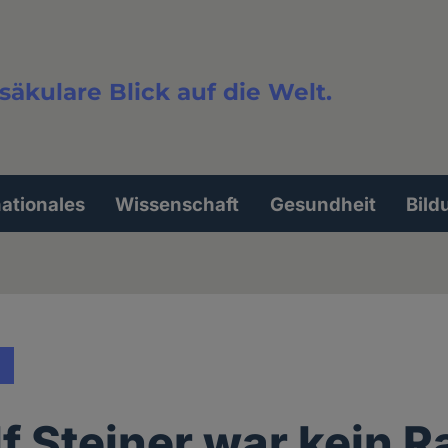
säkulare Blick auf die Welt.
extsuche
nationales
Wissenschaft
Gesundheit
Bild
f Steiner war kein R