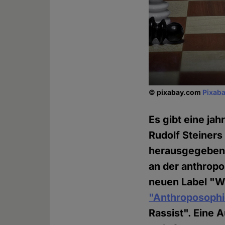
© pixabay.com
Pixaba
Es gibt eine ja
Rudolf Steiners
herausgegebene
an der anthropo
neuen Label "Wa
"Anthroposophie
Rassist". Eine A