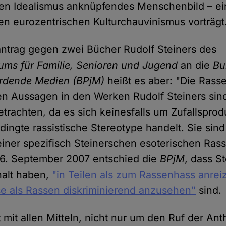
en Idealismus anknüpfendes Menschenbild – ei
en eurozentrischen Kulturchauvinismus vorträgt
antrag gegen zwei Bücher Rudolf Steiners des
ums für Familie, Senioren und Jugend
an die
Bu
hrdende Medien (BPjM)
heißt es aber: "Die Rass
en Aussagen in den Werken Rudolf Steiners sin
etrachten, da es sich keinesfalls um Zufallspro
dingte rassistische Stereotype handelt. Sie sind
iner spezifisch Steinerschen esoterischen Ra
 6. September 2007 entschied die
BPjM
, dass S
halt haben,
"in Teilen als zum Rassenhass anre
e als Rassen diskriminierend anzusehen"
sind.
 mit allen Mitteln, nicht nur um den Ruf der An