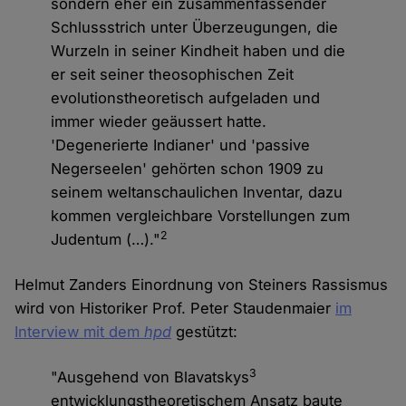
sondern eher ein zusammenfassender
Schlussstrich unter Überzeugungen, die
Wurzeln in seiner Kindheit haben und die
er seit seiner theosophischen Zeit
evolutionstheoretisch aufgeladen und
immer wieder geäussert hatte.
'Degenerierte Indianer' und 'passive
Negerseelen' gehörten schon 1909 zu
seinem weltanschaulichen Inventar, dazu
kommen vergleichbare Vorstellungen zum
2
Judentum (…)."
Helmut Zanders Einordnung von Steiners Rassismus
wird von Historiker Prof. Peter Staudenmaier
im
Interview mit dem
hpd
gestützt:
3
"Ausgehend von Blavatskys
entwicklungstheoretischem Ansatz baute