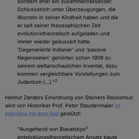
sondern eher ein zusammenfassender
Schlussstrich unter Überzeugungen, die
Wurzeln in seiner Kindheit haben und die
er seit seiner theosophischen Zeit
evolutionstheoretisch aufgeladen und
immer wieder geäussert hatte.
'Degenerierte Indianer' und 'passive
Negerseelen' gehörten schon 1909 zu
seinem weltanschaulichen Inventar, dazu
kommen vergleichbare Vorstellungen zum
2
Judentum (…)."
Helmut Zanders Einordnung von Steiners Rassismus
wird von Historiker Prof. Peter Staudenmaier
im
Interview mit dem
hpd
gestützt:
3
"Ausgehend von Blavatskys
entwicklungstheoretischem Ansatz baute