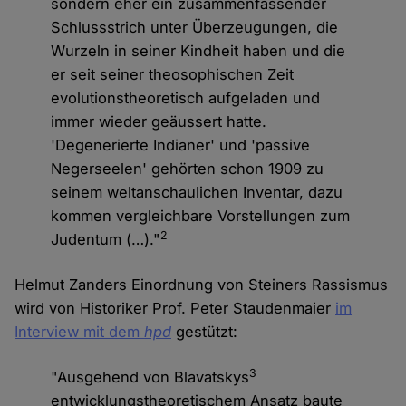
sondern eher ein zusammenfassender
Schlussstrich unter Überzeugungen, die
Wurzeln in seiner Kindheit haben und die
er seit seiner theosophischen Zeit
evolutionstheoretisch aufgeladen und
immer wieder geäussert hatte.
'Degenerierte Indianer' und 'passive
Negerseelen' gehörten schon 1909 zu
seinem weltanschaulichen Inventar, dazu
kommen vergleichbare Vorstellungen zum
2
Judentum (…)."
Helmut Zanders Einordnung von Steiners Rassismus
wird von Historiker Prof. Peter Staudenmaier
im
Interview mit dem
hpd
gestützt:
3
"Ausgehend von Blavatskys
entwicklungstheoretischem Ansatz baute