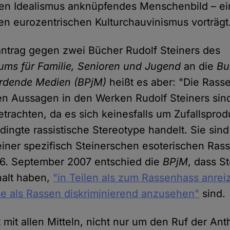
en Idealismus anknüpfendes Menschenbild – ei
en eurozentrischen Kulturchauvinismus vorträgt
antrag gegen zwei Bücher Rudolf Steiners des
ums für Familie, Senioren und Jugend
an die
Bu
hrdende Medien (BPjM)
heißt es aber: "Die Rass
en Aussagen in den Werken Rudolf Steiners sin
etrachten, da es sich keinesfalls um Zufallspro
dingte rassistische Stereotype handelt. Sie sind
iner spezifisch Steinerschen esoterischen Ra
 6. September 2007 entschied die
BPjM
, dass S
halt haben,
"in Teilen als zum Rassenhass anre
e als Rassen diskriminierend anzusehen"
sind.
 mit allen Mitteln, nicht nur um den Ruf der An