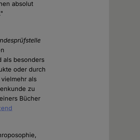
nen absolut
."
ndesprüfstelle
en
d als besonders
dukte oder durch
 vielmehr als
ssenkunde zu
teiners Bücher
izend
throposophie,