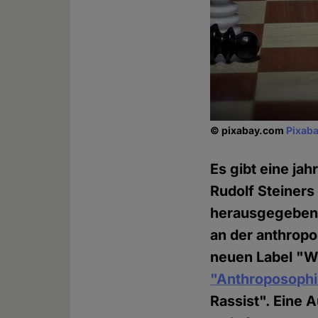
© pixabay.com
Pixaba
Es gibt eine ja
Rudolf Steiners
herausgegebene
an der anthropo
neuen Label "Wa
"Anthroposophie
Rassist". Eine A