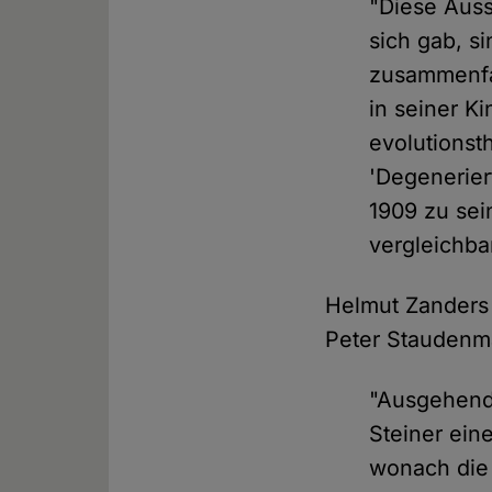
"Diese Auss
sich gab, s
zusammenfa
in seiner K
evolutionst
'Degenerier
1909 zu se
vergleichba
Helmut Zanders 
Peter Staudenm
"Ausgehend
Steiner ein
wonach die