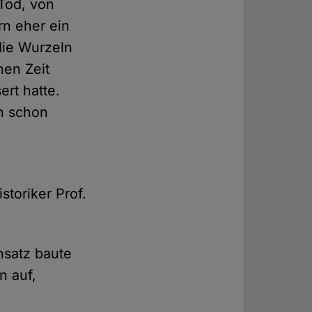
Tod, von
rn eher ein
die Wurzeln
hen Zeit
rt hatte.
en schon
toriker Prof.
nsatz baute
n auf,