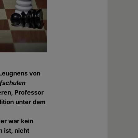
s Leugnens von
rfschulen
eren, Professor
ition unter dem
ner war kein
 ist, nicht