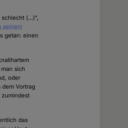
 schlecht (…)",
n seinem
s getan: einen
knallhartem
 man sich
nd, oder
s dem Vortrag
r zumindest
entlich das