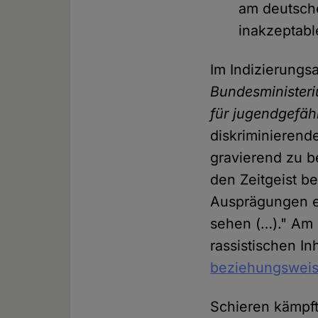
am deutsch
inakzeptabl
Im Indizierungs
Bundesministeri
für jugendgefä
diskriminierend
gravierend zu b
den Zeitgeist be
Ausprägungen e
sehen (…)." Am
rassistischen In
beziehungsweis
Schieren kämpft