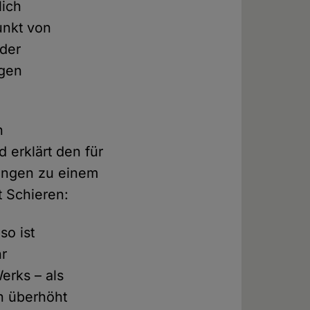
lich
punkt von
 der
igen
n
 erklärt den für
rungen zu einem
t Schieren:
so ist
hr
erks – als
in überhöht