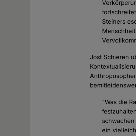
Verkörperun
fortschreite
Steiners es
Menschheit,
Vervollkom
Jost Schieren ü
Kontextualisier
Anthroposophen
bemitleidenswert
"Was die Ra
festzuhalte
schwachen 
ein viellei