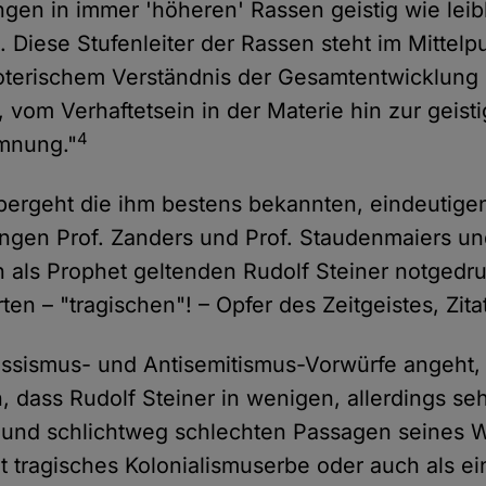
gen in immer 'höheren' Rassen geistig wie leib
t. Diese Stufenleiter der Rassen steht im Mittel
oterischem Verständnis der Gesamtentwicklung
 vom Verhaftetsein in der Materie hin zur geist
4
mnung."
bergeht die ihm bestens bekannten, eindeutige
ungen Prof. Zanders und Prof. Staudenmaiers und
 als Prophet geltenden Rudolf Steiner notged
en – "tragischen"! – Opfer des Zeitgeistes, Zita
ssismus- und Antisemitismus-Vorwürfe angeht, 
n, dass Rudolf Steiner in wenigen, allerdings se
und schlichtweg schlechten Passagen seines W
cht tragisches Kolonialismuserbe oder auch als e