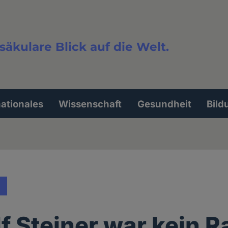
säkulare Blick auf die Welt.
extsuche
nationales
Wissenschaft
Gesundheit
Bild
f Steiner war kein R