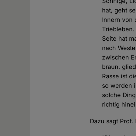
Sonnige, Li
hat, geht s
Innern von 
Triebleben.
Seite hat m
nach Westen
zwischen Er
braun, glied
Rasse ist d
so werden i
solche Din
richtig hine
Dazu sagt Prof.