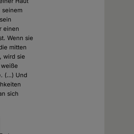
einer Haut
n seinem
sein
r einen
st. Wenn sie
die mitten
 wird sie
e weiße
e. (…) Und
chkeiten
an sich