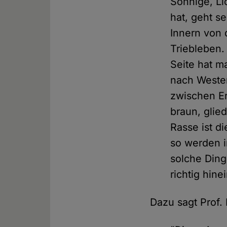
Sonnige, Li
hat, geht s
Innern von 
Triebleben.
Seite hat m
nach Westen
zwischen Er
braun, glied
Rasse ist d
so werden i
solche Din
richtig hine
Dazu sagt Prof.