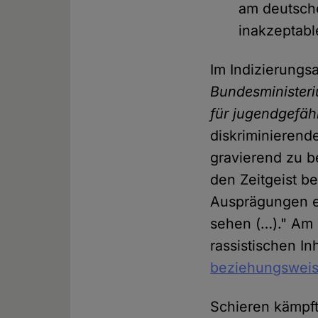
am deutsch
inakzeptabl
Im Indizierungs
Bundesministeri
für jugendgefä
diskriminierend
gravierend zu b
den Zeitgeist be
Ausprägungen e
sehen (…)." Am
rassistischen In
beziehungsweis
Schieren kämpft