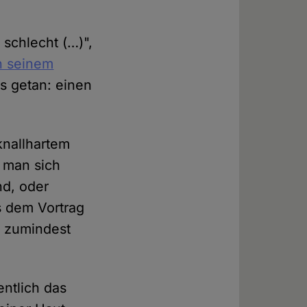
 schlecht (…)",
n seinem
s getan: einen
knallhartem
 man sich
nd, oder
s dem Vortrag
r zumindest
entlich das