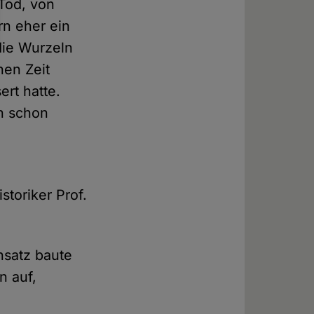
Tod, von
rn eher ein
die Wurzeln
hen Zeit
rt hatte.
en schon
toriker Prof.
nsatz baute
n auf,