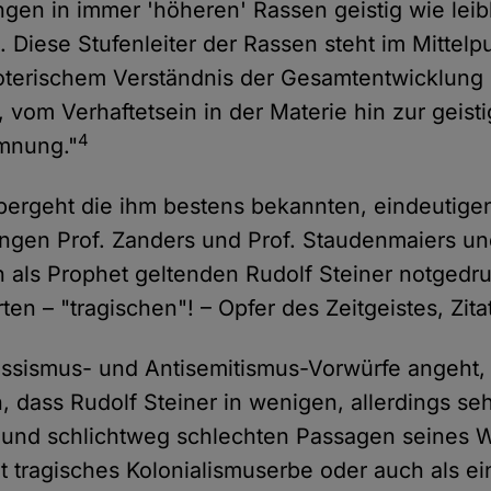
gen in immer 'höheren' Rassen geistig wie leib
t. Diese Stufenleiter der Rassen steht im Mittel
oterischem Verständnis der Gesamtentwicklung
 vom Verhaftetsein in der Materie hin zur geist
4
mnung."
bergeht die ihm bestens bekannten, eindeutige
ungen Prof. Zanders und Prof. Staudenmaiers und
 als Prophet geltenden Rudolf Steiner notged
en – "tragischen"! – Opfer des Zeitgeistes, Zita
ssismus- und Antisemitismus-Vorwürfe angeht, 
n, dass Rudolf Steiner in wenigen, allerdings se
und schlichtweg schlechten Passagen seines W
cht tragisches Kolonialismuserbe oder auch als e