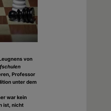
s Leugnens von
rfschulen
eren, Professor
ition unter dem
ner war kein
 ist, nicht