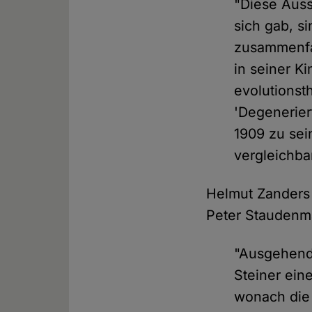
"Diese Auss
sich gab, s
zusammenfa
in seiner K
evolutionst
'Degenerier
1909 zu se
vergleichba
Helmut Zanders 
Peter Staudenm
"Ausgehend
Steiner ein
wonach die