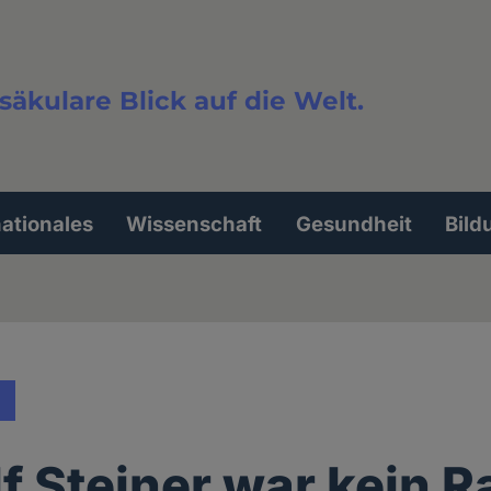
säkulare Blick auf die Welt.
extsuche
nationales
Wissenschaft
Gesundheit
Bild
f Steiner war kein R