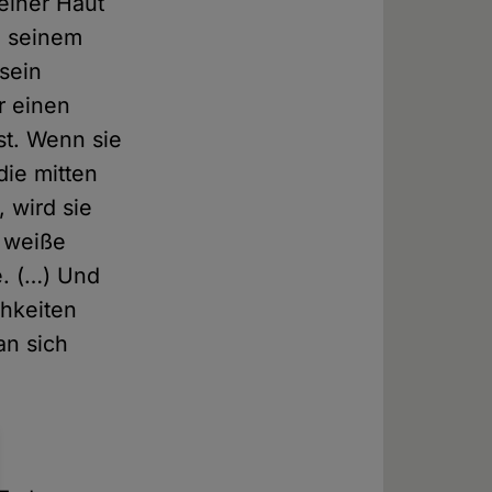
einer Haut
n seinem
sein
r einen
st. Wenn sie
die mitten
 wird sie
e weiße
e. (…) Und
chkeiten
an sich