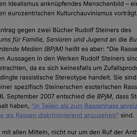
en Idealismus anknüpfendes Menschenbild – ei
en eurozentrischen Kulturchauvinismus vorträgt
antrag gegen zwei Bücher Rudolf Steiners des
ums für Familie, Senioren und Jugend
an die
Bu
hrdende Medien (BPjM)
heißt es aber: "Die Rass
en Aussagen in den Werken Rudolf Steiners sin
etrachten, da es sich keinesfalls um Zufallspro
dingte rassistische Stereotype handelt. Sie sind
iner spezifisch Steinerschen esoterischen Ra
 6. September 2007 entschied die
BPjM
, dass S
halt haben,
"in Teilen als zum Rassenhass anre
e als Rassen diskriminierend anzusehen"
sind.
 mit allen Mitteln, nicht nur um den Ruf der An