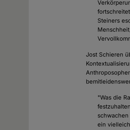
Verkörperun
fortschreite
Steiners es
Menschheit,
Vervollkom
Jost Schieren ü
Kontextualisier
Anthroposophen
bemitleidenswert
"Was die Ra
festzuhalte
schwachen 
ein viellei