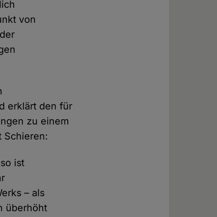
lich
punkt von
 der
igen
n
 erklärt den für
rungen zu einem
t Schieren:
so ist
hr
erks – als
in überhöht