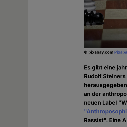
© pixabay.com
Pixaba
Es gibt eine ja
Rudolf Steiners
herausgegebene
an der anthropo
neuen Label "Wa
"Anthroposophie
Rassist". Eine A