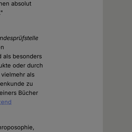
nen absolut
."
ndesprüfstelle
en
d als besonders
dukte oder durch
 vielmehr als
ssenkunde zu
teiners Bücher
izend
throposophie,