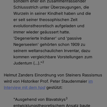
sondern eher ein zusammenfassender
Schlussstrich unter Überzeugungen, die
Wurzeln in seiner Kindheit haben und die
er seit seiner theosophischen Zeit
evolutionstheoretisch aufgeladen und
immer wieder geäussert hatte.
'Degenerierte Indianer' und 'passive
Negerseelen' gehörten schon 1909 zu
seinem weltanschaulichen Inventar, dazu
kommen vergleichbare Vorstellungen zum
2
Judentum (…)."
Helmut Zanders Einordnung von Steiners Rassismus
wird von Historiker Prof. Peter Staudenmaier
im
Interview mit dem
hpd
gestützt:
3
"Ausgehend von Blavatskys
entwicklungstheoretischem Ansatz baute