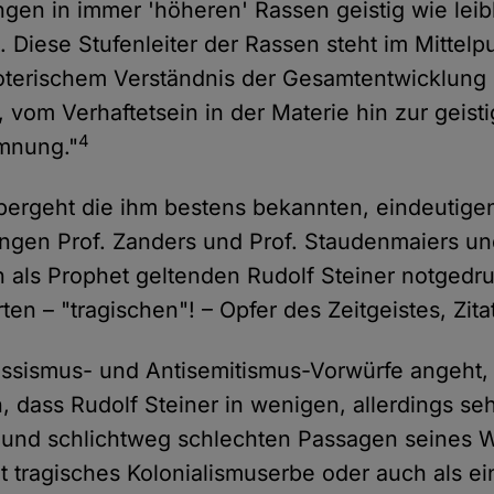
gen in immer 'höheren' Rassen geistig wie leib
t. Diese Stufenleiter der Rassen steht im Mittel
oterischem Verständnis der Gesamtentwicklung
 vom Verhaftetsein in der Materie hin zur geist
4
mnung."
bergeht die ihm bestens bekannten, eindeutige
ungen Prof. Zanders und Prof. Staudenmaiers und
 als Prophet geltenden Rudolf Steiner notged
en – "tragischen"! – Opfer des Zeitgeistes, Zita
ssismus- und Antisemitismus-Vorwürfe angeht, 
n, dass Rudolf Steiner in wenigen, allerdings se
und schlichtweg schlechten Passagen seines W
cht tragisches Kolonialismuserbe oder auch als e