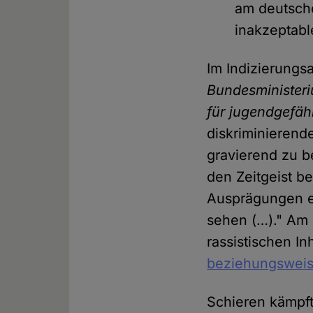
am deutsch
inakzeptabl
Im Indizierungs
Bundesministeri
für jugendgefä
diskriminierend
gravierend zu b
den Zeitgeist be
Ausprägungen e
sehen (…)." Am
rassistischen In
beziehungsweis
Schieren kämpft