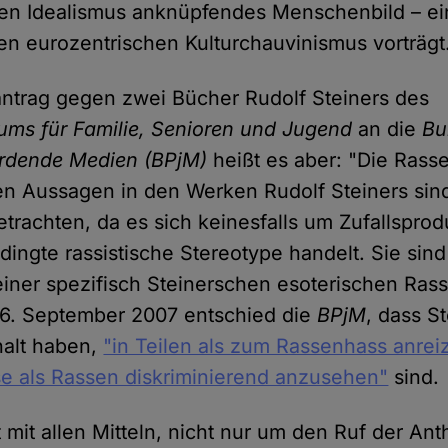
en Idealismus anknüpfendes Menschenbild – ei
en eurozentrischen Kulturchauvinismus vorträgt
antrag gegen zwei Bücher Rudolf Steiners des
ums für Familie, Senioren und Jugend
an die
Bu
hrdende Medien (BPjM)
heißt es aber: "Die Rass
en Aussagen in den Werken Rudolf Steiners sin
etrachten, da es sich keinesfalls um Zufallspro
dingte rassistische Stereotype handelt. Sie sind
iner spezifisch Steinerschen esoterischen Ra
 6. September 2007 entschied die
BPjM
, dass S
halt haben,
"in Teilen als zum Rassenhass anre
e als Rassen diskriminierend anzusehen"
sind.
 mit allen Mitteln, nicht nur um den Ruf der An