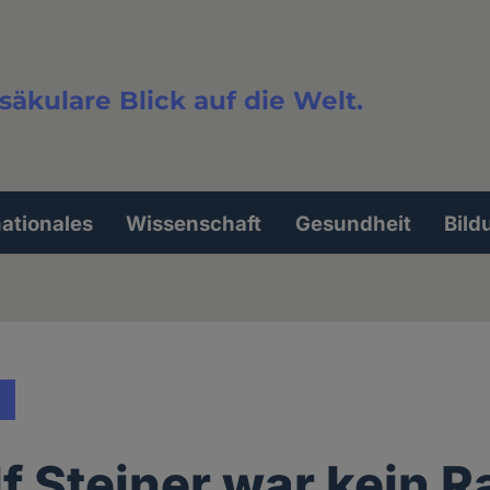
säkulare Blick auf die Welt.
extsuche
nationales
Wissenschaft
Gesundheit
Bild
f Steiner war kein R