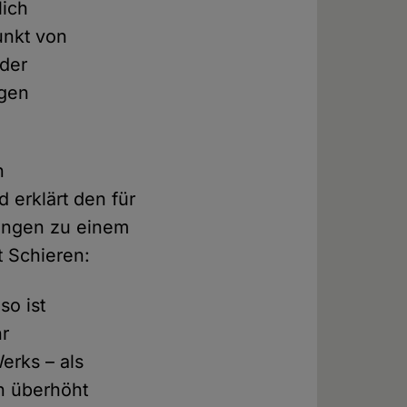
lich
punkt von
 der
igen
n
 erklärt den für
rungen zu einem
t Schieren:
so ist
hr
erks – als
in überhöht