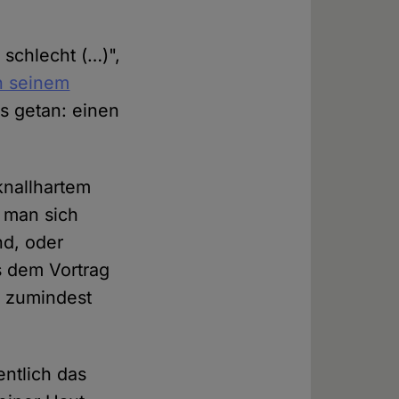
 schlecht (…)",
n seinem
s getan: einen
knallhartem
 man sich
nd, oder
s dem Vortrag
r zumindest
entlich das