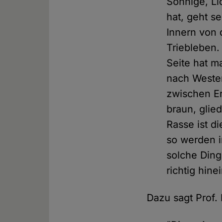
Sonnige, Li
hat, geht s
Innern von 
Triebleben.
Seite hat m
nach Westen
zwischen Er
braun, glied
Rasse ist d
so werden i
solche Din
richtig hine
Dazu sagt Prof.