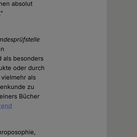
nen absolut
."
ndesprüfstelle
en
d als besonders
dukte oder durch
 vielmehr als
ssenkunde zu
teiners Bücher
izend
throposophie,