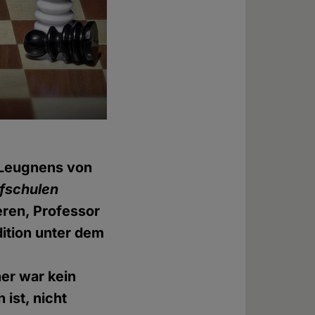
s Leugnens von
rfschulen
eren, Professor
ition unter dem
ner war kein
 ist, nicht