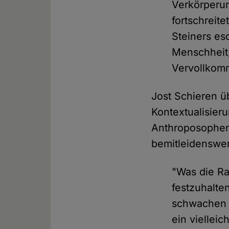
Verkörperun
fortschreite
Steiners es
Menschheit,
Vervollkom
Jost Schieren ü
Kontextualisier
Anthroposophen
bemitleidenswert
"Was die Ra
festzuhalte
schwachen 
ein viellei