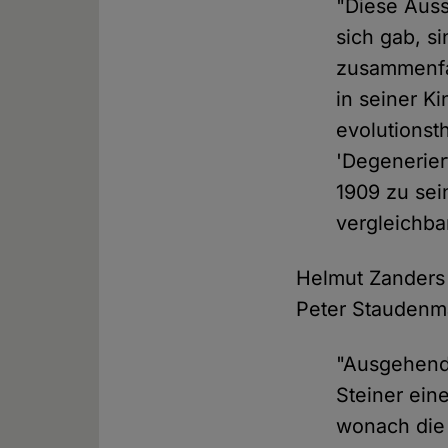
"Diese Auss
sich gab, s
zusammenfa
in seiner K
evolutionst
'Degenerier
1909 zu se
vergleichba
Helmut Zanders 
Peter Staudenm
"Ausgehend
Steiner ein
wonach die