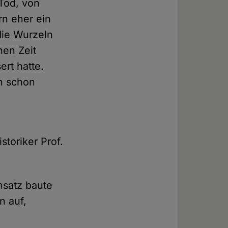
Tod, von
rn eher ein
die Wurzeln
hen Zeit
rt hatte.
en schon
toriker Prof.
nsatz baute
n auf,