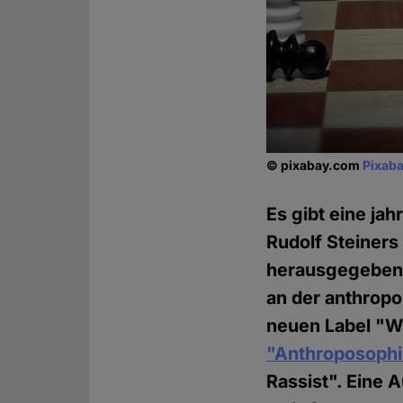
© pixabay.com
Pixaba
Es gibt eine ja
Rudolf Steiners
herausgegebene
an der anthropo
neuen Label "Wa
"Anthroposophie
Rassist". Eine A