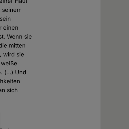
einer Haut
n seinem
sein
r einen
st. Wenn sie
die mitten
 wird sie
e weiße
e. (…) Und
chkeiten
an sich