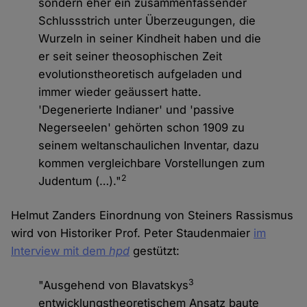
sondern eher ein zusammenfassender
Schlussstrich unter Überzeugungen, die
Wurzeln in seiner Kindheit haben und die
er seit seiner theosophischen Zeit
evolutionstheoretisch aufgeladen und
immer wieder geäussert hatte.
'Degenerierte Indianer' und 'passive
Negerseelen' gehörten schon 1909 zu
seinem weltanschaulichen Inventar, dazu
kommen vergleichbare Vorstellungen zum
2
Judentum (…)."
Helmut Zanders Einordnung von Steiners Rassismus
wird von Historiker Prof. Peter Staudenmaier
im
Interview mit dem
hpd
gestützt:
3
"Ausgehend von Blavatskys
entwicklungstheoretischem Ansatz baute