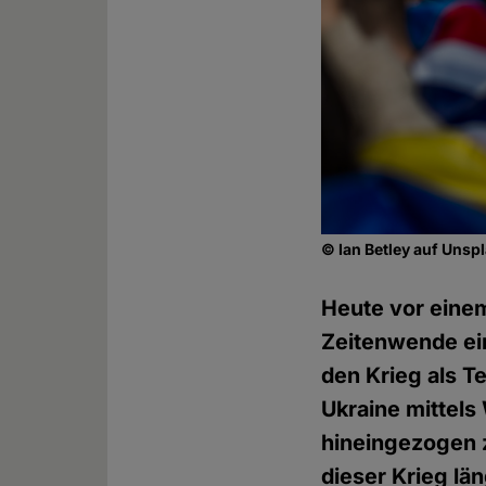
© Ian Betley auf Unsp
Heute vor einem
Zeitenwende ein
den Krieg als Te
Ukraine mittels
hineingezogen z
dieser Krieg lä