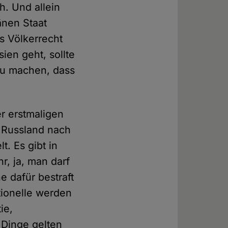
h. Und allein
änen Staat
s Völkerrecht
ien geht, sollte
 zu machen, dass
er erstmaligen
 Russland nach
t. Es gibt in
r, ja, man darf
e dafür bestraft
tionelle werden
ie,
 Dinge gelten