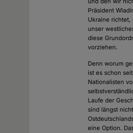
und den wir nic
Präsident Wladim
Ukraine richtet
unser westliche
diese Grundord
vorziehen.
Denn worum genau
ist es schon se
Nationalisten v
selbstverständl
Laufe der Gesch
sind längst nic
Ostdeutschlands
eine Option. Da