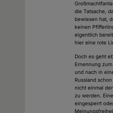
Großmachtfantasi
die Tatsache, d
bewiesen hat, d
keinen Pfifferli
eigentlich bere
hier eine rote L
Doch es geht ebe
Ernennung zum 
und nach in eine
Russland schon 
nicht einmal den
zu werden. Eine
eingesperrt oder
Meinungsfreihei