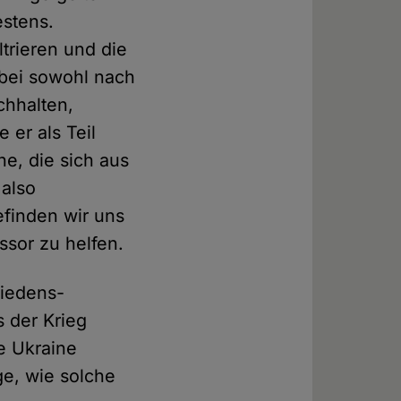
estens.
trieren und die
abei sowohl nach
chhalten,
 er als Teil
ne, die sich aus
 also
finden wir uns
ssor zu helfen.
riedens-
 der Krieg
e Ukraine
age, wie solche