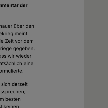
ommentar der
chauer über den
krieg meint.
ie Zeit vor dem
 Kriege gegeben,
ass wir wieder
atsächlich eine
ormulierte.
 sich derzeit
ussprechen,
 am besten
st keinen