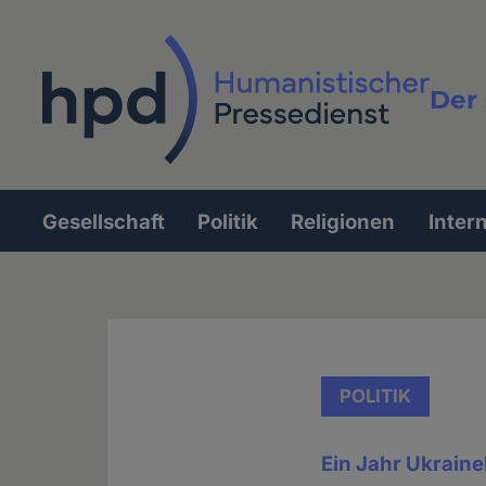
Direkt
zum
Inhalt
Der 
Vollt
Gesellschaft
Politik
Religionen
Inter
Hauptnavigation
POLITIK
Ein Jahr Ukraine