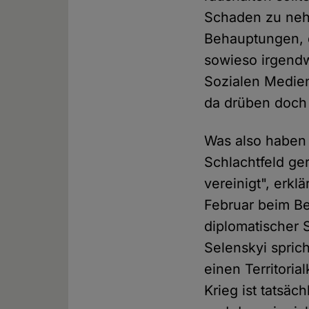
Schaden zu neh
Behauptungen, 
sowieso irgendw
Sozialen Medien
da drüben doch 
Was also haben 
Schlachtfeld ge
vereinigt", erk
Februar beim B
diplomatischer
Selenskyi spric
einen Territoria
Krieg ist tatsäc