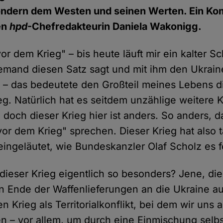
 sondern dem Westen und seinen Werten. Ein K
en
hpd
-Chefredakteurin Daniela Wakonigg.
or dem Krieg" – bis heute läuft mir ein kalter S
mand diesen Satz sagt und mit ihm den Ukraine
 – das bedeutete den Großteil meines Lebens d
eg. Natürlich hat es seitdem unzählige weitere
 doch dieser Krieg hier ist anders. So anders, d
vor dem Krieg" sprechen. Dieser Krieg hat also t
ingeläutet, wie Bundeskanzler Olaf Scholz es f
dieser Krieg eigentlich so besonders? Jene, die
n Ende der Waffenlieferungen an die Ukraine a
n Krieg als Territorialkonflikt, bei dem wir uns
ten – vor allem, um durch eine Einmischung selb