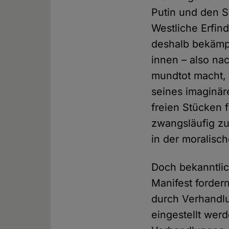
Putin und den S
Westliche Erfin
deshalb bekämpf
innen – also na
mundtot macht, a
seines imaginär
freien Stücken f
zwangsläufig z
in der moralisc
Doch bekanntlic
Manifest forder
durch Verhandlu
eingestellt werd