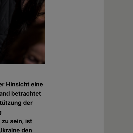
er Hinsicht eine
land betrachtet
stützung der
g
zu sein, ist
 Ukraine den