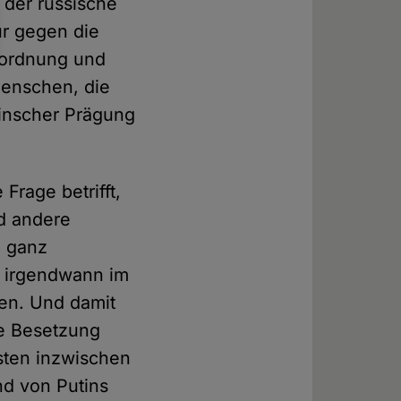
 der russische
nur gegen die
ndordnung und
Menschen, die
inscher Prägung
Frage betrifft,
nd andere
m ganz
e irgendwann im
en. Und damit
ie Besetzung
sten inzwischen
nd von Putins