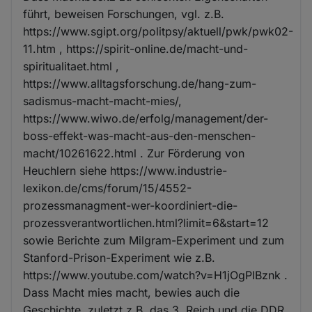
führt, beweisen Forschungen, vgl. z.B.
https://www.sgipt.org/politpsy/aktuell/pwk/pwk02-
11.htm , https://spirit-online.de/macht-und-
spiritualitaet.html ,
https://www.alltagsforschung.de/hang-zum-
sadismus-macht-macht-mies/,
https://www.wiwo.de/erfolg/management/der-
boss-effekt-was-macht-aus-den-menschen-
macht/10261622.html . Zur Förderung von
Heuchlern siehe https://www.industrie-
lexikon.de/cms/forum/15/4552-
prozessmanagment-wer-koordiniert-die-
prozessverantwortlichen.html?limit=6&start=12
sowie Berichte zum Milgram-Experiment und zum
Stanford-Prison-Experiment wie z.B.
https://www.youtube.com/watch?v=H1jOgPIBznk .
Dass Macht mies macht, bewies auch die
Geschichte, zuletzt z.B. das 3. Reich und die DDR.