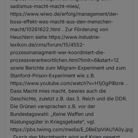
sadismus-macht-macht-mies/,
https://www.wiwo.de/erfolg/management/der-
boss-effekt-was-macht-aus-den-menschen-
macht/10261622.html . Zur Förderung von
Heuchlern siehe https://www.industrie-
lexikon.de/cms/forum/15/4552-
prozessmanagment-wer-koordiniert-die-
prozessverantwortlichen.html?limit=6&start=12
sowie Berichte zum Milgram-Experiment und zum
Stanford-Prison-Experiment wie z.B.
https://www.youtube.com/watch?v=H1jOgPIBznk .
Dass Macht mies macht, bewies auch die
Geschichte, zuletzt z.B. das 3. Reich und die DDR.
Die Grünen versprachen z.B. vor der
Bundestagswahl: „Keine Waffen und
Rüstungsgüter in Kriegsgebiete“, vgl.
https://pbs.twimg.com/media/E_0BeDpVIAU1A0y.jpg
. Durch den Machtbesitz wird auf Krieg gesetzt.