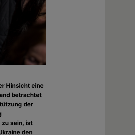
er Hinsicht eine
land betrachtet
stützung der
g
zu sein, ist
 Ukraine den