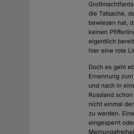
Großmachtfantasi
die Tatsache, d
bewiesen hat, d
keinen Pfifferli
eigentlich bere
hier eine rote L
Doch es geht ebe
Ernennung zum 
und nach in eine
Russland schon 
nicht einmal den
zu werden. Eine
eingesperrt oder
Meinungsfreihei