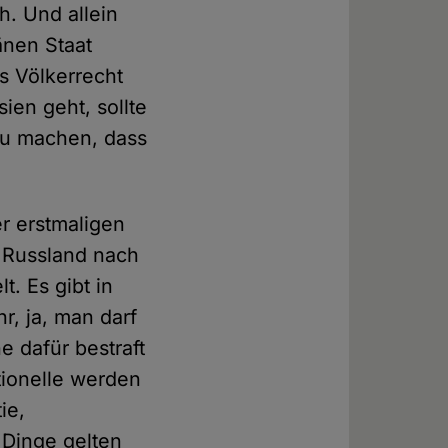
h. Und allein
änen Staat
s Völkerrecht
ien geht, sollte
 zu machen, dass
er erstmaligen
 Russland nach
t. Es gibt in
r, ja, man darf
e dafür bestraft
tionelle werden
ie,
 Dinge gelten