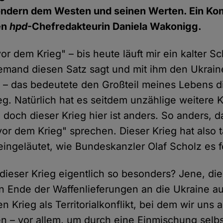
 sondern dem Westen und seinen Werten. Ein K
en
hpd
-Chefredakteurin Daniela Wakonigg.
or dem Krieg" – bis heute läuft mir ein kalter S
mand diesen Satz sagt und mit ihm den Ukraine
 – das bedeutete den Großteil meines Lebens d
eg. Natürlich hat es seitdem unzählige weitere
 doch dieser Krieg hier ist anders. So anders, d
vor dem Krieg" sprechen. Dieser Krieg hat also t
ingeläutet, wie Bundeskanzler Olaf Scholz es f
dieser Krieg eigentlich so besonders? Jene, die
n Ende der Waffenlieferungen an die Ukraine a
n Krieg als Territorialkonflikt, bei dem wir uns
ten – vor allem, um durch eine Einmischung selb