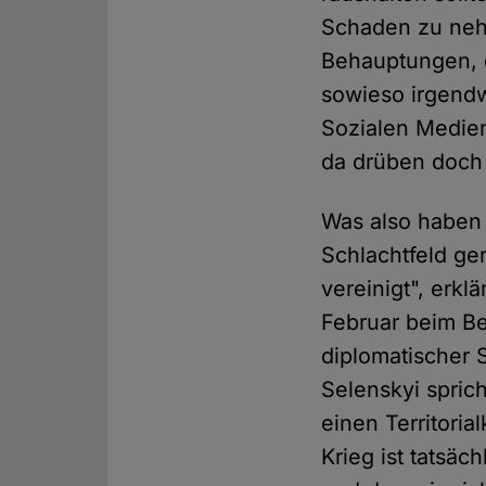
Schaden zu neh
Behauptungen, 
sowieso irgendw
Sozialen Medien
da drüben doch 
Was also haben 
Schlachtfeld ge
vereinigt", erk
Februar beim B
diplomatischer
Selenskyi spric
einen Territoria
Krieg ist tatsäc