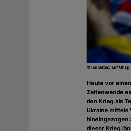
© Ian Betley auf Unsp
Heute vor einem
Zeitenwende ein
den Krieg als Te
Ukraine mittels
hineingezogen z
dieser Krieg lä