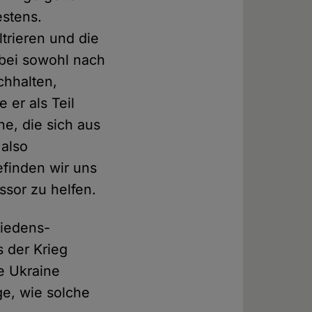
estens.
trieren und die
abei sowohl nach
chhalten,
 er als Teil
ne, die sich aus
 also
finden wir uns
ssor zu helfen.
riedens-
 der Krieg
e Ukraine
age, wie solche