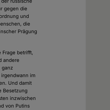
 der russische
nur gegen die
ndordnung und
Menschen, die
inscher Prägung
Frage betrifft,
nd andere
m ganz
e irgendwann im
en. Und damit
ie Besetzung
sten inzwischen
nd von Putins