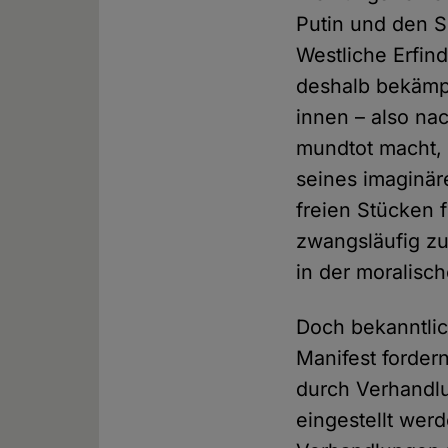
Putin und den S
Westliche Erfin
deshalb bekämpf
innen – also na
mundtot macht, a
seines imaginär
freien Stücken f
zwangsläufig z
in der moralisc
Doch bekanntlic
Manifest forder
durch Verhandlu
eingestellt werd