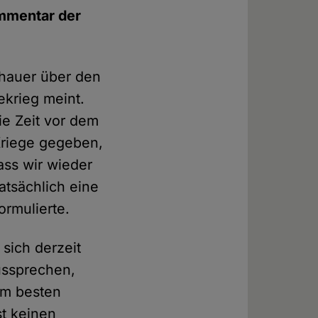
ommentar der
chauer über den
krieg meint.
ie Zeit vor dem
 Kriege gegeben,
ass wir wieder
atsächlich eine
ormulierte.
 sich derzeit
ussprechen,
 am besten
st keinen