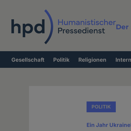
Direkt
zum
Inhalt
Der 
Vollt
Gesellschaft
Politik
Religionen
Inter
Hauptnavigation
POLITIK
Ein Jahr Ukraine