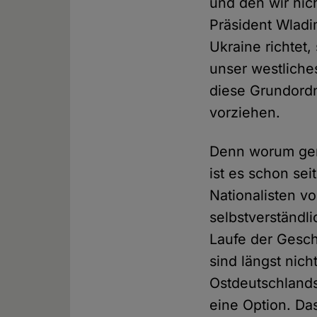
und den wir nic
Präsident Wladim
Ukraine richtet
unser westliche
diese Grundord
vorziehen.
Denn worum genau
ist es schon se
Nationalisten v
selbstverständl
Laufe der Gesch
sind längst nic
Ostdeutschlands
eine Option. Da