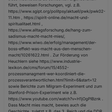
führt, beweisen Forschungen, vgl. z.B.
https://www.sgipt.org/politpsy/aktuell/pwk/pwk02-
11.htm , https://spirit-online.de/macht-und-
spiritualitaet.html ,
https://www.alltagsforschung.de/hang-zum-
sadismus-macht-macht-mies/,
https://www.wiwo.de/erfolg/management/der-
boss-effekt-was-macht-aus-den-menschen-
macht/10261622.html . Zur Förderung von
Heuchlern siehe https://www.industrie-
lexikon.de/cms/forum/15/4552-
prozessmanagment-wer-koordiniert-die-
prozessverantwortlichen.html?limit=6&start=12
sowie Berichte zum Milgram-Experiment und zum
Stanford-Prison-Experiment wie z.B.
https://www.youtube.com/watch?v=H1jOgPIBznk .
Dass Macht mies macht, bewies auch die
Geschichte, zuletzt z.B. das 3. Reich und die DDR.