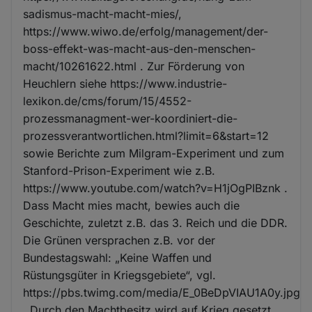
sadismus-macht-macht-mies/,
https://www.wiwo.de/erfolg/management/der-
boss-effekt-was-macht-aus-den-menschen-
macht/10261622.html . Zur Förderung von
Heuchlern siehe https://www.industrie-
lexikon.de/cms/forum/15/4552-
prozessmanagment-wer-koordiniert-die-
prozessverantwortlichen.html?limit=6&start=12
sowie Berichte zum Milgram-Experiment und zum
Stanford-Prison-Experiment wie z.B.
https://www.youtube.com/watch?v=H1jOgPIBznk .
Dass Macht mies macht, bewies auch die
Geschichte, zuletzt z.B. das 3. Reich und die DDR.
Die Grünen versprachen z.B. vor der
Bundestagswahl: „Keine Waffen und
Rüstungsgüter in Kriegsgebiete“, vgl.
https://pbs.twimg.com/media/E_0BeDpVIAU1A0y.jpg
. Durch den Machtbesitz wird auf Krieg gesetzt.