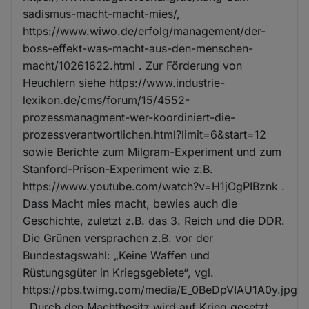
sadismus-macht-macht-mies/,
https://www.wiwo.de/erfolg/management/der-
boss-effekt-was-macht-aus-den-menschen-
macht/10261622.html . Zur Förderung von
Heuchlern siehe https://www.industrie-
lexikon.de/cms/forum/15/4552-
prozessmanagment-wer-koordiniert-die-
prozessverantwortlichen.html?limit=6&start=12
sowie Berichte zum Milgram-Experiment und zum
Stanford-Prison-Experiment wie z.B.
https://www.youtube.com/watch?v=H1jOgPIBznk .
Dass Macht mies macht, bewies auch die
Geschichte, zuletzt z.B. das 3. Reich und die DDR.
Die Grünen versprachen z.B. vor der
Bundestagswahl: „Keine Waffen und
Rüstungsgüter in Kriegsgebiete“, vgl.
https://pbs.twimg.com/media/E_0BeDpVIAU1A0y.jpg
. Durch den Machtbesitz wird auf Krieg gesetzt.