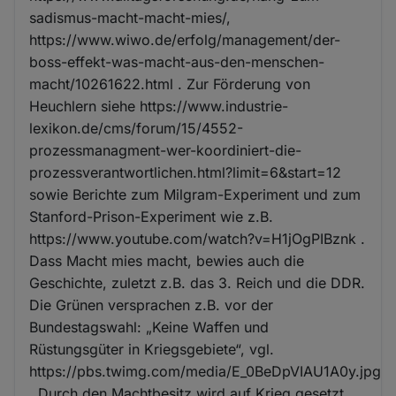
sadismus-macht-macht-mies/,
https://www.wiwo.de/erfolg/management/der-
boss-effekt-was-macht-aus-den-menschen-
macht/10261622.html . Zur Förderung von
Heuchlern siehe https://www.industrie-
lexikon.de/cms/forum/15/4552-
prozessmanagment-wer-koordiniert-die-
prozessverantwortlichen.html?limit=6&start=12
sowie Berichte zum Milgram-Experiment und zum
Stanford-Prison-Experiment wie z.B.
https://www.youtube.com/watch?v=H1jOgPIBznk .
Dass Macht mies macht, bewies auch die
Geschichte, zuletzt z.B. das 3. Reich und die DDR.
Die Grünen versprachen z.B. vor der
Bundestagswahl: „Keine Waffen und
Rüstungsgüter in Kriegsgebiete“, vgl.
https://pbs.twimg.com/media/E_0BeDpVIAU1A0y.jpg
. Durch den Machtbesitz wird auf Krieg gesetzt.