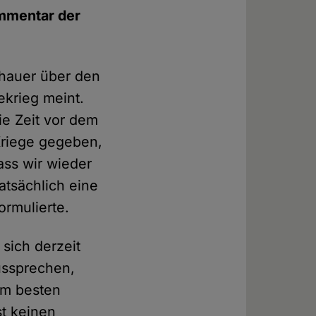
ommentar der
chauer über den
krieg meint.
ie Zeit vor dem
 Kriege gegeben,
ass wir wieder
atsächlich eine
ormulierte.
 sich derzeit
ussprechen,
 am besten
st keinen