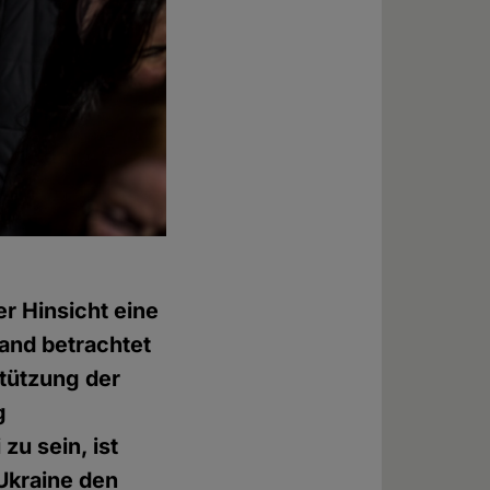
er Hinsicht eine
land betrachtet
stützung der
g
zu sein, ist
 Ukraine den