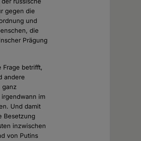
 der russische
nur gegen die
ndordnung und
Menschen, die
inscher Prägung
Frage betrifft,
nd andere
m ganz
e irgendwann im
en. Und damit
ie Besetzung
sten inzwischen
nd von Putins