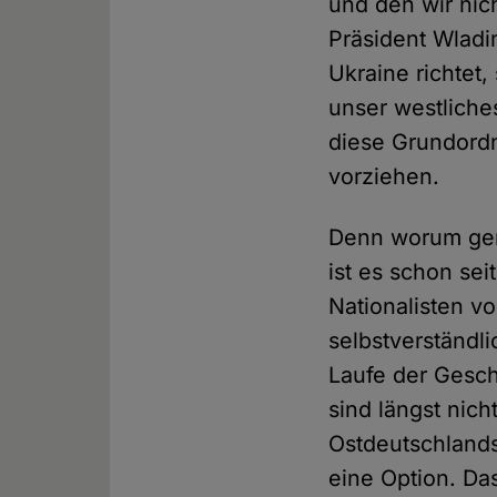
und den wir nic
Präsident Wladim
Ukraine richtet
unser westliche
diese Grundord
vorziehen.
Denn worum genau
ist es schon se
Nationalisten v
selbstverständl
Laufe der Gesch
sind längst nic
Ostdeutschlands
eine Option. Da