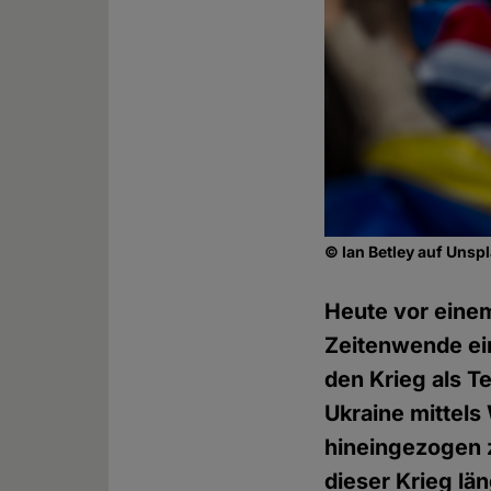
© Ian Betley auf Unsp
Heute vor einem
Zeitenwende ein
den Krieg als Te
Ukraine mittels
hineingezogen z
dieser Krieg lä