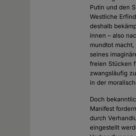
Putin und den S
Westliche Erfin
deshalb bekämpf
innen – also na
mundtot macht, a
seines imaginär
freien Stücken f
zwangsläufig z
in der moralisc
Doch bekanntlic
Manifest forder
durch Verhandlu
eingestellt werd