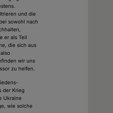
estens.
trieren und die
abei sowohl nach
chhalten,
 er als Teil
ne, die sich aus
 also
finden wir uns
ssor zu helfen.
riedens-
 der Krieg
e Ukraine
age, wie solche