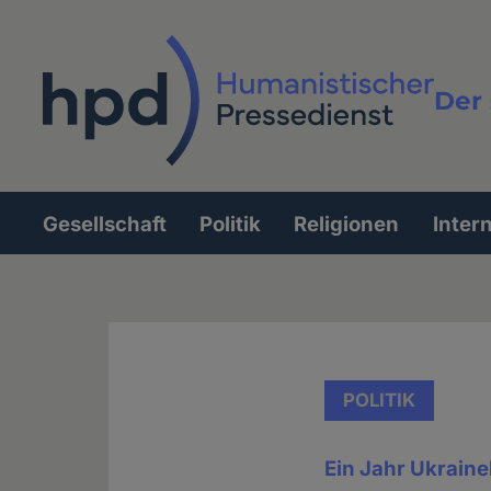
Direkt
zum
Inhalt
Der 
Vollt
Gesellschaft
Politik
Religionen
Inter
Hauptnavigation
POLITIK
Ein Jahr Ukraine