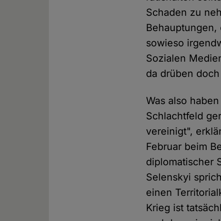
Schaden zu neh
Behauptungen, 
sowieso irgendw
Sozialen Medien
da drüben doch 
Was also haben 
Schlachtfeld ge
vereinigt", erk
Februar beim B
diplomatischer
Selenskyi spric
einen Territoria
Krieg ist tatsäc