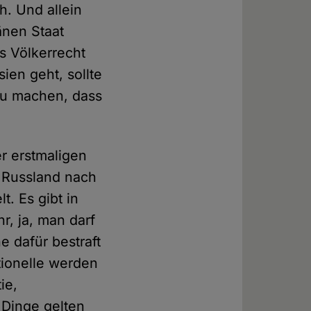
h. Und allein
änen Staat
s Völkerrecht
ien geht, sollte
 zu machen, dass
er erstmaligen
 Russland nach
t. Es gibt in
r, ja, man darf
e dafür bestraft
tionelle werden
ie,
 Dinge gelten