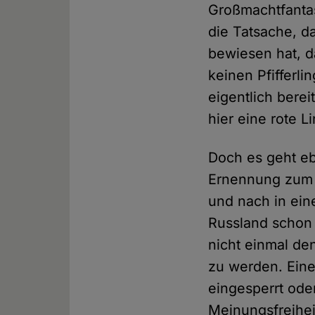
Großmachtfantasi
die Tatsache, d
bewiesen hat, d
keinen Pfifferli
eigentlich bere
hier eine rote L
Doch es geht ebe
Ernennung zum 
und nach in eine
Russland schon 
nicht einmal den
zu werden. Eine
eingesperrt oder
Meinungsfreihei