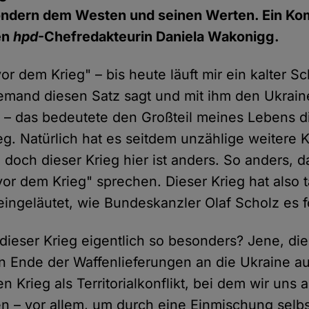
 sondern dem Westen und seinen Werten. Ein K
en
hpd
-Chefredakteurin Daniela Wakonigg.
or dem Krieg" – bis heute läuft mir ein kalter S
mand diesen Satz sagt und mit ihm den Ukraine
 – das bedeutete den Großteil meines Lebens d
eg. Natürlich hat es seitdem unzählige weitere
 doch dieser Krieg hier ist anders. So anders, d
vor dem Krieg" sprechen. Dieser Krieg hat also t
ingeläutet, wie Bundeskanzler Olaf Scholz es f
dieser Krieg eigentlich so besonders? Jene, die
n Ende der Waffenlieferungen an die Ukraine a
n Krieg als Territorialkonflikt, bei dem wir uns
ten – vor allem, um durch eine Einmischung selb