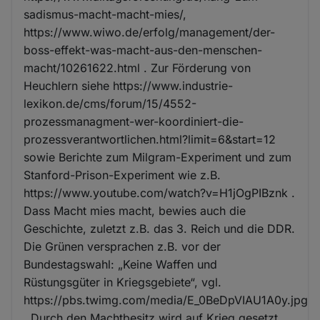
sadismus-macht-macht-mies/,
https://www.wiwo.de/erfolg/management/der-
boss-effekt-was-macht-aus-den-menschen-
macht/10261622.html . Zur Förderung von
Heuchlern siehe https://www.industrie-
lexikon.de/cms/forum/15/4552-
prozessmanagment-wer-koordiniert-die-
prozessverantwortlichen.html?limit=6&start=12
sowie Berichte zum Milgram-Experiment und zum
Stanford-Prison-Experiment wie z.B.
https://www.youtube.com/watch?v=H1jOgPIBznk .
Dass Macht mies macht, bewies auch die
Geschichte, zuletzt z.B. das 3. Reich und die DDR.
Die Grünen versprachen z.B. vor der
Bundestagswahl: „Keine Waffen und
Rüstungsgüter in Kriegsgebiete“, vgl.
https://pbs.twimg.com/media/E_0BeDpVIAU1A0y.jpg
. Durch den Machtbesitz wird auf Krieg gesetzt.