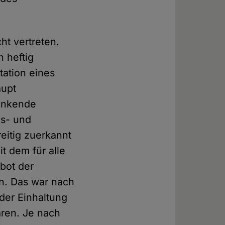
ht vertreten.
 heftig
tation eines
aupt
ränkende
ns- und
eitig zuerkannt
t dem für alle
bot der
en. Das war nach
 der Einhaltung
aren. Je nach