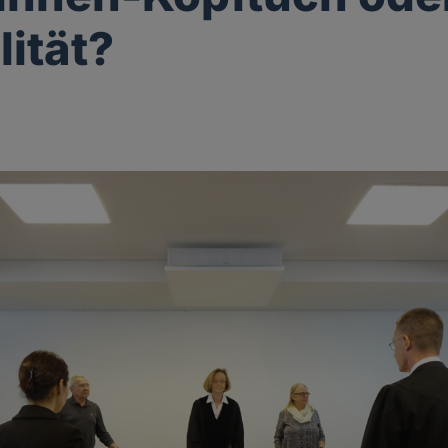
lität?
k