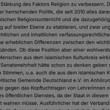
Stärkung des Faktors Religion zu verbessern. D
 herrschenden Politik, die seit 2010 alles dara
amischen Religionsunterricht und die dazugehöri
g auf breiter Ebene zu etablieren, und zwar ung
chtlichen und inhaltlichen verfassungsrechtlic
eise erheblichen Differenzen zwischen den wicht
bänden. Ob diese Position aber einer wohlvers
Menschen aus dem islamischen Kulturkreis wirkli
 Senatsmehrheit hätte schon zu denken geben s
 Stimmen, u.a. auch die aus dem islamischen Ku
itische Gemeinde Deutschland e.V. im Anhöru
e sei gegen das Kopftuchtragen von Lehrerinnen 
s öffentlichen Dienstes, da der Staat in diesem
ität wahren müsse. Ausführlicher hat der Verban