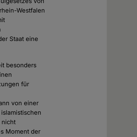
hulgesetzes von
rhein-Westfalen
it
n
er Staat eine
eit besonders
einen
zungen für
n
ann von einer
 islamistischen
 nicht
res Moment der