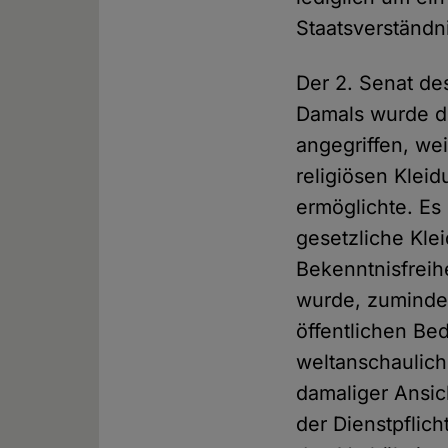
Staatsverständn
Der 2. Senat de
Damals wurde d
angegriffen, wei
religiösen Klei
ermöglichte. Es
gesetzliche Kle
Bekenntnisfreih
wurde, zumindes
öffentlichen Be
weltanschaulich
damaliger Ansic
der Dienstpflich