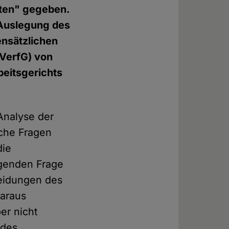
rten" gegeben.
 Auslegung des
ensätzlichen
VerfG) von
beitsgerichts
 Analyse der
iche Fragen
die
egenden Frage
heidungen des
daraus
er nicht
 des