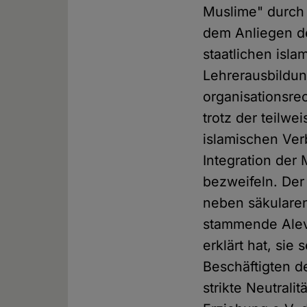
Muslime" durch 
dem Anliegen der
staatlichen isl
Lehrerausbildun
organisationsre
trotz der teilw
islamischen Ver
Integration der 
bezweifeln. Der
neben säkularen
stammende Alev
erklärt hat, si
Beschäftigten de
strikte Neutral