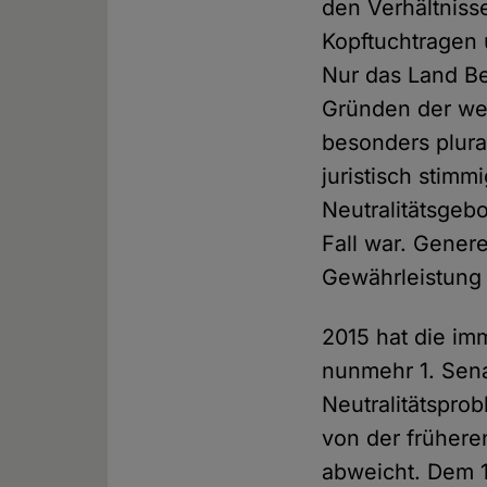
den Verhältniss
Kopftuchtragen 
Nur das Land Be
Gründen der wel
besonders plura
juristisch stim
Neutralitätsgebo
Fall war. Gener
Gewährleistung 
2015 hat die i
nunmehr 1. Sena
Neutralitätspro
von der frühere
abweicht. Dem 1.