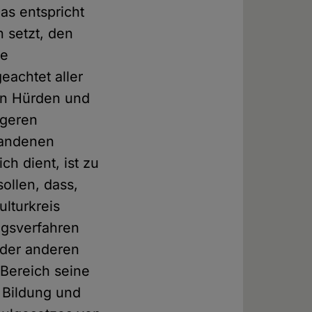
as entspricht
n setzt, den
ge
eachtet aller
hen Hürden und
igeren
tandenen
ch dient, ist zu
ollen, dass,
lturkreis
ngsverfahren
oder anderen
 Bereich seine
d Bildung und