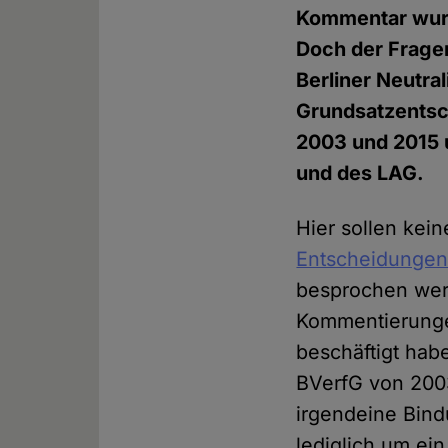
Kommentar wurd
Doch der Fragen
Berliner Neutra
Grundsatzentsc
2003 und 2015 
und des LAG.
Hier sollen kei
Entscheidungen
besprochen werd
Kommentierungen
beschäftigt hab
BVerfG von 2003
irgendeine Bind
lediglich um ei