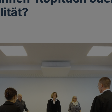
lität?
k