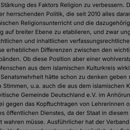
Stärkung des Faktors Religion zu verbessern. D
 herrschenden Politik, die seit 2010 alles dara
amischen Religionsunterricht und die dazugehöri
g auf breiter Ebene zu etablieren, und zwar ung
chtlichen und inhaltlichen verfassungsrechtlic
eise erheblichen Differenzen zwischen den wicht
bänden. Ob diese Position aber einer wohlvers
Menschen aus dem islamischen Kulturkreis wirkli
 Senatsmehrheit hätte schon zu denken geben s
 Stimmen, u.a. auch die aus dem islamischen Ku
itische Gemeinde Deutschland e.V. im Anhöru
e sei gegen das Kopftuchtragen von Lehrerinnen 
s öffentlichen Dienstes, da der Staat in diesem
ität wahren müsse. Ausführlicher hat der Verban