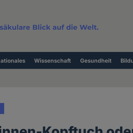
säkulare Blick auf die Welt.
extsuche
nationales
Wissenschaft
Gesundheit
Bild
innen-Kopftuch ode