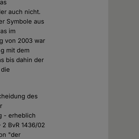
das
er auch nicht.
ser Symbole aus
was im
ng von 2003 war
ng mit dem
as bis dahin der
 die
cheidung des
r
 - erheblich
– 2 BvR 1436/02
ion "der