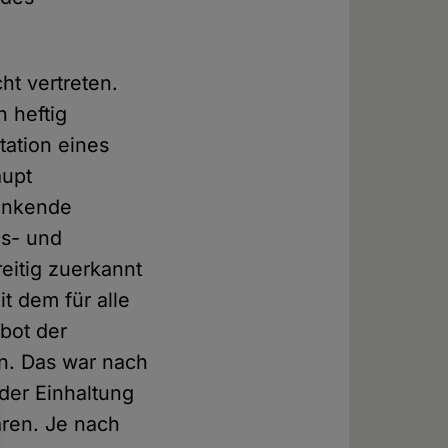
ht vertreten.
 heftig
tation eines
aupt
ränkende
ns- und
eitig zuerkannt
t dem für alle
bot der
en. Das war nach
 der Einhaltung
aren. Je nach