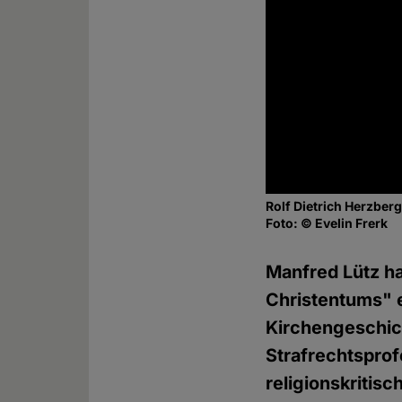
Rolf Dietrich Herzber
Foto: © Evelin Frerk
Manfred Lütz ha
Christentums" e
Kirchengeschic
Strafrechtsprof
religionskritis