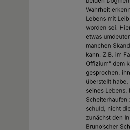
beiden Dogmen,
Wahrheit erkenn
Lebens mit Leib
worden sei. Hie
etwas umdeuten,
manchen Skanda
kann. Z.B. im F
Offizium" dem k
gesprochen, ihn
überstellt habe
seines Lebens. D
Scheiterhaufen 
schuld, nicht d
zunächst den I
Bruno’scher Sch