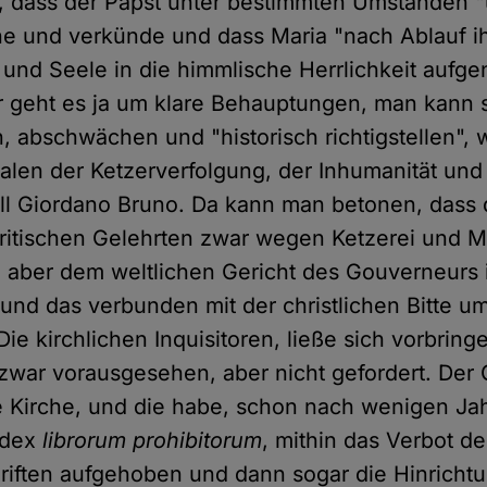
 dass der Papst unter bestimmten Umständen "u
e und verkünde und dass Maria "nach Ablauf ih
 und Seele in die himmlische Herrlichkeit auf
r geht es ja um klare Behauptungen, man kann 
 abschwächen und "historisch richtigstellen", 
len der Ketzerverfolgung, der Inhumanität und
all Giordano Bruno. Da kann man betonen, dass 
ritischen Gelehrten zwar wegen Ketzerei und Ma
 aber dem weltlichen Gericht des Gouverneurs
, und das verbunden mit der christlichen Bitte 
ie kirchlichen Inquisitoren, ließe sich vorbring
zwar vorausgesehen, aber nicht gefordert. Der
ie Kirche, und die habe, schon nach wenigen Ja
ndex
librorum prohibitorum
, mithin das Verbot de
riften aufgehoben und dann sogar die Hinricht