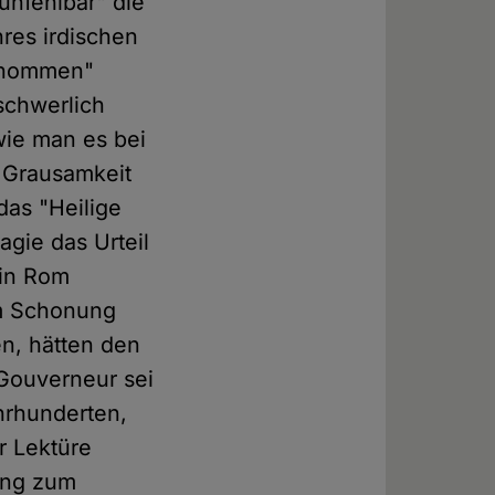
nfehlbar" die
res irdischen
genommen"
schwerlich
wie man es bei
 Grausamkeit
das "Heilige
gie das Urteil
 in Rom
um Schonung
en, hätten den
 Gouverneur sei
hrhunderten,
r Lektüre
ung zum