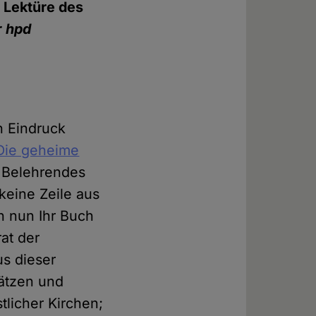
r Lektüre des
r
hpd
n Eindruck
 Die geheime
l Belehrendes
eine Zeile aus
h nun Ihr Buch
at der
us dieser
sätzen und
tlicher Kirchen;