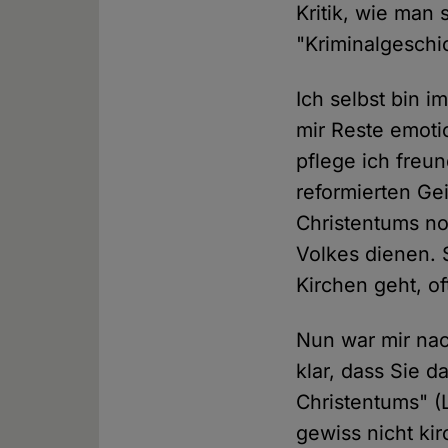
Kritik, wie man
"Kriminalgeschi
Ich selbst bin 
mir Reste emoti
pflege ich freu
reformierten Ge
Christentums n
Volkes dienen. 
Kirchen geht, of
Nun war mir nac
klar, dass Sie d
Christentums" (L
gewiss nicht kir