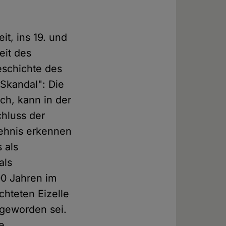
it, ins 19. und
eit des
eschichte des
 Skandal": Die
ch, kann in der
chluss der
hehnis erkennen
 als
als
00 Jahren im
hteten Eizelle
geworden sei.
e