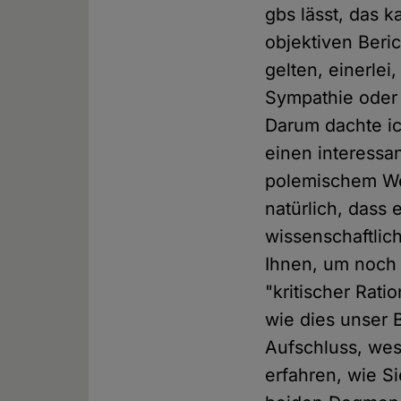
gbs lässt, das k
objektiven Beri
gelten, einerle
Sympathie oder 
Darum dachte ic
einen interessa
polemischem We
natürlich, dass
wissenschaftlich
Ihnen, um noch 
"kritischer Rati
wie dies unser 
Aufschluss, wes 
erfahren, wie Si