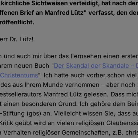
 kirchliche Sichtweisen verteidigt, hat nach de
fenen Brief an Manfred Lütz" verfasst, den de
öffentlicht.
rr Dr. Lütz!
n und auch mir über das Fernsehen einen erste
Ihrem neuen Buch "
Der Skandal der Skandale –
 Christentums
". Ich hatte auch vorher schon vie
ndes aus Ihrem Munde vernommen – aber noch k
estsellerautors Manfred Lütz gelesen. Dass mic
hat einen besonderen Grund. Ich gehöre dem Beir
tiftung (gbs) an. Vielleicht wissen Sie, dass a
Kritik geübt wird an vielen religiösen Glaubens
Verhalten religiöser Gemeinschaften, z.B. chris