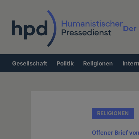
Direkt
zum
Inhalt
Der 
Vollt
Gesellschaft
Politik
Religionen
Inter
Hauptnavigation
RELIGIONEN
Offener Brief vo