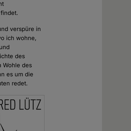
ht
findet.
und verspüre in
wo ich wohne,
 und
ichte des
m Wohle des
enn es um die
uten redet.