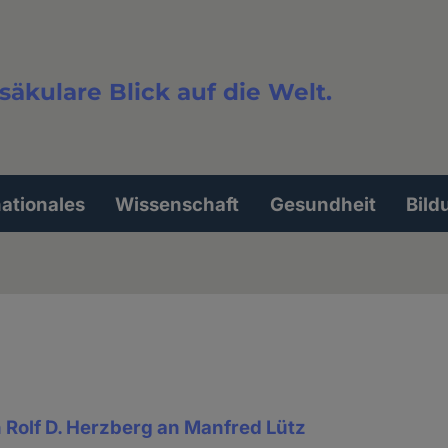
säkulare Blick auf die Welt.
extsuche
nationales
Wissenschaft
Gesundheit
Bild
n Rolf D. Herzberg an Manfred Lütz