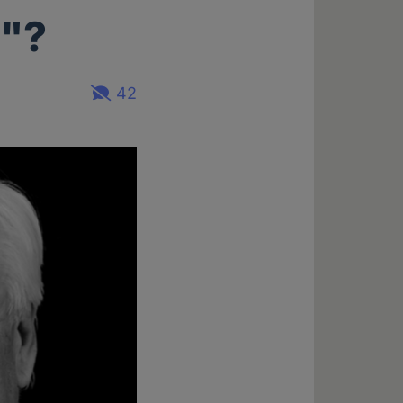
e"?
42