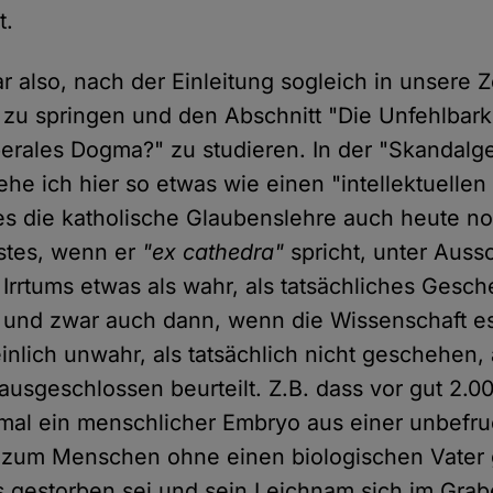
t.
 also, nach der Einleitung sogleich in unsere Ze
 zu springen und den Abschnitt "Die Unfehlbark
iberales Dogma?" zu studieren. In der "Skandalg
he ich hier so etwas wie einen "intellektuellen
 es die katholische Glaubenslehre auch heute no
stes, wenn er
"ex cathedra"
spricht, unter Auss
 Irrtums etwas als wahr, als tatsächliches Gesc
und zwar auch dann, wenn die Wissenschaft es
nlich unwahr, als tatsächlich nicht geschehen, 
 ausgeschlossen beurteilt. Z.B. dass vor gut 2.0
al ein menschlicher Embryo aus einer unbefruc
 zum Menschen ohne einen biologischen Vater 
 gestorben sei und sein Leichnam sich im Grab