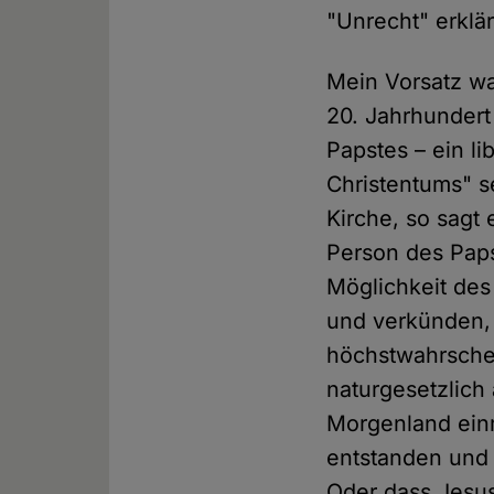
"Unrecht" erklär
Mein Vorsatz war
20. Jahrhundert
Papstes – ein l
Christentums" se
Kirche, so sagt
Person des Pap
Möglichkeit des
und verkünden, 
höchstwahrschei
naturgesetzlich
Morgenland einm
entstanden und
Oder dass Jesus