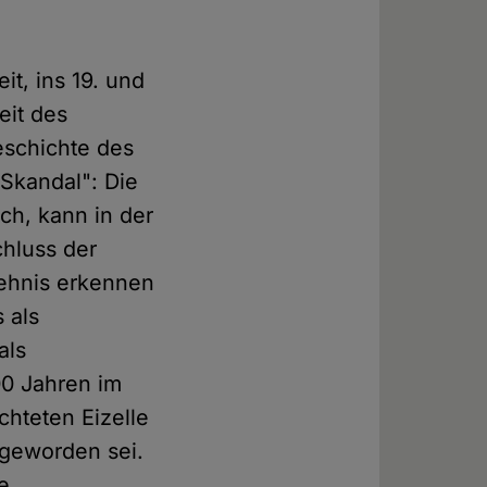
it, ins 19. und
eit des
eschichte des
 Skandal": Die
ch, kann in der
chluss der
hehnis erkennen
 als
als
00 Jahren im
hteten Eizelle
geworden sei.
e