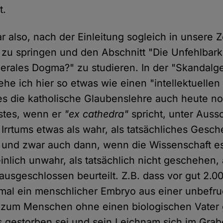
t.
 also, nach der Einleitung sogleich in unsere Ze
 zu springen und den Abschnitt "Die Unfehlbark
iberales Dogma?" zu studieren. In der "Skandalg
he ich hier so etwas wie einen "intellektuellen
 es die katholische Glaubenslehre auch heute no
stes, wenn er
"ex cathedra"
spricht, unter Auss
 Irrtums etwas als wahr, als tatsächliches Gesc
und zwar auch dann, wenn die Wissenschaft es
nlich unwahr, als tatsächlich nicht geschehen, 
 ausgeschlossen beurteilt. Z.B. dass vor gut 2.0
al ein menschlicher Embryo aus einer unbefruc
 zum Menschen ohne einen biologischen Vater 
 gestorben sei und sein Leichnam sich im Grab