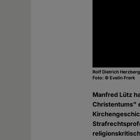
Rolf Dietrich Herzber
Foto: © Evelin Frerk
Manfred Lütz ha
Christentums" e
Kirchengeschic
Strafrechtsprof
religionskritis