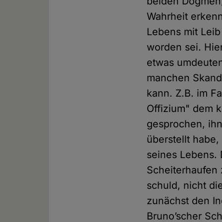
beiden Dogmen,
Wahrheit erkenn
Lebens mit Leib
worden sei. Hie
etwas umdeuten,
manchen Skanda
kann. Z.B. im F
Offizium" dem k
gesprochen, ihn
überstellt habe
seines Lebens. D
Scheiterhaufen 
schuld, nicht d
zunächst den I
Bruno’scher Sch