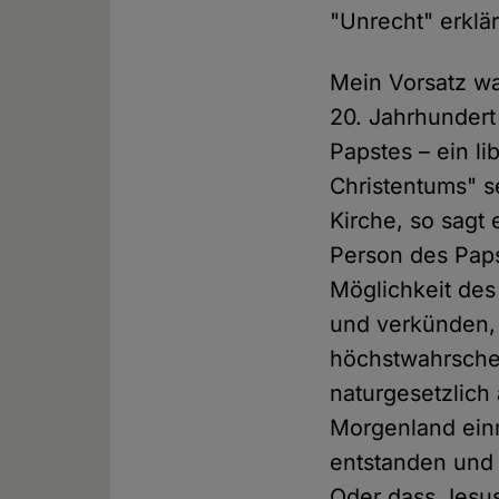
"Unrecht" erklär
Mein Vorsatz war
20. Jahrhundert
Papstes – ein l
Christentums" se
Kirche, so sagt
Person des Pap
Möglichkeit des
und verkünden, 
höchstwahrschei
naturgesetzlich
Morgenland einm
entstanden und
Oder dass Jesus