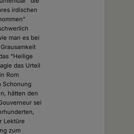
nfehlbar" die
res irdischen
genommen"
schwerlich
wie man es bei
 Grausamkeit
das "Heilige
gie das Urteil
 in Rom
um Schonung
en, hätten den
 Gouverneur sei
hrhunderten,
r Lektüre
ung zum