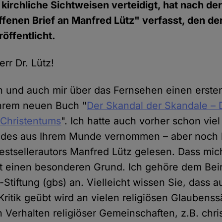
 kirchliche Sichtweisen verteidigt, hat nach de
fenen Brief an Manfred Lütz" verfasst, den de
öffentlicht.
rr Dr. Lütz!
n und auch mir über das Fernsehen einen erste
Ihrem neuen Buch "
Der Skandal der Skandale –
 Christentums
". Ich hatte auch vorher schon vie
ndes aus Ihrem Munde vernommen – aber noch k
estsellerautors Manfred Lütz gelesen. Dass mic
hat einen besonderen Grund. Ich gehöre dem Beir
tiftung (gbs) an. Vielleicht wissen Sie, dass a
Kritik geübt wird an vielen religiösen Glaubens
Verhalten religiöser Gemeinschaften, z.B. chris