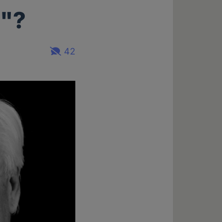
e"?
42