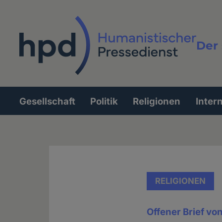
Direkt
zum
Inhalt
Der 
Vollt
Gesellschaft
Politik
Religionen
Inter
Hauptnavigation
RELIGIONEN
Offener Brief vo