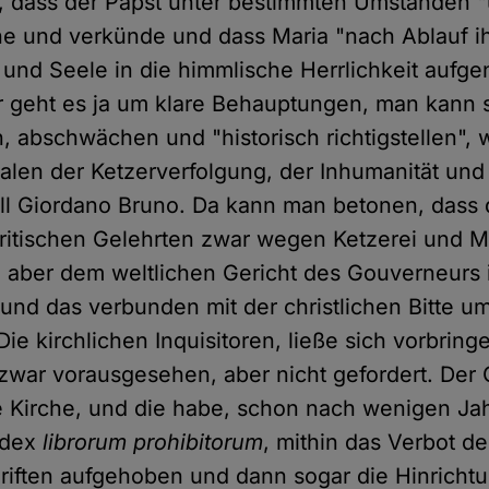
 dass der Papst unter bestimmten Umständen "u
e und verkünde und dass Maria "nach Ablauf ih
 und Seele in die himmlische Herrlichkeit auf
r geht es ja um klare Behauptungen, man kann 
 abschwächen und "historisch richtigstellen", 
len der Ketzerverfolgung, der Inhumanität und
all Giordano Bruno. Da kann man betonen, dass 
ritischen Gelehrten zwar wegen Ketzerei und Ma
 aber dem weltlichen Gericht des Gouverneurs
, und das verbunden mit der christlichen Bitte 
ie kirchlichen Inquisitoren, ließe sich vorbring
zwar vorausgesehen, aber nicht gefordert. Der
ie Kirche, und die habe, schon nach wenigen Ja
ndex
librorum prohibitorum
, mithin das Verbot de
riften aufgehoben und dann sogar die Hinricht