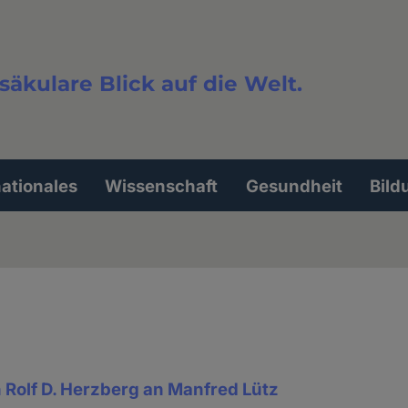
säkulare Blick auf die Welt.
extsuche
nationales
Wissenschaft
Gesundheit
Bild
n Rolf D. Herzberg an Manfred Lütz