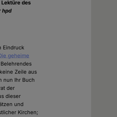
r Lektüre des
r
hpd
n Eindruck
 Die geheime
l Belehrendes
eine Zeile aus
h nun Ihr Buch
at der
us dieser
sätzen und
tlicher Kirchen;