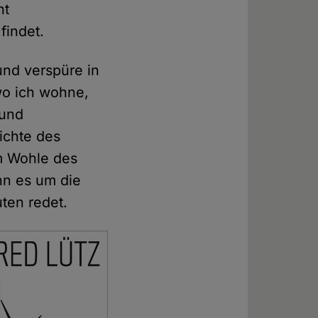
ht
findet.
und verspüre in
wo ich wohne,
 und
ichte des
m Wohle des
enn es um die
uten redet.