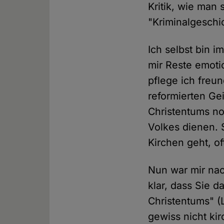
Kritik, wie man
"Kriminalgeschi
Ich selbst bin 
mir Reste emoti
pflege ich freu
reformierten Ge
Christentums n
Volkes dienen. 
Kirchen geht, of
Nun war mir nac
klar, dass Sie d
Christentums" (L
gewiss nicht kir