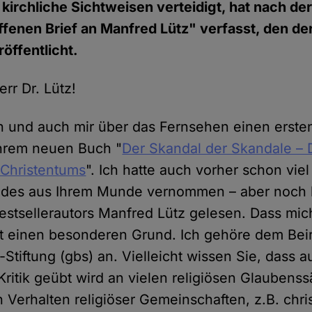
 kirchliche Sichtweisen verteidigt, hat nach de
fenen Brief an Manfred Lütz" verfasst, den de
öffentlicht.
rr Dr. Lütz!
n und auch mir über das Fernsehen einen erste
Ihrem neuen Buch "
Der Skandal der Skandale –
 Christentums
". Ich hatte auch vorher schon vie
ndes aus Ihrem Munde vernommen – aber noch k
estsellerautors Manfred Lütz gelesen. Dass mic
hat einen besonderen Grund. Ich gehöre dem Beir
tiftung (gbs) an. Vielleicht wissen Sie, dass a
Kritik geübt wird an vielen religiösen Glaubens
Verhalten religiöser Gemeinschaften, z.B. chris