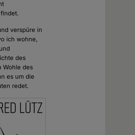
ht
findet.
und verspüre in
wo ich wohne,
 und
ichte des
m Wohle des
enn es um die
uten redet.