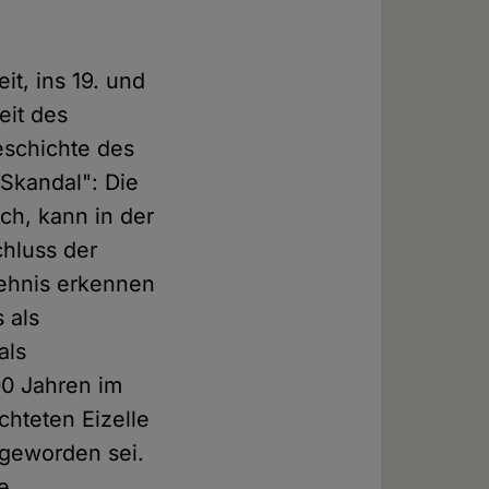
it, ins 19. und
eit des
eschichte des
 Skandal": Die
ch, kann in der
chluss der
hehnis erkennen
 als
als
00 Jahren im
hteten Eizelle
geworden sei.
e