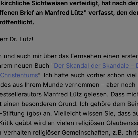
 kirchliche Sichtweisen verteidigt, hat nach de
fenen Brief an Manfred Lütz" verfasst, den de
öffentlicht.
rr Dr. Lütz!
n und auch mir über das Fernsehen einen erste
Ihrem neuen Buch "
Der Skandal der Skandale –
 Christentums
". Ich hatte auch vorher schon vie
ndes aus Ihrem Munde vernommen – aber noch k
estsellerautors Manfred Lütz gelesen. Dass mic
hat einen besonderen Grund. Ich gehöre dem Beir
tiftung (gbs) an. Vielleicht wissen Sie, dass a
Kritik geübt wird an vielen religiösen Glaubens
Verhalten religiöser Gemeinschaften, z.B. chris