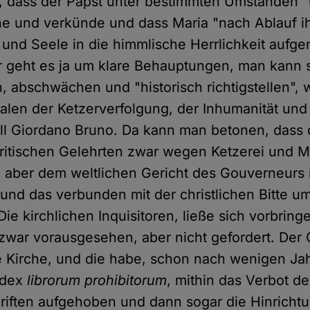
 dass der Papst unter bestimmten Umständen "u
e und verkünde und dass Maria "nach Ablauf ih
 und Seele in die himmlische Herrlichkeit auf
r geht es ja um klare Behauptungen, man kann 
 abschwächen und "historisch richtigstellen", 
len der Ketzerverfolgung, der Inhumanität und
all Giordano Bruno. Da kann man betonen, dass 
ritischen Gelehrten zwar wegen Ketzerei und Ma
 aber dem weltlichen Gericht des Gouverneurs
, und das verbunden mit der christlichen Bitte 
ie kirchlichen Inquisitoren, ließe sich vorbring
zwar vorausgesehen, aber nicht gefordert. Der
ie Kirche, und die habe, schon nach wenigen Ja
ndex
librorum prohibitorum
, mithin das Verbot de
riften aufgehoben und dann sogar die Hinricht