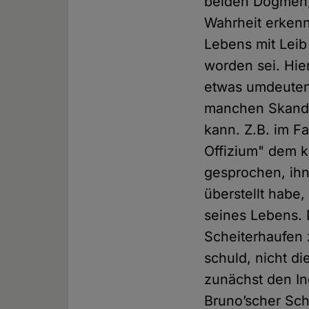
beiden Dogmen,
Wahrheit erkenn
Lebens mit Leib
worden sei. Hie
etwas umdeuten,
manchen Skanda
kann. Z.B. im F
Offizium" dem k
gesprochen, ihn
überstellt habe
seines Lebens. D
Scheiterhaufen 
schuld, nicht d
zunächst den I
Bruno’scher Sch