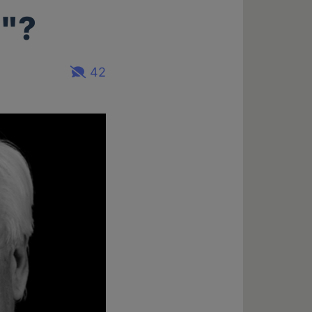
e"?
42