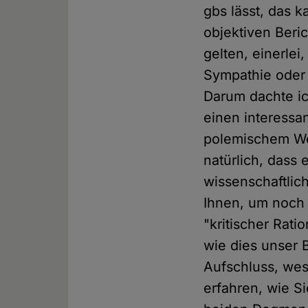
gbs lässt, das k
objektiven Beri
gelten, einerle
Sympathie oder 
Darum dachte ic
einen interessa
polemischem We
natürlich, dass
wissenschaftlich
Ihnen, um noch 
"kritischer Rati
wie dies unser 
Aufschluss, wes 
erfahren, wie Si