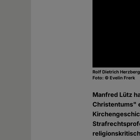
Rolf Dietrich Herzber
Foto: © Evelin Frerk
Manfred Lütz ha
Christentums" e
Kirchengeschic
Strafrechtsprof
religionskritis