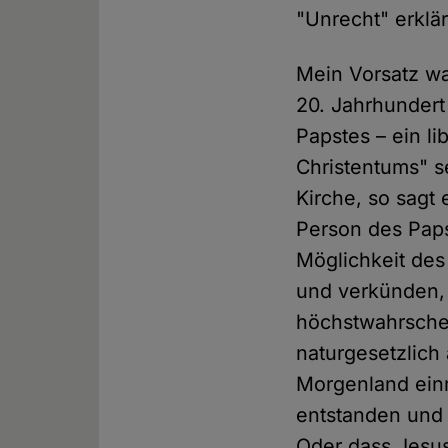
"Unrecht" erklär
Mein Vorsatz war
20. Jahrhundert
Papstes – ein l
Christentums" se
Kirche, so sagt
Person des Pap
Möglichkeit des
und verkünden, 
höchstwahrschei
naturgesetzlich
Morgenland einm
entstanden und
Oder dass Jesus