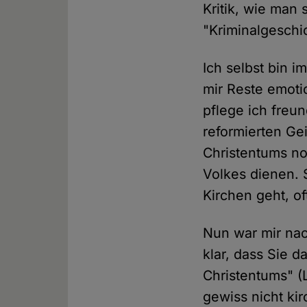
Kritik, wie man
"Kriminalgeschi
Ich selbst bin 
mir Reste emoti
pflege ich freu
reformierten Ge
Christentums n
Volkes dienen. 
Kirchen geht, of
Nun war mir nac
klar, dass Sie d
Christentums" (L
gewiss nicht kir