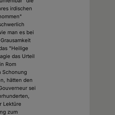
nfehlbar" die
res irdischen
genommen"
schwerlich
wie man es bei
 Grausamkeit
das "Heilige
gie das Urteil
 in Rom
um Schonung
en, hätten den
 Gouverneur sei
hrhunderten,
r Lektüre
ung zum