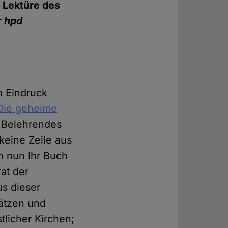
r Lektüre des
r
hpd
n Eindruck
 Die geheime
l Belehrendes
eine Zeile aus
h nun Ihr Buch
at der
us dieser
sätzen und
tlicher Kirchen;