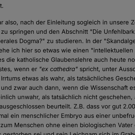
t.
 also, nach der Einleitung sogleich in unsere Ze
 zu springen und den Abschnitt "Die Unfehlbark
iberales Dogma?" zu studieren. In der "Skandalg
he ich hier so etwas wie einen "intellektuellen
 es die katholische Glaubenslehre auch heute no
stes, wenn er
"ex cathedra"
spricht, unter Auss
 Irrtums etwas als wahr, als tatsächliches Gesc
und zwar auch dann, wenn die Wissenschaft es
nlich unwahr, als tatsächlich nicht geschehen, 
 ausgeschlossen beurteilt. Z.B. dass vor gut 2.0
al ein menschlicher Embryo aus einer unbefruc
 zum Menschen ohne einen biologischen Vater 
 gestorben sei und sein Leichnam sich im Grab