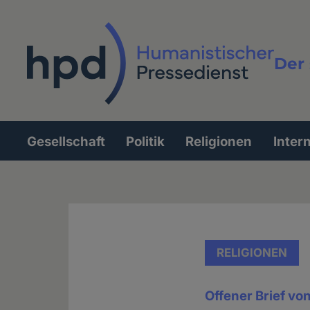
Direkt
zum
Inhalt
Der 
Vollt
Gesellschaft
Politik
Religionen
Inter
Hauptnavigation
RELIGIONEN
Offener Brief vo