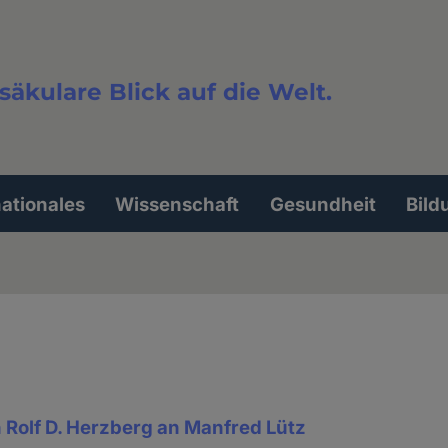
säkulare Blick auf die Welt.
extsuche
nationales
Wissenschaft
Gesundheit
Bild
n Rolf D. Herzberg an Manfred Lütz