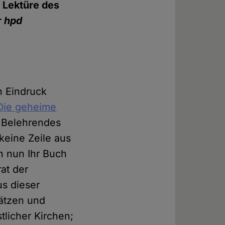
r Lektüre des
r
hpd
n Eindruck
 Die geheime
l Belehrendes
eine Zeile aus
h nun Ihr Buch
at der
us dieser
sätzen und
tlicher Kirchen;