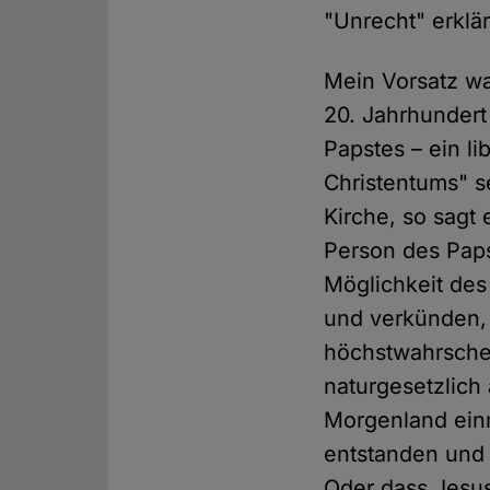
"Unrecht" erklär
Mein Vorsatz war
20. Jahrhundert
Papstes – ein l
Christentums" se
Kirche, so sagt
Person des Pap
Möglichkeit des
und verkünden, 
höchstwahrschei
naturgesetzlich
Morgenland einm
entstanden und
Oder dass Jesus