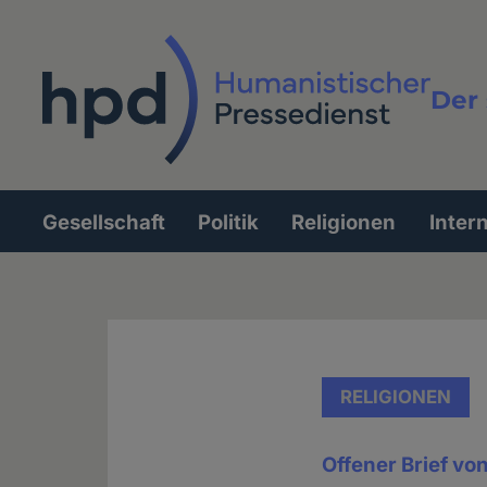
Direkt
zum
Inhalt
Der 
Vollt
Gesellschaft
Politik
Religionen
Inter
Hauptnavigation
RELIGIONEN
Offener Brief vo