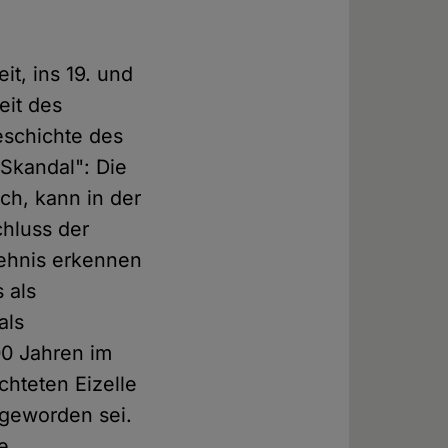
it, ins 19. und
eit des
eschichte des
 Skandal": Die
ch, kann in der
chluss der
hehnis erkennen
 als
als
00 Jahren im
hteten Eizelle
geworden sei.
e