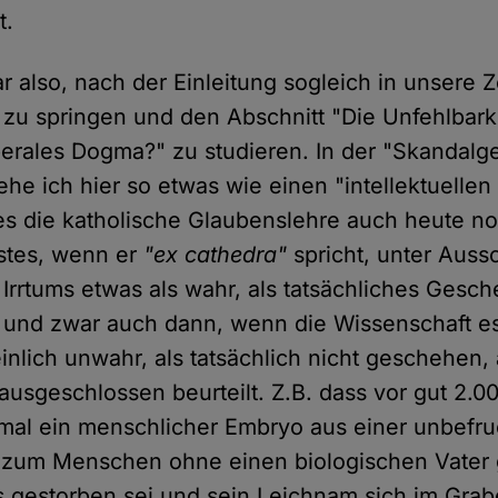
t.
 also, nach der Einleitung sogleich in unsere Ze
 zu springen und den Abschnitt "Die Unfehlbark
iberales Dogma?" zu studieren. In der "Skandalg
he ich hier so etwas wie einen "intellektuellen
 es die katholische Glaubenslehre auch heute no
stes, wenn er
"ex cathedra"
spricht, unter Auss
 Irrtums etwas als wahr, als tatsächliches Gesc
und zwar auch dann, wenn die Wissenschaft es
nlich unwahr, als tatsächlich nicht geschehen, 
 ausgeschlossen beurteilt. Z.B. dass vor gut 2.0
al ein menschlicher Embryo aus einer unbefruc
 zum Menschen ohne einen biologischen Vater 
 gestorben sei und sein Leichnam sich im Grab