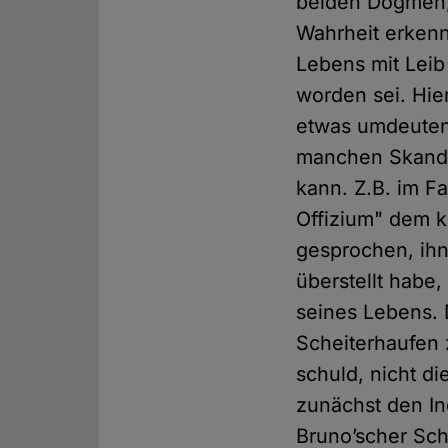
beiden Dogmen,
Wahrheit erkenn
Lebens mit Leib
worden sei. Hie
etwas umdeuten,
manchen Skanda
kann. Z.B. im F
Offizium" dem k
gesprochen, ihn
überstellt habe
seines Lebens. D
Scheiterhaufen 
schuld, nicht d
zunächst den I
Bruno’scher Sch