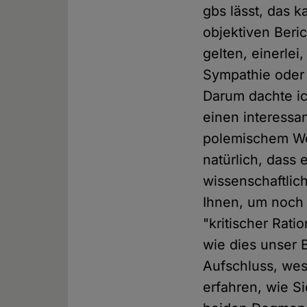
gbs lässt, das k
objektiven Beri
gelten, einerle
Sympathie oder 
Darum dachte ic
einen interessa
polemischem We
natürlich, dass
wissenschaftlich
Ihnen, um noch 
"kritischer Rati
wie dies unser 
Aufschluss, wes 
erfahren, wie Si