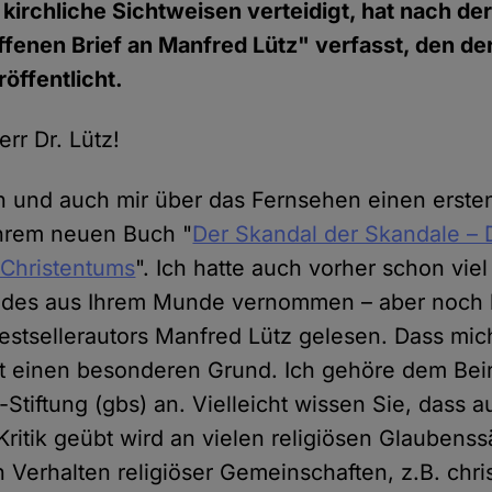
 kirchliche Sichtweisen verteidigt, hat nach de
fenen Brief an Manfred Lütz" verfasst, den de
öffentlicht.
rr Dr. Lütz!
n und auch mir über das Fernsehen einen erste
Ihrem neuen Buch "
Der Skandal der Skandale –
 Christentums
". Ich hatte auch vorher schon vie
ndes aus Ihrem Munde vernommen – aber noch k
estsellerautors Manfred Lütz gelesen. Dass mic
hat einen besonderen Grund. Ich gehöre dem Beir
tiftung (gbs) an. Vielleicht wissen Sie, dass a
Kritik geübt wird an vielen religiösen Glaubens
Verhalten religiöser Gemeinschaften, z.B. chris