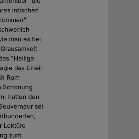
nfehlbar" die
res irdischen
genommen"
schwerlich
wie man es bei
 Grausamkeit
das "Heilige
gie das Urteil
 in Rom
um Schonung
en, hätten den
 Gouverneur sei
hrhunderten,
r Lektüre
ung zum