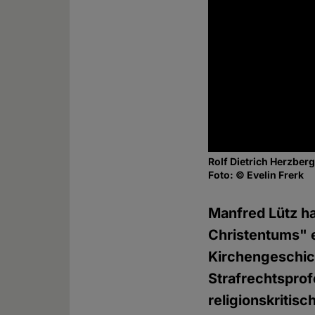
Rolf Dietrich Herzber
Foto: © Evelin Frerk
Manfred Lütz ha
Christentums" e
Kirchengeschic
Strafrechtsprof
religionskritis