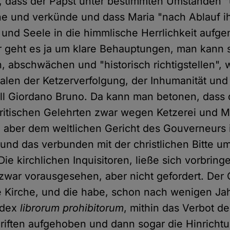
 dass der Papst unter bestimmten Umständen "u
e und verkünde und dass Maria "nach Ablauf ih
 und Seele in die himmlische Herrlichkeit auf
r geht es ja um klare Behauptungen, man kann 
 abschwächen und "historisch richtigstellen", 
len der Ketzerverfolgung, der Inhumanität und
all Giordano Bruno. Da kann man betonen, dass 
ritischen Gelehrten zwar wegen Ketzerei und Ma
 aber dem weltlichen Gericht des Gouverneurs
, und das verbunden mit der christlichen Bitte 
ie kirchlichen Inquisitoren, ließe sich vorbring
zwar vorausgesehen, aber nicht gefordert. Der
ie Kirche, und die habe, schon nach wenigen Ja
ndex
librorum prohibitorum
, mithin das Verbot de
riften aufgehoben und dann sogar die Hinricht