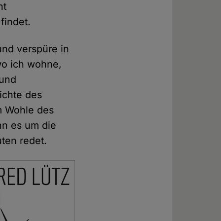
ht
findet.
und verspüre in
wo ich wohne,
 und
ichte des
m Wohle des
enn es um die
uten redet.