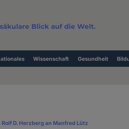
säkulare Blick auf die Welt.
extsuche
nationales
Wissenschaft
Gesundheit
Bild
n Rolf D. Herzberg an Manfred Lütz