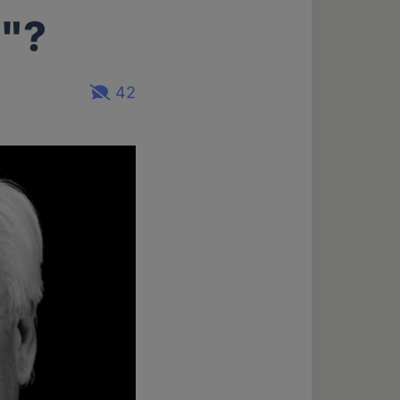
e"?
42