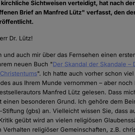
 kirchliche Sichtweisen verteidigt, hat nach de
fenen Brief an Manfred Lütz" verfasst, den de
öffentlicht.
rr Dr. Lütz!
n und auch mir über das Fernsehen einen erste
Ihrem neuen Buch "
Der Skandal der Skandale –
 Christentums
". Ich hatte auch vorher schon vie
ndes aus Ihrem Munde vernommen – aber noch k
estsellerautors Manfred Lütz gelesen. Dass mic
hat einen besonderen Grund. Ich gehöre dem Beir
tiftung (gbs) an. Vielleicht wissen Sie, dass a
Kritik geübt wird an vielen religiösen Glaubens
Verhalten religiöser Gemeinschaften, z.B. chris