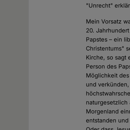
"Unrecht" erklär
Mein Vorsatz war
20. Jahrhundert
Papstes – ein l
Christentums" se
Kirche, so sagt
Person des Pap
Möglichkeit des
und verkünden, 
höchstwahrschei
naturgesetzlich
Morgenland einm
entstanden und
Oder dass Jesus