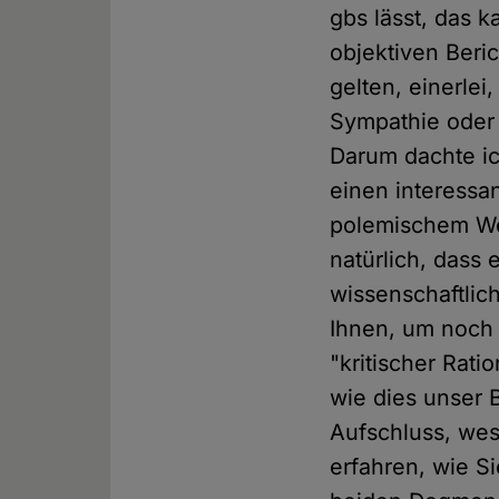
gbs lässt, das k
objektiven Beri
gelten, einerle
Sympathie oder 
Darum dachte ic
einen interessa
polemischem We
natürlich, dass
wissenschaftlich
Ihnen, um noch 
"kritischer Rati
wie dies unser 
Aufschluss, wes 
erfahren, wie Si