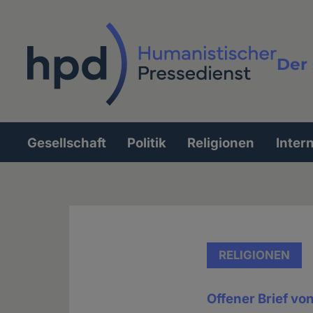
Direkt
zum
Inhalt
Der 
Vollt
Gesellschaft
Politik
Religionen
Inter
Hauptnavigation
RELIGIONEN
Offener Brief vo