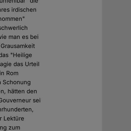
nfehlbar" die
res irdischen
genommen"
schwerlich
wie man es bei
 Grausamkeit
das "Heilige
gie das Urteil
 in Rom
um Schonung
en, hätten den
 Gouverneur sei
hrhunderten,
r Lektüre
ung zum