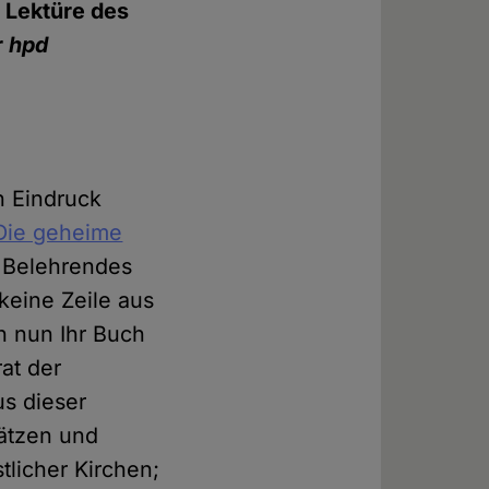
r Lektüre des
r
hpd
n Eindruck
 Die geheime
l Belehrendes
eine Zeile aus
h nun Ihr Buch
at der
us dieser
sätzen und
tlicher Kirchen;