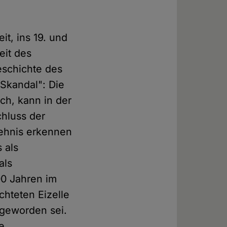
it, ins 19. und
eit des
eschichte des
 Skandal": Die
ch, kann in der
chluss der
hehnis erkennen
 als
als
00 Jahren im
hteten Eizelle
geworden sei.
e