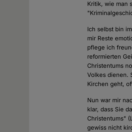
Kritik, wie man
"Kriminalgeschi
Ich selbst bin 
mir Reste emoti
pflege ich freu
reformierten Ge
Christentums n
Volkes dienen. 
Kirchen geht, of
Nun war mir nac
klar, dass Sie d
Christentums" (L
gewiss nicht kir