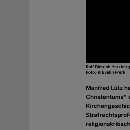
Rolf Dietrich Herzber
Foto: © Evelin Frerk
Manfred Lütz ha
Christentums" e
Kirchengeschic
Strafrechtsprof
religionskritis