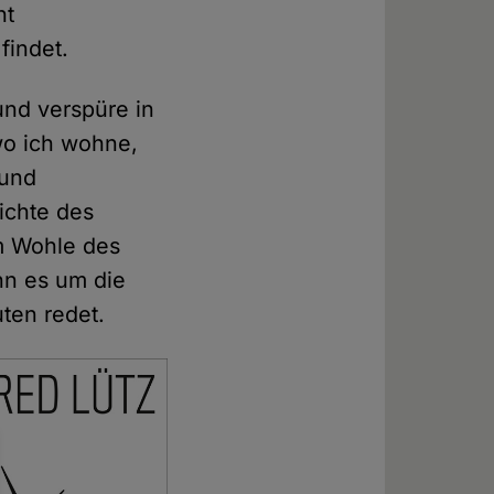
ht
findet.
und verspüre in
wo ich wohne,
 und
ichte des
m Wohle des
enn es um die
uten redet.