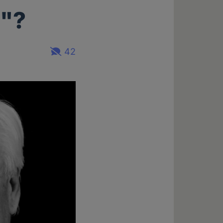
e"?
42