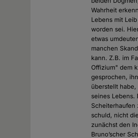
beiden Dogmen,
Wahrheit erkenn
Lebens mit Leib
worden sei. Hie
etwas umdeuten,
manchen Skanda
kann. Z.B. im F
Offizium" dem k
gesprochen, ihn
überstellt habe
seines Lebens. D
Scheiterhaufen 
schuld, nicht d
zunächst den I
Bruno’scher Sch