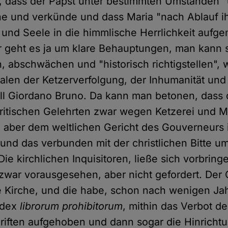
 dass der Papst unter bestimmten Umständen "u
e und verkünde und dass Maria "nach Ablauf ih
 und Seele in die himmlische Herrlichkeit auf
r geht es ja um klare Behauptungen, man kann 
 abschwächen und "historisch richtigstellen", 
len der Ketzerverfolgung, der Inhumanität und
all Giordano Bruno. Da kann man betonen, dass 
ritischen Gelehrten zwar wegen Ketzerei und Ma
 aber dem weltlichen Gericht des Gouverneurs
, und das verbunden mit der christlichen Bitte 
ie kirchlichen Inquisitoren, ließe sich vorbring
zwar vorausgesehen, aber nicht gefordert. Der
ie Kirche, und die habe, schon nach wenigen Ja
ndex
librorum prohibitorum
, mithin das Verbot de
riften aufgehoben und dann sogar die Hinricht