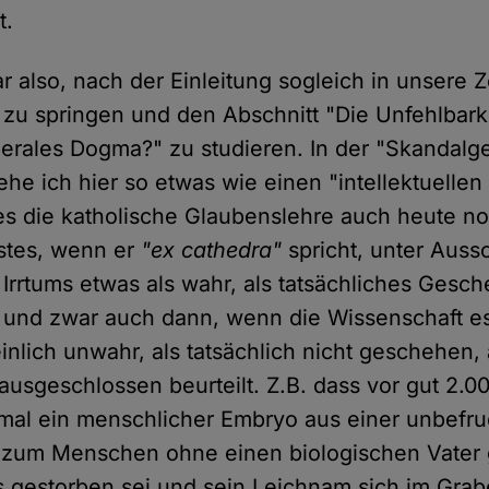
t.
 also, nach der Einleitung sogleich in unsere Ze
 zu springen und den Abschnitt "Die Unfehlbark
iberales Dogma?" zu studieren. In der "Skandalg
he ich hier so etwas wie einen "intellektuellen
 es die katholische Glaubenslehre auch heute no
stes, wenn er
"ex cathedra"
spricht, unter Auss
 Irrtums etwas als wahr, als tatsächliches Gesc
und zwar auch dann, wenn die Wissenschaft es
nlich unwahr, als tatsächlich nicht geschehen, 
 ausgeschlossen beurteilt. Z.B. dass vor gut 2.0
al ein menschlicher Embryo aus einer unbefruc
 zum Menschen ohne einen biologischen Vater 
 gestorben sei und sein Leichnam sich im Grab