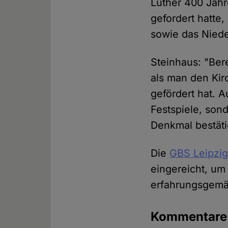
Luther 400 Jahr
gefordert hatte
sowie das Nied
Steinhaus: "Bere
als man den Kir
gefördert hat. 
Festspiele, son
Denkmal bestäti
Die
GBS Leipzi
eingereicht, u
erfahrungsgemä
Kommentar