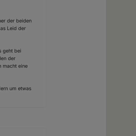
ner der beiden
das Leid der
s geht bei
den der
n macht eine
dern um etwas