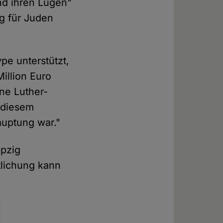
nd ihren Lügen"
g für Juden
ype unterstützt,
illion Euro
ine Luther-
t diesem
auptung war."
ipzig
lichung kann