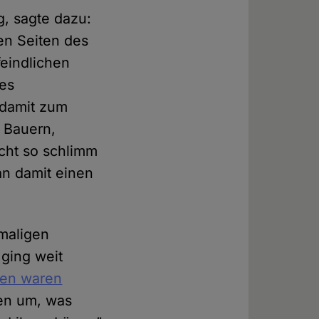
g, sagte dazu:
len Seiten des
eindlichen
es
t damit zum
 Bauern,
cht so schlimm
n damit einen
maligen
 ging weit
den waren
ten um, was