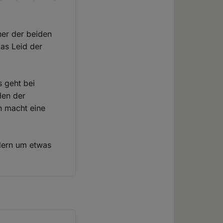
ner der beiden
das Leid der
s geht bei
den der
n macht eine
dern um etwas