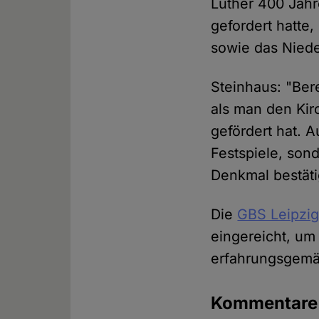
Luther 400 Jahr
gefordert hatte
sowie das Nied
Steinhaus: "Bere
als man den Kir
gefördert hat. 
Festspiele, son
Denkmal bestäti
Die
GBS Leipzi
eingereicht, u
erfahrungsgemä
Kommentar