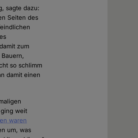
g, sagte dazu:
len Seiten des
eindlichen
es
t damit zum
 Bauern,
cht so schlimm
n damit einen
maligen
 ging weit
den waren
ten um, was