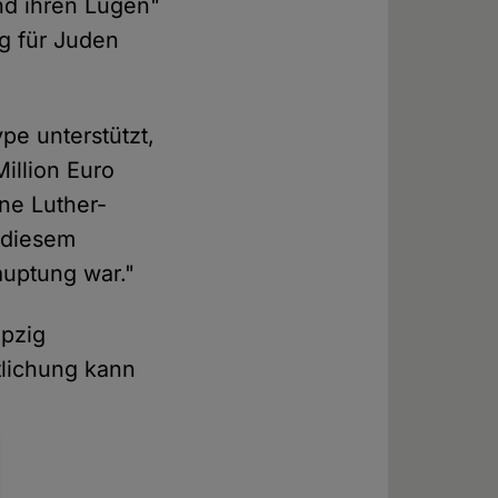
nd ihren Lügen"
g für Juden
ype unterstützt,
illion Euro
ine Luther-
t diesem
auptung war."
ipzig
lichung kann