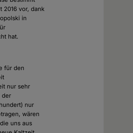
it 2016 vor, dank
opolski in
ür
ht hat.
e für den
it
it nur sehr
 der
rhundert) nur
betragen, wären
 die uns aus
eue Kaltzeit