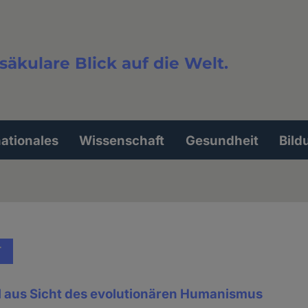
säkulare Blick auf die Welt.
extsuche
nationales
Wissenschaft
Gesundheit
Bild
T
 aus Sicht des evolutionären Humanismus