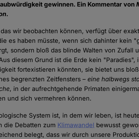
Glaubwürdigkeit gewinnen. Ein Kommentar von
on
.
das wir beobachten können, verfügt über exakt
die es haben müsste, wenn sich dahinter kein "g
rgt, sondern bloß das blinde Walten von Zufall 
Aus diesem Grund ist die Erde kein "Paradies", 
gkeit fortexistieren könnten, sie bietet uns blo
ines begrenzten Zeitfensters –
eine halbwegs sta
sche
, in der aufrechtgehende Primaten einiger
ben und sich vermehren können.
ologische System ist, in dem wir leben, ist heut
h die Debatten zum
Klimawandel
bewusst geword
eichend belegt, dass wir durch unsere Produkti