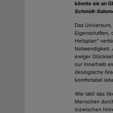
könnte sie an 
Schmidt-Salom
Das Universum, 
Eigenschaften, 
Heilsplan" verbi
Notwendigkeit. 
ewiger Glückseli
nur innerhalb e
ökologische Ni
komfortabel le
Wie labil das ök
Menschen durc
inzwischen hinr