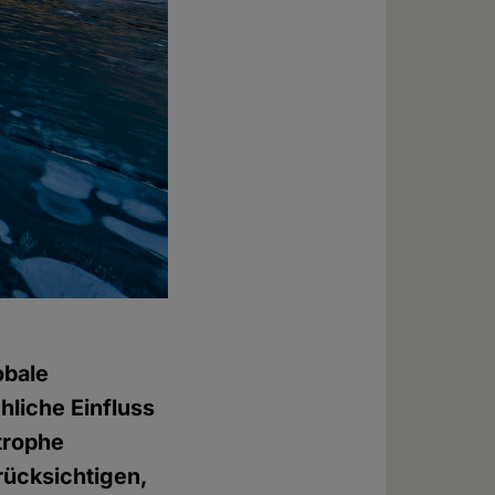
obale
liche Einfluss
trophe
rücksichtigen,