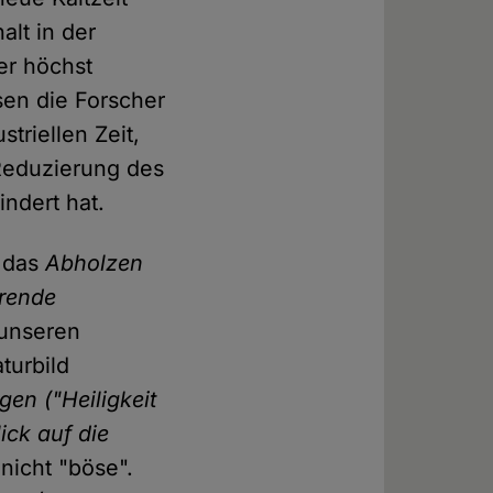
alt in der
er höchst
en die Forscher
triellen Zeit,
Reduzierung des
ndert hat.
s das
Abholzen
rende
g unseren
turbild
gen ("Heiligkeit
ick auf die
nicht "böse".