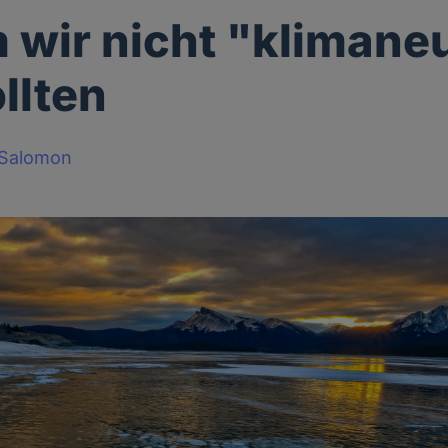
wir nicht "klimaneu
llten
-Salomon