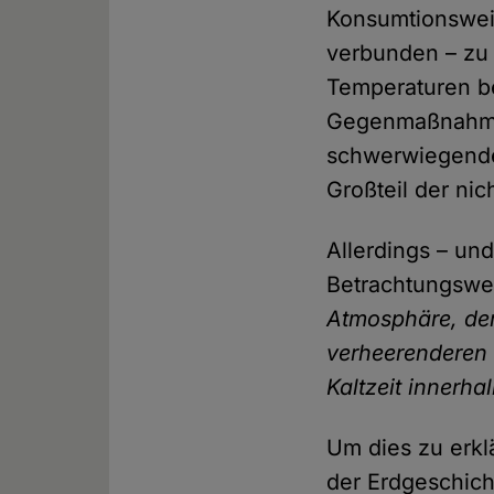
Konsumtionsweis
verbunden – zu 
Temperaturen be
Gegenmaßnahmen
schwerwiegende 
Großteil der ni
Allerdings – un
Betrachtungswe
Atmosphäre, der
verheerenderen 
Kaltzeit innerha
Um dies zu erkl
der Erdgeschich