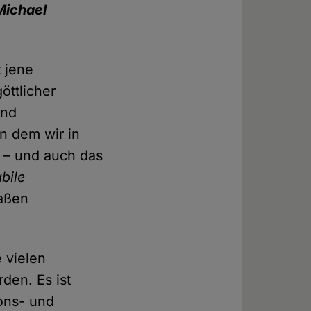
Michael
 jene
öttlicher
und
in dem wir in
ß – und auch das
bile
maßen
e vielen
en. Es ist
ons- und