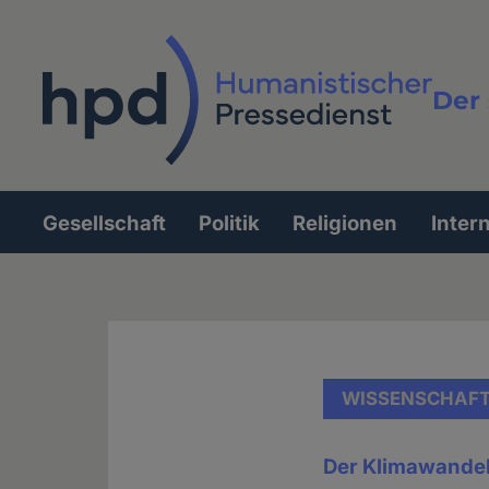
Direkt
zum
Inhalt
Der 
Vollt
Gesellschaft
Politik
Religionen
Inter
Hauptnavigation
WISSENSCHAF
Der Klimawandel