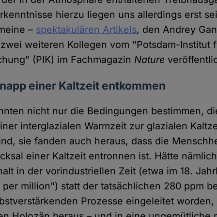
rkenntnisse hierzu liegen uns allerdings erst se
 meine –
spektakulären Artikels
, den Andrey Gan
 zwei weiteren Kollegen vom "Potsdam-Institut f
schung" (PIK) im Fachmagazin
Nature
veröffentlic
knapp einer Kaltzeit entkommen
nnten nicht nur die Bedingungen bestimmen, di
er interglazialen Warmzeit zur glazialen Kaltze
sind, sie fanden auch heraus, dass die Menschhe
ksal einer Kaltzeit entronnen ist. Hätte nämlich
lt in der vorindustriellen Zeit (etwa im 18. Jah
 per million") statt der tatsächlichen 280 ppm 
elbstverstärkenden Prozesse eingeleitet worden,
 Holozän heraus – und in eine ungemütliche n