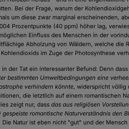
ätten. Bei der Frage, warum der Kohlendioxidgeh
als um diese zwar marginal erscheinenden, ab
004 Prozentpunkte (40 ppm) höher lag, verwies
möglichen Einfluss des Menschen in der vorindus
itflächige Abholzung von Wäldern, welche die 
Kohlendioxids im Zuge der Photosynthese verhi
n in der Tat ein interessanter Befund: Denn das
ter bestimmten Umweltbedingungen eine verhee
astrophe verhindern könnte
, widerspricht völli
itionen, die letztlich auf einem romantischen Na
ies zeigt nur, dass
das aus religiösen Vorstellun
 gespeiste romantische Naturverständnis den Bl
. Die Natur ist eben nicht "gut" und der Mensch 