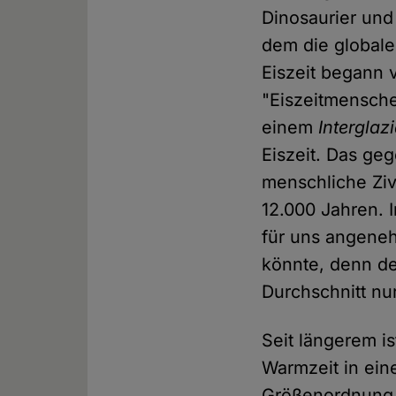
Dinosaurier und
dem die globale
Eiszeit begann 
"Eiszeitmensche
einem
Interglazi
Eiszeit. Das ge
menschliche Zivi
12.000 Jahren. 
für uns angeneh
könnte, denn de
Durchschnitt nu
Seit längerem i
Warmzeit in ein
Größenordnung 