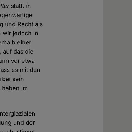
lter
statt, in
gegenwärtige
ug und Recht als
 wir jedoch in
erhalb einer
, auf das die
gann vor etwa
dass es mit den
rbei sein
s haben im
nterglazialen
hlung und der
ase bestimmt