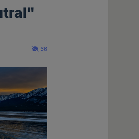
tral"
66