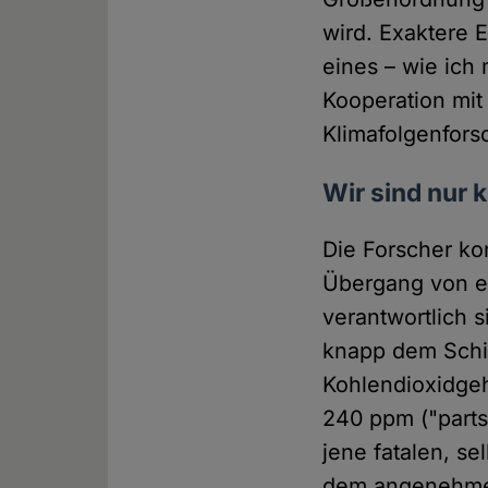
wird. Exaktere E
eines – wie ich
Kooperation mit
Klimafolgenfor
Wir sind nur 
Die Forscher ko
Übergang von ein
verantwortlich 
knapp dem Schic
Kohlendioxidgeha
240 ppm ("parts
jene fatalen, s
dem angenehmen