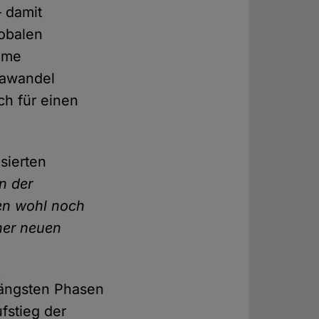
 damit
lobalen
same
mawandel
ch für einen
sierten
n der
nen wohl noch
ner neuen
längsten Phasen
fstieg der