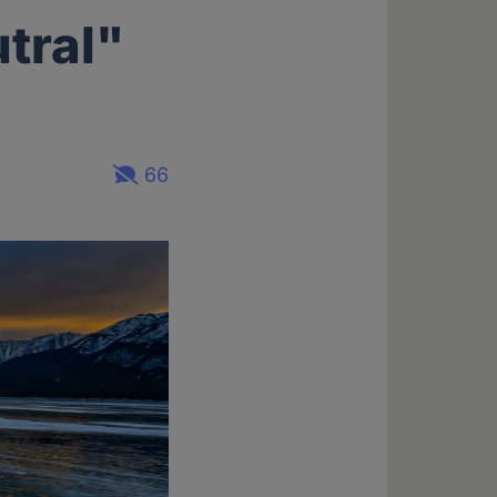
tral"
66