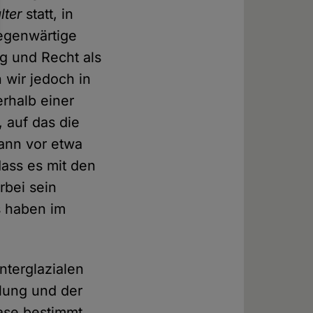
lter
statt, in
gegenwärtige
ug und Recht als
 wir jedoch in
erhalb einer
, auf das die
gann vor etwa
dass es mit den
rbei sein
s haben im
nterglazialen
hlung und der
ase bestimmt