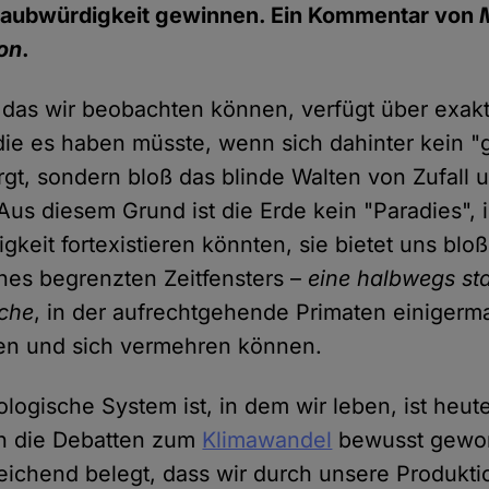
Glaubwürdigkeit gewinnen. Ein Kommentar von
on
.
das wir beobachten können, verfügt über exakt
die es haben müsste, wenn sich dahinter kein "g
rgt, sondern bloß das blinde Walten von Zufall 
Aus diesem Grund ist die Erde kein "Paradies", 
gkeit fortexistieren könnten, sie bietet uns blo
ines begrenzten Zeitfensters –
eine halbwegs sta
sche
, in der aufrechtgehende Primaten einiger
ben und sich vermehren können.
ologische System ist, in dem wir leben, ist heut
h die Debatten zum
Klimawandel
bewusst geword
eichend belegt, dass wir durch unsere Produkti