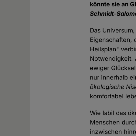
könnte sie an 
Schmidt-Salom
Das Universum, 
Eigenschaften, 
Heilsplan" verbi
Notwendigkeit. 
ewiger Glückseli
nur innerhalb e
ökologische Ni
komfortabel le
Wie labil das ök
Menschen durc
inzwischen hinr