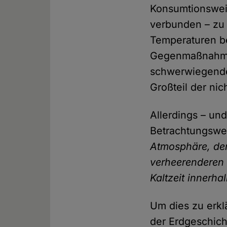
Konsumtionsweis
verbunden – zu 
Temperaturen be
Gegenmaßnahmen
schwerwiegende 
Großteil der ni
Allerdings – un
Betrachtungswe
Atmosphäre, der
verheerenderen 
Kaltzeit innerha
Um dies zu erkl
der Erdgeschich