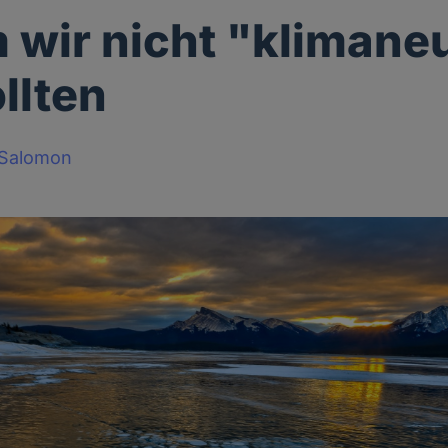
wir nicht "klimaneu
llten
-Salomon