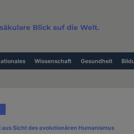
säkulare Blick auf die Welt.
extsuche
nationales
Wissenschaft
Gesundheit
Bild
T
 aus Sicht des evolutionären Humanismus