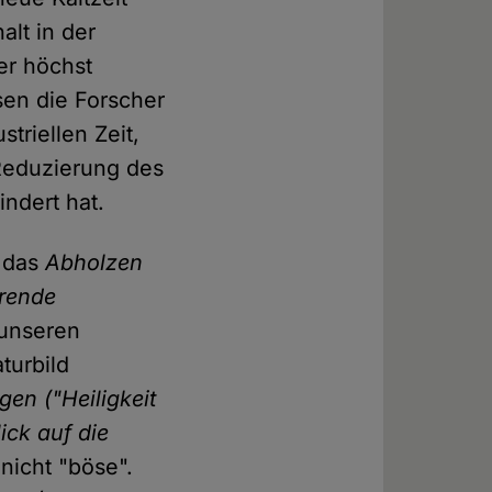
alt in der
er höchst
en die Forscher
triellen Zeit,
Reduzierung des
ndert hat.
s das
Abholzen
rende
g unseren
turbild
gen ("Heiligkeit
ick auf die
nicht "böse".