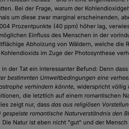
ätten. Bei der Frage, warum der Kohlendioxidgeh
als um diese zwar marginal erscheinenden, ab
004 Prozentpunkte (40 ppm) höher lag, verwies
möglichen Einfluss des Menschen in der vorindus
itflächige Abholzung von Wäldern, welche die 
Kohlendioxids im Zuge der Photosynthese verhi
n in der Tat ein interessanter Befund: Denn das
ter bestimmten Umweltbedingungen eine verhee
astrophe verhindern könnte
, widerspricht völli
itionen, die letztlich auf einem romantischen Na
ies zeigt nur, dass
das aus religiösen Vorstellun
 gespeiste romantische Naturverständnis den Bl
. Die Natur ist eben nicht "gut" und der Mensch 