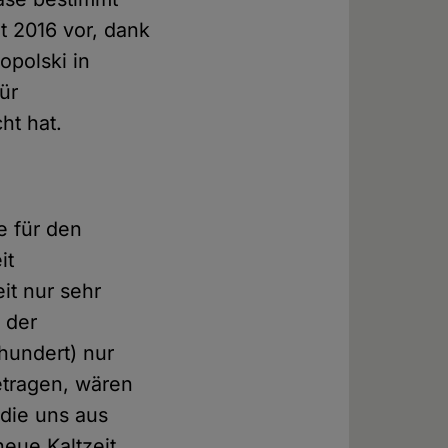
it 2016 vor, dank
opolski in
ür
ht hat.
e für den
it
it nur sehr
 der
rhundert) nur
betragen, wären
 die uns aus
eue Kaltzeit