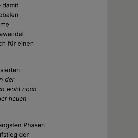
 damit
lobalen
same
mawandel
ch für einen
sierten
n der
nen wohl noch
ner neuen
längsten Phasen
fstieg der