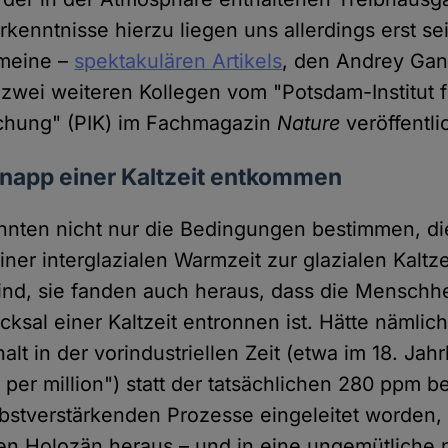
rkenntnisse hierzu liegen uns allerdings erst se
 meine –
spektakulären Artikels
, den Andrey Gan
 zwei weiteren Kollegen vom "Potsdam-Institut f
schung" (PIK) im Fachmagazin
Nature
veröffentlic
knapp einer Kaltzeit entkommen
nnten nicht nur die Bedingungen bestimmen, di
er interglazialen Warmzeit zur glazialen Kaltze
sind, sie fanden auch heraus, dass die Menschhe
ksal einer Kaltzeit entronnen ist. Hätte nämlich
lt in der vorindustriellen Zeit (etwa im 18. Jah
 per million") statt der tatsächlichen 280 ppm 
elbstverstärkenden Prozesse eingeleitet worden,
 Holozän heraus – und in eine ungemütliche n