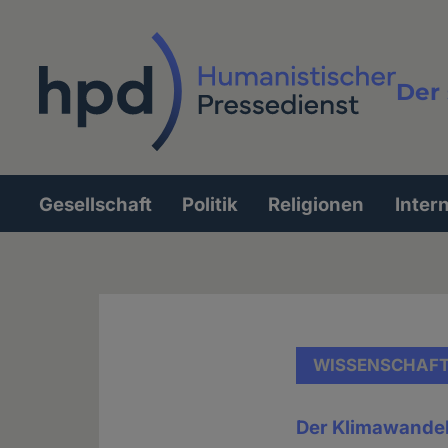
Direkt
zum
Inhalt
Der 
Vollt
Gesellschaft
Politik
Religionen
Inter
Hauptnavigation
WISSENSCHAF
Der Klimawandel