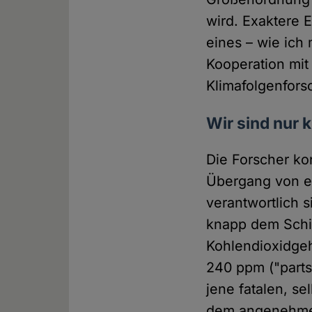
wird. Exaktere E
eines – wie ich
Kooperation mit
Klimafolgenfor
Wir sind nur 
Die Forscher ko
Übergang von ein
verantwortlich 
knapp dem Schic
Kohlendioxidgeha
240 ppm ("parts
jene fatalen, s
dem angenehmen