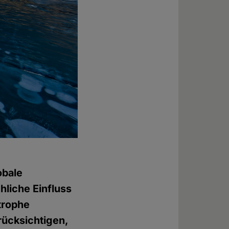
obale
liche Einfluss
trophe
rücksichtigen,