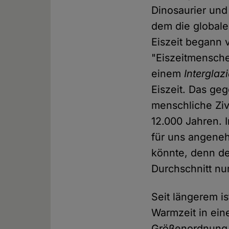
Dinosaurier und
dem die globale
Eiszeit begann 
"Eiszeitmensche
einem
Interglazi
Eiszeit. Das ge
menschliche Zivi
12.000 Jahren. 
für uns angeneh
könnte, denn de
Durchschnitt nu
Seit längerem i
Warmzeit in ein
Größenordnung 