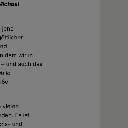
Michael
 jene
öttlicher
und
in dem wir in
ß – und auch das
bile
maßen
e vielen
en. Es ist
ons- und