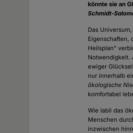
könnte sie an 
Schmidt-Salom
Das Universum, 
Eigenschaften, 
Heilsplan" verbi
Notwendigkeit. 
ewiger Glückseli
nur innerhalb e
ökologische Ni
komfortabel le
Wie labil das ök
Menschen durc
inzwischen hinr