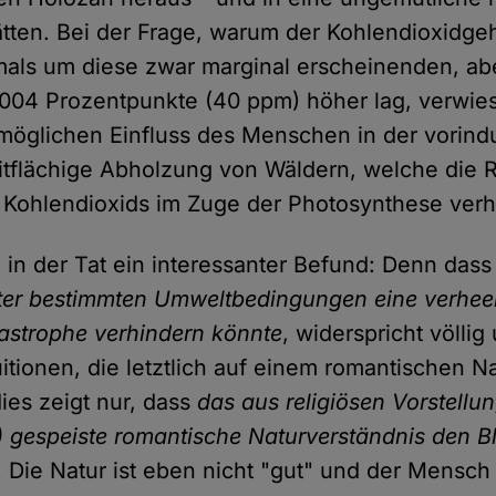
ätten. Bei der Frage, warum der Kohlendioxidgeh
als um diese zwar marginal erscheinenden, ab
004 Prozentpunkte (40 ppm) höher lag, verwies
möglichen Einfluss des Menschen in der vorindus
itflächige Abholzung von Wäldern, welche die 
Kohlendioxids im Zuge der Photosynthese verhi
n in der Tat ein interessanter Befund: Denn das
ter bestimmten Umweltbedingungen eine verhee
astrophe verhindern könnte
, widerspricht völli
itionen, die letztlich auf einem romantischen Na
ies zeigt nur, dass
das aus religiösen Vorstellun
 gespeiste romantische Naturverständnis den Bl
. Die Natur ist eben nicht "gut" und der Mensch 