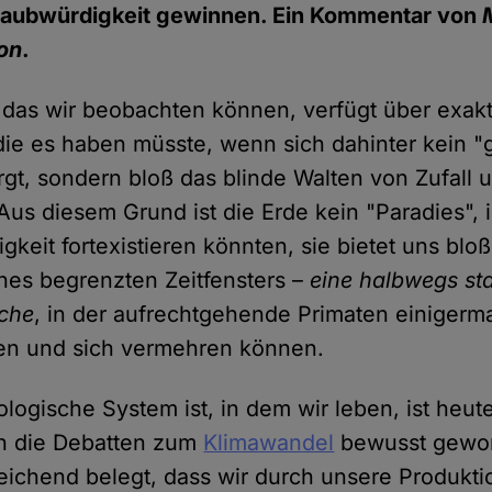
Glaubwürdigkeit gewinnen. Ein Kommentar von
on
.
das wir beobachten können, verfügt über exakt
die es haben müsste, wenn sich dahinter kein "g
rgt, sondern bloß das blinde Walten von Zufall 
Aus diesem Grund ist die Erde kein "Paradies", 
gkeit fortexistieren könnten, sie bietet uns blo
ines begrenzten Zeitfensters –
eine halbwegs sta
sche
, in der aufrechtgehende Primaten einiger
ben und sich vermehren können.
ologische System ist, in dem wir leben, ist heut
h die Debatten zum
Klimawandel
bewusst geword
eichend belegt, dass wir durch unsere Produkti