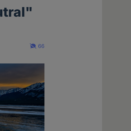
tral"
66