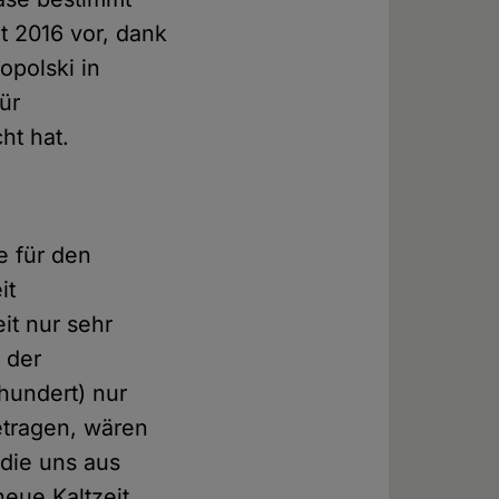
it 2016 vor, dank
opolski in
ür
ht hat.
e für den
it
it nur sehr
 der
rhundert) nur
betragen, wären
 die uns aus
eue Kaltzeit