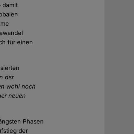
 damit
lobalen
same
mawandel
ch für einen
sierten
n der
nen wohl noch
ner neuen
längsten Phasen
fstieg der