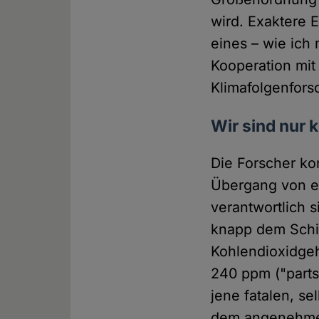
wird. Exaktere E
eines – wie ich
Kooperation mit
Klimafolgenfor
Wir sind nur 
Die Forscher ko
Übergang von ein
verantwortlich 
knapp dem Schic
Kohlendioxidgeha
240 ppm ("parts
jene fatalen, s
dem angenehmen