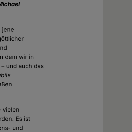
Michael
 jene
öttlicher
und
in dem wir in
ß – und auch das
bile
maßen
e vielen
en. Es ist
ons- und