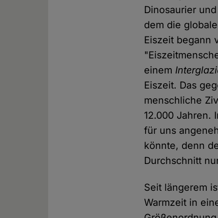
Dinosaurier und
dem die globale
Eiszeit begann 
"Eiszeitmensche
einem
Interglazi
Eiszeit. Das ge
menschliche Zivi
12.000 Jahren. 
für uns angeneh
könnte, denn de
Durchschnitt nu
Seit längerem i
Warmzeit in ein
Größenordnung 