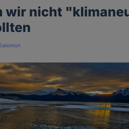
wir nicht "klimaneu
llten
-Salomon