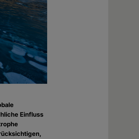
obale
liche Einfluss
trophe
rücksichtigen,