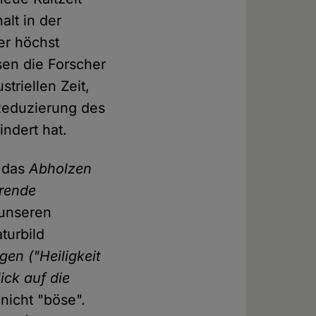
alt in der
er höchst
en die Forscher
triellen Zeit,
Reduzierung des
ndert hat.
s das
Abholzen
rende
g unseren
turbild
gen ("Heiligkeit
ick auf die
nicht "böse".