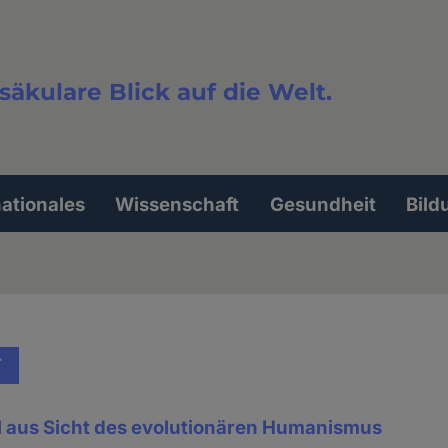
säkulare Blick auf die Welt.
extsuche
nationales
Wissenschaft
Gesundheit
Bild
T
 aus Sicht des evolutionären Humanismus