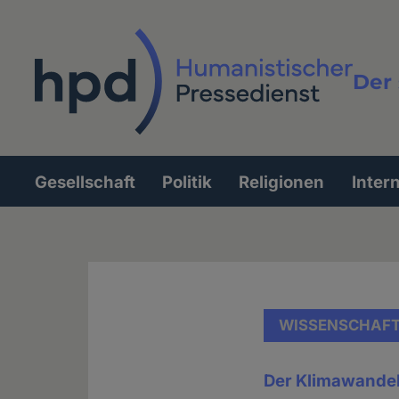
Direkt
zum
Inhalt
Der 
Vollt
Gesellschaft
Politik
Religionen
Inter
Hauptnavigation
WISSENSCHAF
Der Klimawandel