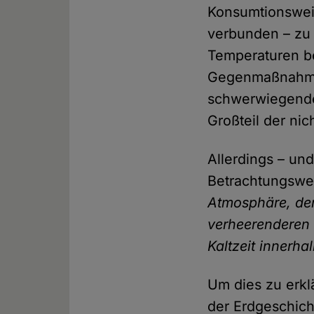
Konsumtionsweis
verbunden – zu 
Temperaturen be
Gegenmaßnahmen
schwerwiegende 
Großteil der ni
Allerdings – un
Betrachtungswe
Atmosphäre, der
verheerenderen 
Kaltzeit innerha
Um dies zu erkl
der Erdgeschich