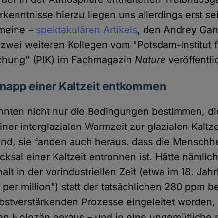
rkenntnisse hierzu liegen uns allerdings erst se
 meine –
spektakulären Artikels
, den Andrey Gan
 zwei weiteren Kollegen vom "Potsdam-Institut f
schung" (PIK) im Fachmagazin
Nature
veröffentlic
knapp einer Kaltzeit entkommen
nnten nicht nur die Bedingungen bestimmen, di
er interglazialen Warmzeit zur glazialen Kaltze
sind, sie fanden auch heraus, dass die Menschhe
ksal einer Kaltzeit entronnen ist. Hätte nämlich
lt in der vorindustriellen Zeit (etwa im 18. Jah
 per million") statt der tatsächlichen 280 ppm 
elbstverstärkenden Prozesse eingeleitet worden,
 Holozän heraus – und in eine ungemütliche n