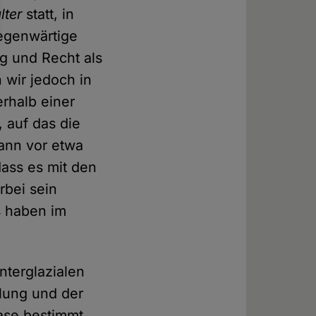
lter
statt, in
gegenwärtige
ug und Recht als
 wir jedoch in
erhalb einer
, auf das die
gann vor etwa
dass es mit den
rbei sein
s haben im
nterglazialen
hlung und der
ase bestimmt