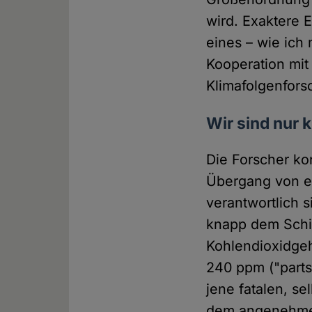
wird. Exaktere E
eines – wie ich
Kooperation mit
Klimafolgenfor
Wir sind nur 
Die Forscher ko
Übergang von ein
verantwortlich 
knapp dem Schic
Kohlendioxidgeha
240 ppm ("parts
jene fatalen, s
dem angenehmen