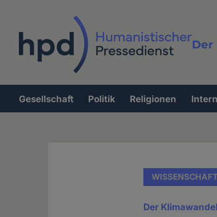
Direkt
zum
Inhalt
Der 
Vollt
Gesellschaft
Politik
Religionen
Inter
Hauptnavigation
WISSENSCHAF
Der Klimawandel