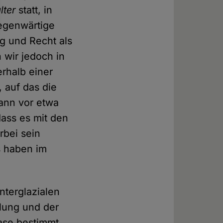
lter
statt, in
gegenwärtige
ug und Recht als
 wir jedoch in
erhalb einer
, auf das die
gann vor etwa
dass es mit den
rbei sein
s haben im
nterglazialen
hlung und der
ase bestimmt