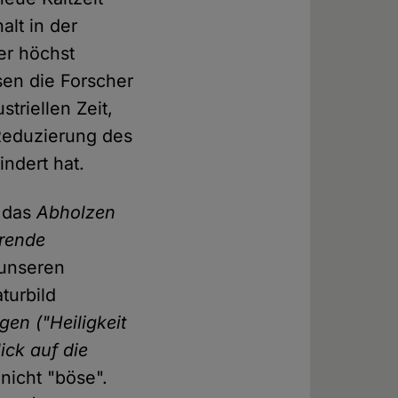
alt in der
er höchst
en die Forscher
triellen Zeit,
Reduzierung des
ndert hat.
s das
Abholzen
rende
g unseren
turbild
gen ("Heiligkeit
ick auf die
nicht "böse".