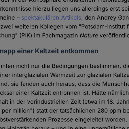
rkenntnisse hierzu liegen uns allerdings erst se
 meine –
spektakulären Artikels
, den Andrey Gan
 zwei weiteren Kollegen vom "Potsdam-Institut f
schung" (PIK) im Fachmagazin
Nature
veröffentlic
knapp einer Kaltzeit entkommen
nnten nicht nur die Bedingungen bestimmen, di
er interglazialen Warmzeit zur glazialen Kaltze
sind, sie fanden auch heraus, dass die Menschhe
ksal einer Kaltzeit entronnen ist. Hätte nämlich
lt in der vorindustriellen Zeit (etwa im 18. Jah
 per million") statt der tatsächlichen 280 ppm 
elbstverstärkenden Prozesse eingeleitet worden,
 Holozän heraus – und in eine ungemütliche n