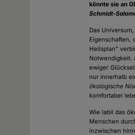
könnte sie an 
Schmidt-Salom
Das Universum, 
Eigenschaften, 
Heilsplan" verbi
Notwendigkeit. 
ewiger Glückseli
nur innerhalb e
ökologische Ni
komfortabel le
Wie labil das ök
Menschen durc
inzwischen hinr