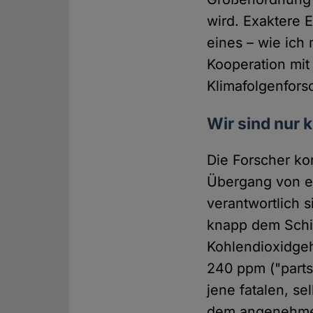
wird. Exaktere E
eines – wie ich
Kooperation mit
Klimafolgenfor
Wir sind nur 
Die Forscher ko
Übergang von ein
verantwortlich 
knapp dem Schic
Kohlendioxidgeha
240 ppm ("parts
jene fatalen, s
dem angenehmen