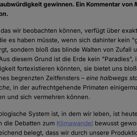
Glaubwürdigkeit gewinnen. Ein Kommentar von
on
.
das wir beobachten können, verfügt über exakt
die es haben müsste, wenn sich dahinter kein "g
rgt, sondern bloß das blinde Walten von Zufall 
Aus diesem Grund ist die Erde kein "Paradies", 
gkeit fortexistieren könnten, sie bietet uns blo
ines begrenzten Zeitfensters –
eine halbwegs sta
sche
, in der aufrechtgehende Primaten einiger
ben und sich vermehren können.
ologische System ist, in dem wir leben, ist heut
h die Debatten zum
Klimawandel
bewusst geword
eichend belegt, dass wir durch unsere Produkti