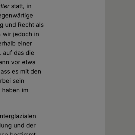
lter
statt, in
gegenwärtige
ug und Recht als
 wir jedoch in
erhalb einer
, auf das die
gann vor etwa
dass es mit den
rbei sein
s haben im
nterglazialen
hlung und der
ase bestimmt