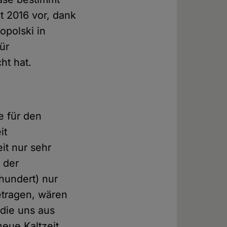
it 2016 vor, dank
opolski in
ür
ht hat.
e für den
it
it nur sehr
 der
rhundert) nur
betragen, wären
 die uns aus
eue Kaltzeit