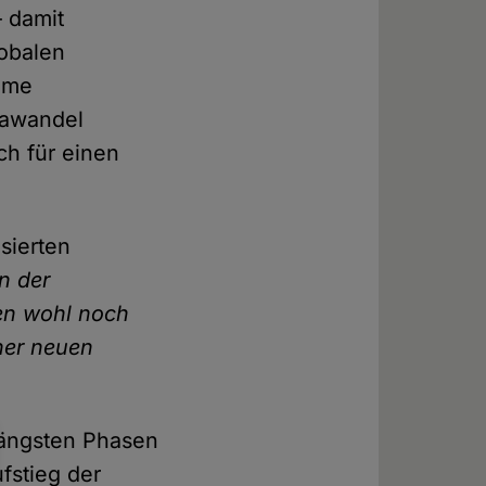
 damit
lobalen
same
mawandel
ch für einen
sierten
n der
nen wohl noch
ner neuen
längsten Phasen
fstieg der