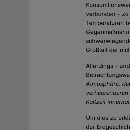
Konsumtionsweis
verbunden – zu 
Temperaturen be
Gegenmaßnahmen
schwerwiegende 
Großteil der ni
Allerdings – un
Betrachtungswe
Atmosphäre, der
verheerenderen 
Kaltzeit innerha
Um dies zu erkl
der Erdgeschich