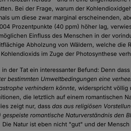
ätten. Bei der Frage, warum der Kohlendioxidgeh
als um diese zwar marginal erscheinenden, ab
004 Prozentpunkte (40 ppm) höher lag, verwies
möglichen Einfluss des Menschen in der vorindus
itflächige Abholzung von Wäldern, welche die 
Kohlendioxids im Zuge der Photosynthese verhi
n in der Tat ein interessanter Befund: Denn das
ter bestimmten Umweltbedingungen eine verhee
astrophe verhindern könnte
, widerspricht völli
itionen, die letztlich auf einem romantischen Na
ies zeigt nur, dass
das aus religiösen Vorstellun
 gespeiste romantische Naturverständnis den Bl
. Die Natur ist eben nicht "gut" und der Mensch 