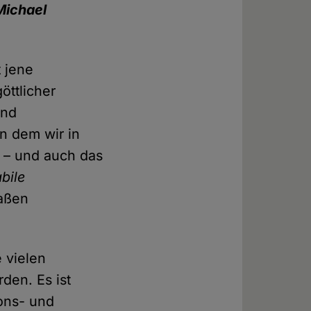
Michael
 jene
öttlicher
und
in dem wir in
ß – und auch das
bile
maßen
e vielen
en. Es ist
ons- und