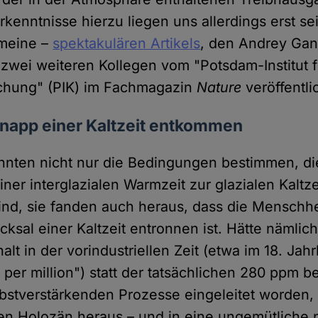
rkenntnisse hierzu liegen uns allerdings erst se
 meine –
spektakulären Artikels
, den Andrey Gan
 zwei weiteren Kollegen vom "Potsdam-Institut f
schung" (PIK) im Fachmagazin
Nature
veröffentlic
knapp einer Kaltzeit entkommen
nnten nicht nur die Bedingungen bestimmen, di
er interglazialen Warmzeit zur glazialen Kaltze
sind, sie fanden auch heraus, dass die Menschhe
ksal einer Kaltzeit entronnen ist. Hätte nämlich
lt in der vorindustriellen Zeit (etwa im 18. Jah
 per million") statt der tatsächlichen 280 ppm 
elbstverstärkenden Prozesse eingeleitet worden,
 Holozän heraus – und in eine ungemütliche n