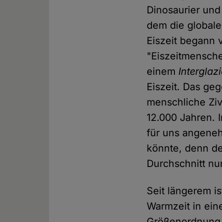
Dinosaurier und
dem die globale
Eiszeit begann 
"Eiszeitmensche
einem
Interglazi
Eiszeit. Das ge
menschliche Zivi
12.000 Jahren. 
für uns angeneh
könnte, denn de
Durchschnitt nu
Seit längerem i
Warmzeit in ein
Größenordnung 