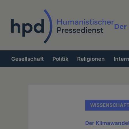
Direkt
zum
Inhalt
Der 
Vollt
Gesellschaft
Politik
Religionen
Inter
Hauptnavigation
WISSENSCHAF
Der Klimawandel