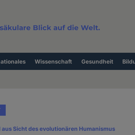
säkulare Blick auf die Welt.
extsuche
nationales
Wissenschaft
Gesundheit
Bild
T
 aus Sicht des evolutionären Humanismus