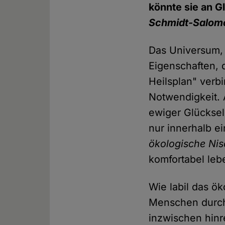
könnte sie an 
Schmidt-Salom
Das Universum, 
Eigenschaften, 
Heilsplan" verbi
Notwendigkeit. 
ewiger Glückseli
nur innerhalb e
ökologische Ni
komfortabel le
Wie labil das ök
Menschen durc
inzwischen hinr