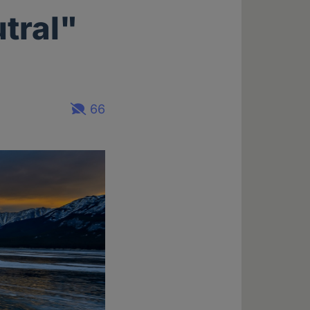
tral"
66