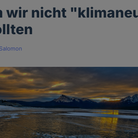
wir nicht "klimaneu
llten
-Salomon