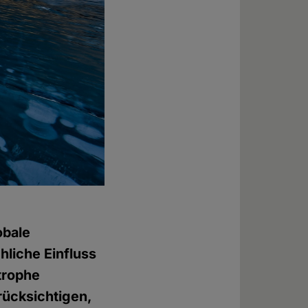
obale
liche Einfluss
trophe
rücksichtigen,