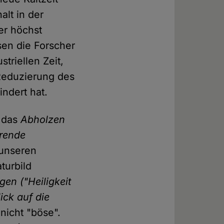
alt in der
er höchst
en die Forscher
triellen Zeit,
Reduzierung des
ndert hat.
s das
Abholzen
rende
g unseren
turbild
gen ("Heiligkeit
ick auf die
nicht "böse".