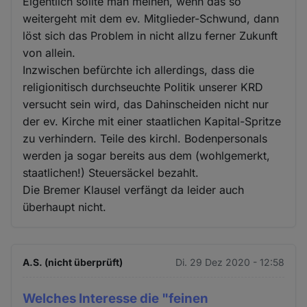
Cookies
Eigentlich sollte man meinen, wenn das so
weitergeht mit dem ev. Mitglieder-Schwund, dann
löst sich das Problem in nicht allzu ferner Zukunft
von allein.
Inzwischen befürchte ich allerdings, dass die
religionitisch durchseuchte Politik unserer KRD
versucht sein wird, das Dahinscheiden nicht nur
der ev. Kirche mit einer staatlichen Kapital-Spritze
zu verhindern. Teile des kirchl. Bodenpersonals
werden ja sogar bereits aus dem (wohlgemerkt,
staatlichen!) Steuersäckel bezahlt.
Die Bremer Klausel verfängt da leider auch
überhaupt nicht.
A.S. (nicht überprüft)
Di. 29 Dez 2020 - 12:58
Welches Interesse die "feinen