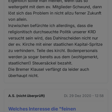
Cookies
Eigentlich sollte man meinen, wenn das so
weitergeht mit dem ev. Mitglieder-Schwund, dann
löst sich das Problem in nicht allzu ferner Zukunft
von allein.
Inzwischen befürchte ich allerdings, dass die
religionitisch durchseuchte Politik unserer KRD
versucht sein wird, das Dahinscheiden nicht nur
der ev. Kirche mit einer staatlichen Kapital-Spritze
zu verhindern. Teile des kirchl. Bodenpersonals
werden ja sogar bereits aus dem (wohlgemerkt,
staatlichen!) Steuersäckel bezahlt.
Die Bremer Klausel verfängt da leider auch
überhaupt nicht.
A.S. (nicht überprüft)
Di. 29 Dez 2020 - 12:58
Welches Interesse die "feinen