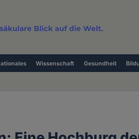
säkulare Blick auf die Welt.
extsuche
nationales
Wissenschaft
Gesundheit
Bild
: Eine Hochburg de