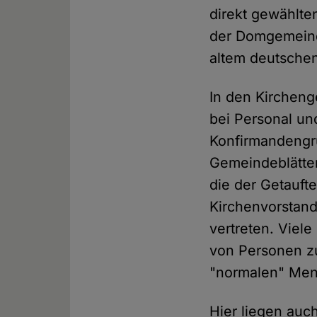
direkt gewählte
der Domgemein
altem deutschen
In den Kircheng
bei Personal un
Konfirmandeng
Gemeindeblätter
die der Getauft
Kirchenvorstand
vertreten. Vie
von Personen zu
"normalen" Mens
Hier liegen auc