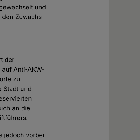
n gewechselt und
et den Zuwachs
t der
h auf Anti-AKW-
orte zu
e Stadt und
eservierten
uch an die
ftführers.
s jedoch vorbei