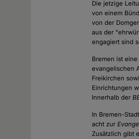
Die jetzige Lei
von einem Bündn
von der Domgem
aus der "ehrwü
engagiert sind 
Bremen ist eine
evangelischen A
Freikirchen so
Einrichtungen w
Innerhalb der
B
In Bremen-Stad
acht zur
Evangel
Zusätzlich gibt 