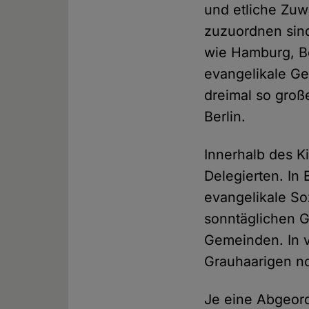
und etliche Zuw
zuzuordnen sind
wie Hamburg, Be
evangelikale Ge
dreimal so groß
Berlin.
Innerhalb des K
Delegierten. In
evangelikale So
sonntäglichen G
Gemeinden. In 
Grauhaarigen n
Je eine Abgeor