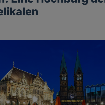
likalen
n