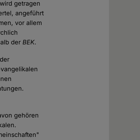
wird getragen
rtel, angeführt
en, vor allem
chlich
halb der
BEK
.
 der
evangelikalen
enen
htungen.
.
Davon gehören
kalen.
meinschaften"