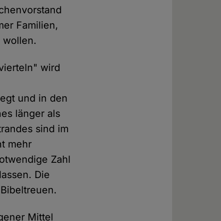
rchenvorstand
mer Familien,
 wollen.
ierteln" wird
gt und in den
es länger als
trandes sind im
ht mehr
otwendige Zahl
lassen. Die
Bibeltreuen.
gener Mittel