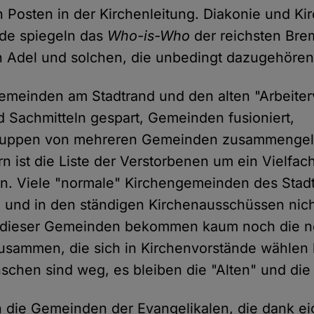
n Posten in der Kirchenleitung. Diakonie und Ki
de spiegeln das
Who-is-Who
der reichsten Bre
 Adel und solchen, die unbedingt dazugehören
emeinden am Stadtrand und den alten "Arbeiterv
d Sachmitteln gespart, Gemeinden fusioniert,
ruppen von mehreren Gemeinden zusammengele
n ist die Liste der Verstorbenen um ein Vielfach
en. Viele "normale" Kirchengemeinden des Stad
 und in den ständigen Kirchenausschüssen nic
le dieser Gemeinden bekommen kaum noch die n
sammen, die sich in Kirchenvorstände wählen 
chen sind weg, es bleiben die "Alten" und die 
h die Gemeinden der Evangelikalen, die dank ei