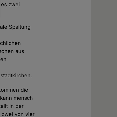
 es zwei
ale Spaltung
rchlichen
rsonen aus
nen
stadtkirchen.
 kommen die
n kann mensch
llt in der
 zwei von vier