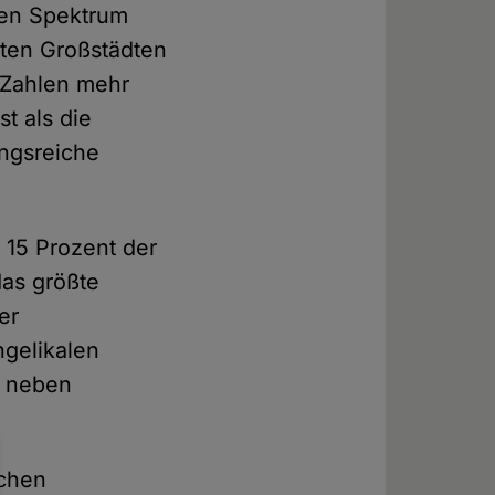
len Spektrum
gten Großstädten
 Zahlen mehr
t als die
ungsreiche
 15 Prozent der
das größte
er
ngelikalen
n neben
schen