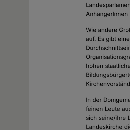
Landesparlament
AnhängerInnen d
Wie andere Groß
auf. Es gibt ei
Durchschnittsei
Organisationsgr
hohen staatlic
Bildungsbürgert
Kirchenvorständ
In der Domgeme
feinen Leute a
sich seine/ihre
Landeskirche di