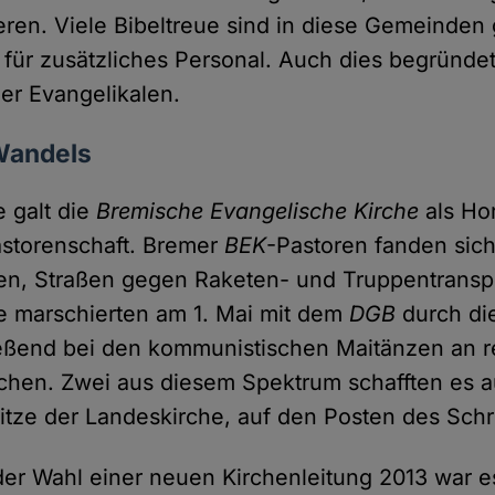
gieren. Viele Bibeltreue sind in diese Gemeinde
l für zusätzliches Personal. Auch dies begründ
der Evangelikalen.
 Wandels
 galt die
Bremische Evangelische Kirche
als Hor
Pastorenschaft. Bremer
BEK
-Pastoren fanden sic
en, Straßen gegen Raketen- und Truppentransp
le marschierten am 1. Mai mit dem
DGB
durch di
eßend bei den kommunistischen Maitänzen an r
rchen. Zwei aus diesem Spektrum schafften es a
itze der Landeskirche, auf den Posten des Schri
der Wahl einer neuen Kirchenleitung 2013 war e