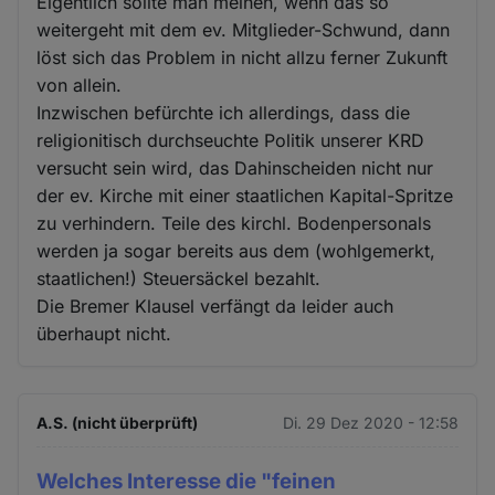
Cookies
Eigentlich sollte man meinen, wenn das so
weitergeht mit dem ev. Mitglieder-Schwund, dann
löst sich das Problem in nicht allzu ferner Zukunft
von allein.
Inzwischen befürchte ich allerdings, dass die
religionitisch durchseuchte Politik unserer KRD
versucht sein wird, das Dahinscheiden nicht nur
der ev. Kirche mit einer staatlichen Kapital-Spritze
zu verhindern. Teile des kirchl. Bodenpersonals
werden ja sogar bereits aus dem (wohlgemerkt,
staatlichen!) Steuersäckel bezahlt.
Die Bremer Klausel verfängt da leider auch
überhaupt nicht.
A.S. (nicht überprüft)
Di. 29 Dez 2020 - 12:58
Welches Interesse die "feinen