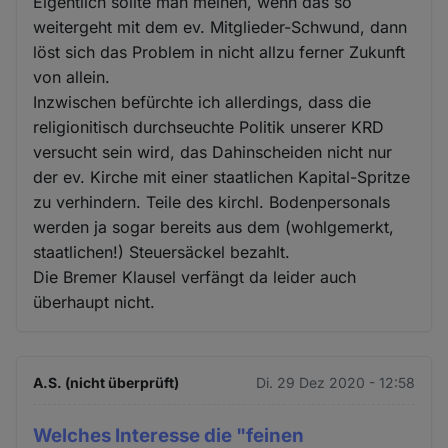
Cookies
Eigentlich sollte man meinen, wenn das so
weitergeht mit dem ev. Mitglieder-Schwund, dann
löst sich das Problem in nicht allzu ferner Zukunft
von allein.
Inzwischen befürchte ich allerdings, dass die
religionitisch durchseuchte Politik unserer KRD
versucht sein wird, das Dahinscheiden nicht nur
der ev. Kirche mit einer staatlichen Kapital-Spritze
zu verhindern. Teile des kirchl. Bodenpersonals
werden ja sogar bereits aus dem (wohlgemerkt,
staatlichen!) Steuersäckel bezahlt.
Die Bremer Klausel verfängt da leider auch
überhaupt nicht.
A.S. (nicht überprüft)
Di. 29 Dez 2020 - 12:58
Welches Interesse die "feinen