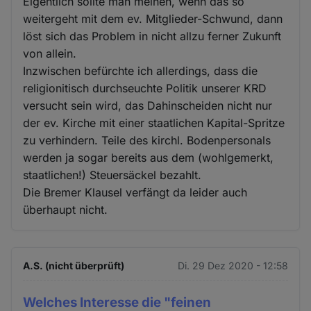
Cookies
Eigentlich sollte man meinen, wenn das so
weitergeht mit dem ev. Mitglieder-Schwund, dann
löst sich das Problem in nicht allzu ferner Zukunft
von allein.
Inzwischen befürchte ich allerdings, dass die
religionitisch durchseuchte Politik unserer KRD
versucht sein wird, das Dahinscheiden nicht nur
der ev. Kirche mit einer staatlichen Kapital-Spritze
zu verhindern. Teile des kirchl. Bodenpersonals
werden ja sogar bereits aus dem (wohlgemerkt,
staatlichen!) Steuersäckel bezahlt.
Die Bremer Klausel verfängt da leider auch
überhaupt nicht.
A.S. (nicht überprüft)
Di. 29 Dez 2020 - 12:58
Welches Interesse die "feinen