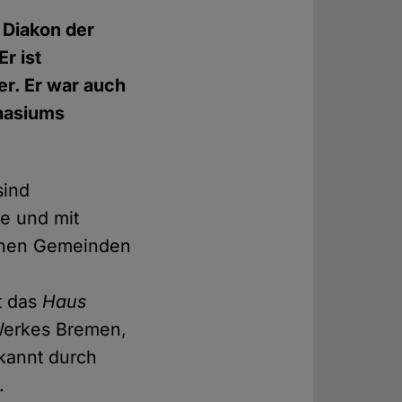
 Diakon der
r ist
r. Er war auch
mnasiums
sind
e und mit
schen Gemeinden
t das
Haus
 Werkes Bremen,
kannt durch
.