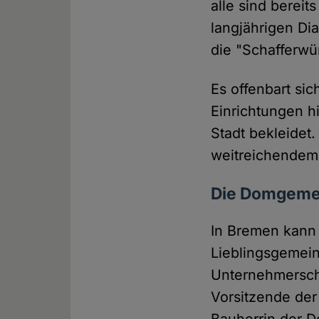
alle sind berei
langjährigen D
die "Schafferwü
Es offenbart si
Einrichtungen hi
Stadt bekleidet.
weitreichendem E
Die Domgemein
In Bremen kann 
Lieblingsgemeind
Unternehmerscha
Vorsitzende der