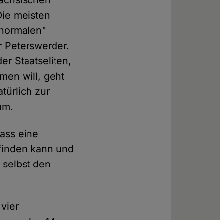
sächsischen
ie meisten
"normalen"
r Peterswerder.
er Staatseliten,
en will, geht
türlich zur
um.
ass eine
tfinden kann und
 selbst den
 vier