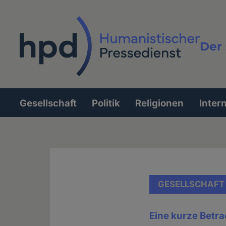
Direkt
zum
Inhalt
Der 
Vollt
Gesellschaft
Politik
Religionen
Inter
Hauptnavigation
GESELLSCHAFT
Eine kurze Betra