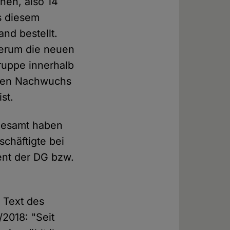
nen, also 14
s diesem
nd bestellt.
derum die neuen
uppe innerhalb
hmen Nachwuchs
st.
sgesamt haben
chäftigte bei
nt der DG bzw.
m Text des
2018: "Seit