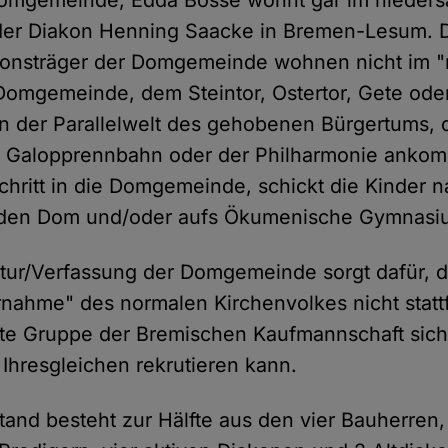
Domgemeinde, Edda Bosse wohnt gar im nieder
der Diakon Henning Saacke in Bremen-Lesum. D
tionsträger der Domgemeinde wohnen nicht im 
 Domgemeinde, dem Steintor, Ostertor, Gete ode
n der Parallelwelt des gehobenen Bürgertums, d
r Galopprennbahn oder der Philharmonie ankomm
chritt in die Domgemeinde, schickt die Kinder na
n den Dom und/oder aufs Ökumenische Gymnasi
ktur/Verfassung der Domgemeinde sorgt dafür, d
rnahme" des normalen Kirchenvolkes nicht stat
ierte Gruppe der Bremischen Kaufmannschaft sich
hresgleichen rekrutieren kann.
tand besteht zur Hälfte aus den vier Bauherren,