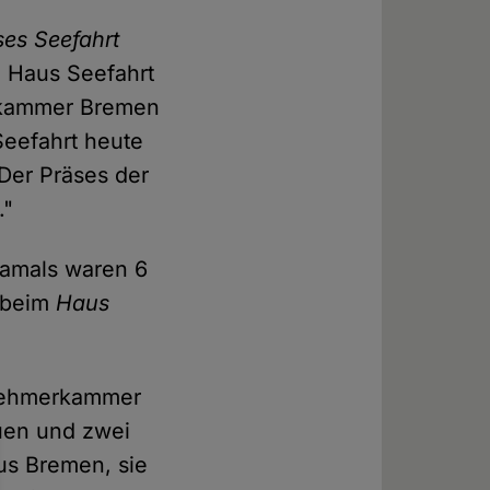
es Seefahrt
n Haus Seefahrt
lskammer Bremen
Seefahrt heute
 Der Präses der
."
Damals waren 6
d beim
Haus
rnehmerkammer
uen und zwei
us Bremen, sie