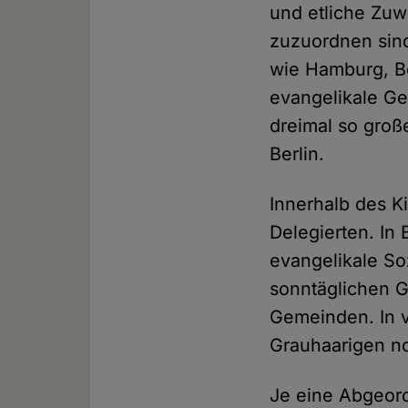
und etliche Zuw
zuzuordnen sind
wie Hamburg, Be
evangelikale Ge
dreimal so groß
Berlin.
Innerhalb des K
Delegierten. In
evangelikale So
sonntäglichen G
Gemeinden. In 
Grauhaarigen n
Je eine Abgeor