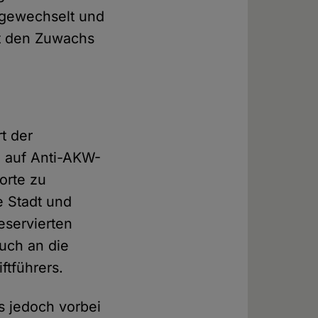
n gewechselt und
et den Zuwachs
t der
h auf Anti-AKW-
orte zu
e Stadt und
eservierten
uch an die
ftführers.
s jedoch vorbei