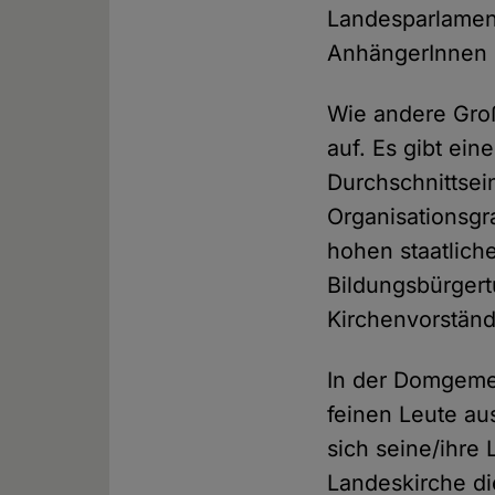
Landesparlament
AnhängerInnen d
Wie andere Groß
auf. Es gibt ei
Durchschnittsei
Organisationsgr
hohen staatlic
Bildungsbürgert
Kirchenvorständ
In der Domgeme
feinen Leute a
sich seine/ihre
Landeskirche di