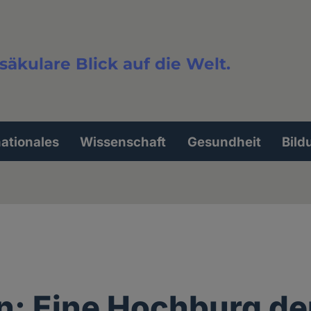
säkulare Blick auf die Welt.
extsuche
nationales
Wissenschaft
Gesundheit
Bild
: Eine Hochburg de