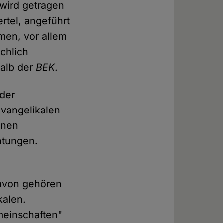
wird getragen
rtel, angeführt
en, vor allem
chlich
halb der
BEK
.
 der
evangelikalen
enen
htungen.
.
Davon gehören
kalen.
meinschaften"