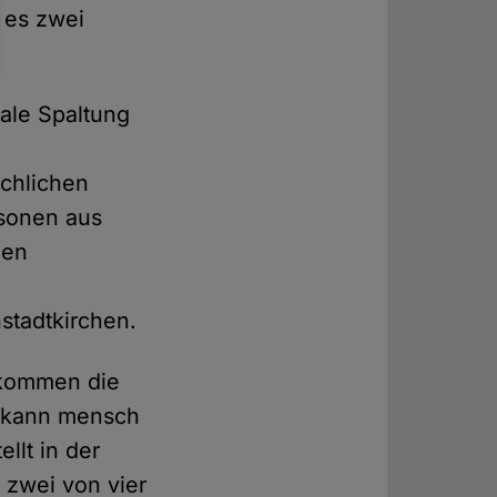
 es zwei
ale Spaltung
rchlichen
rsonen aus
nen
stadtkirchen.
 kommen die
n kann mensch
llt in der
 zwei von vier