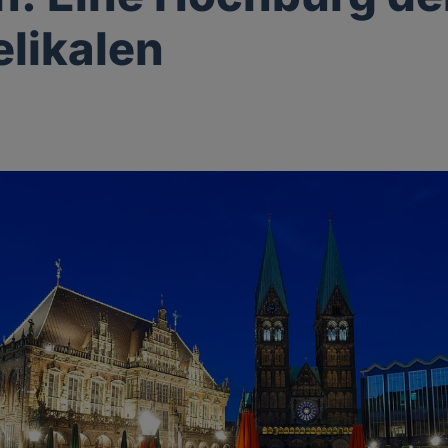
likalen
n