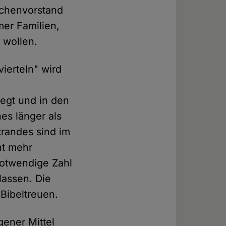
rchenvorstand
mer Familien,
 wollen.
ierteln" wird
gt und in den
es länger als
trandes sind im
ht mehr
otwendige Zahl
lassen. Die
Bibeltreuen.
gener Mittel