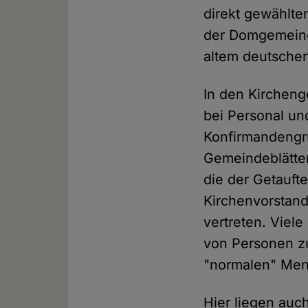
direkt gewählte
der Domgemein
altem deutschen
In den Kircheng
bei Personal un
Konfirmandeng
Gemeindeblätter
die der Getauft
Kirchenvorstand
vertreten. Vie
von Personen zu
"normalen" Mens
Hier liegen auc