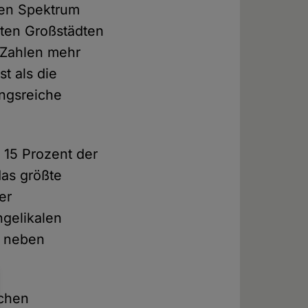
len Spektrum
gten Großstädten
 Zahlen mehr
t als die
ungsreiche
 15 Prozent der
das größte
er
ngelikalen
n neben
schen