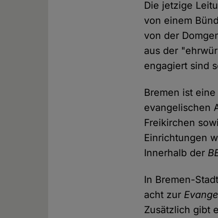
Die jetzige Lei
von einem Bündn
von der Domgem
aus der "ehrwü
engagiert sind 
Bremen ist eine
evangelischen A
Freikirchen so
Einrichtungen w
Innerhalb der
B
In Bremen-Stad
acht zur
Evangel
Zusätzlich gibt 