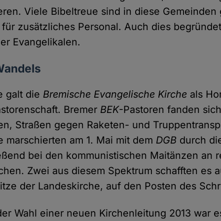
gieren. Viele Bibeltreue sind in diese Gemeinde
l für zusätzliches Personal. Auch dies begründ
der Evangelikalen.
 Wandels
 galt die
Bremische Evangelische Kirche
als Hor
Pastorenschaft. Bremer
BEK
-Pastoren fanden sic
en, Straßen gegen Raketen- und Truppentransp
le marschierten am 1. Mai mit dem
DGB
durch di
eßend bei den kommunistischen Maitänzen an r
rchen. Zwei aus diesem Spektrum schafften es a
itze der Landeskirche, auf den Posten des Schri
der Wahl einer neuen Kirchenleitung 2013 war e