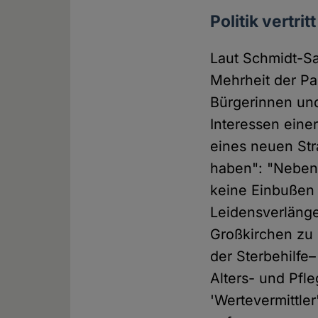
Politik vertri
Laut Schmidt-S
Mehrheit der Par
Bürgerinnen und
Interessen eine
eines neuen Str
haben": "Neben
keine Einbußen 
Leidensverlänge
Großkirchen zu 
der Sterbehilfe–
Alters- und Pfl
'Wertevermittler