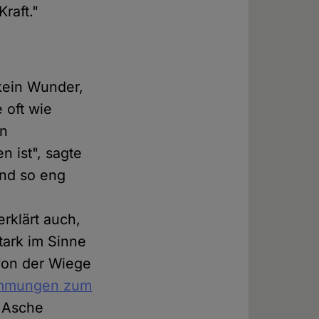
raft."
kein Wunder,
 oft wie
en
n ist", sagte
ind so eng
rklärt auch,
ark im Sinne
von der Wiege
immungen zum
 Asche