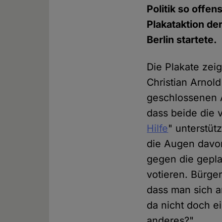
Politik so offen
Plakataktion de
Berlin startete.
Die Plakate zei
Christian Arnold
geschlossenen Au
dass beide die 
Hilfe
" unterstüt
die Augen davor
gegen die gepla
votieren. Bürger
dass man sich a
da nicht doch e
anderes?"