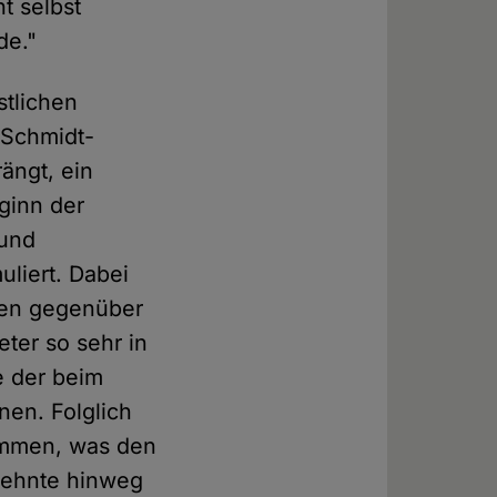
t selbst
de."
stlichen
 Schmidt-
rängt, ein
ginn der
 und
liert. Dabei
gen gegenüber
eter so sehr in
te der beim
nen. Folglich
nommen, was den
rzehnte hinweg