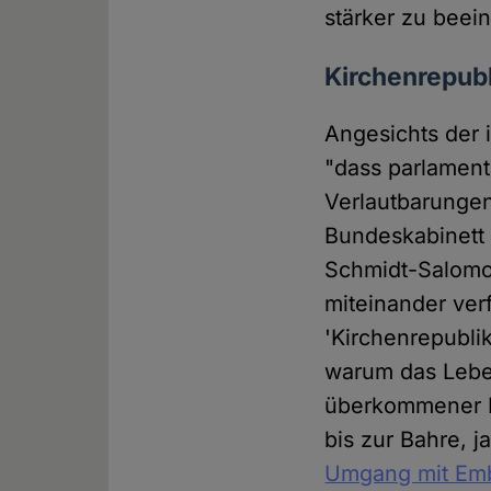
stärker zu beei
Kirchenrepub
Angesichts der 
"dass parlament
Verlautbarungen
Bundeskabinett 
Schmidt-Salomon
miteinander ver
'Kirchenrepubli
warum das Lebe
überkommener K
bis zur Bahre, j
Umgang mit Emb