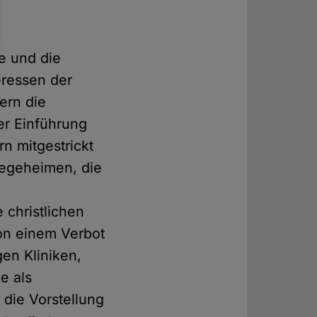
e und die
eressen der
ern die
er Einführung
n mitgestrickt
legeheimen, die
 christlichen
von einem Verbot
gen Kliniken,
e als
n die Vorstellung