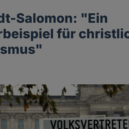
t-Salomon: "Ein
beispiel für christl
ismus"