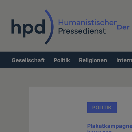
Direkt
zum
Inhalt
Der 
Vollt
Gesellschaft
Politik
Religionen
Inter
Hauptnavigation
POLITIK
Plakatkampagne 