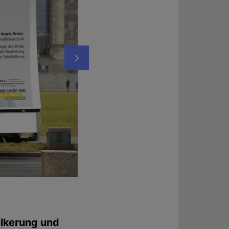
Nächstes
Kampagnenfahrzeuge vor dem Bundeskan
Foto: © Evelin Frerk
ölkerung und