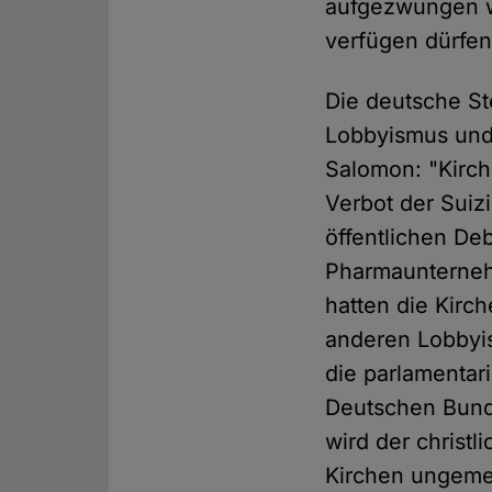
aufgezwungen we
verfügen dürfen
Die deutsche Ste
Lobbyismus und 
Salomon: "Kirchl
Verbot der Suiz
öffentlichen De
Pharmaunterneh
hatten die Kirc
anderen Lobbyis
die parlamentari
Deutschen Bunde
wird der christ
Kirchen ungemei