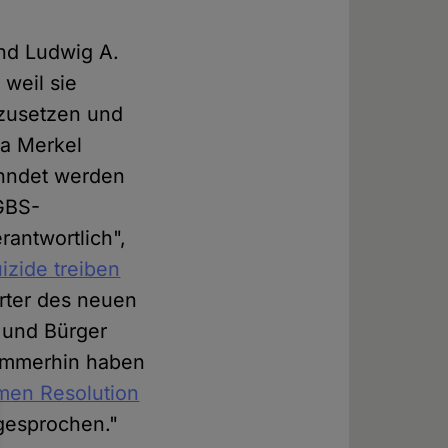
nd Ludwig A.
 weil sie
zusetzen und
la Merkel
ahndet werden
 GBS-
antwortlich",
izide treiben
rter des neuen
 und Bürger
 Immerhin haben
men Resolution
gesprochen."