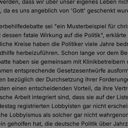
rden, dass wir über unser eigenes Leben nich
, da es uns angeblich von 'Gott' geschenkt wur
rbehilfedebatte sei "ein Musterbeispiel für chri
dessen fatale Wirkung auf die Politik", erklärte
iche Kreise haben die Politiker viele Jahre bed
idhilfe herbeizuführen. Schon lange vor dem Be
batte haben sie gemeinsam mit Klinikbetreibern
men entsprechende Gesetzesentwürfe ausformu
hen bezüglich der Durchsetzung ihrer Forderun
ten einen entscheidenden Vorteil, da ihre Vertr
sche Arbeit integriert sind, dass sie auf der Lis
stag registrierten Lobbyisten gar nicht erschei
liche Lobbyismus als solcher gar nicht wahrge
n geholfen hat, die deutsche Politik über Jah