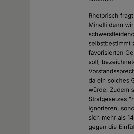
Rhetorisch frag
Minelli denn wir
schwerstleiden
selbstbestimmt 
favorisierten G
soll, bezeichne
Vorstandssprech
da ein solches
würde. Zudem se
Strafgesetzes "
ignorieren, son
sich mehr als 1
gegen die Einf