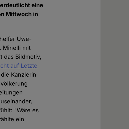
verdeutlicht eine
en Mittwoch in
ehelfer Uwe-
 Minelli mit
t das Bildmotiv,
cht auf Letzte
 die Kanzlerin
evölkerung
leitungen
 auseinander,
fühlt: "Wäre es
ählte ein