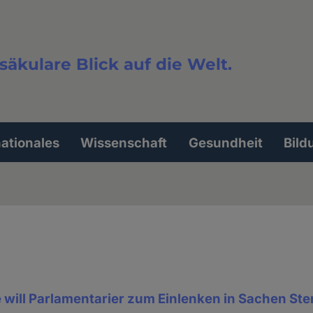
säkulare Blick auf die Welt.
extsuche
nationales
Wissenschaft
Gesundheit
Bild
will Parlamentarier zum Einlenken in Sachen Ste