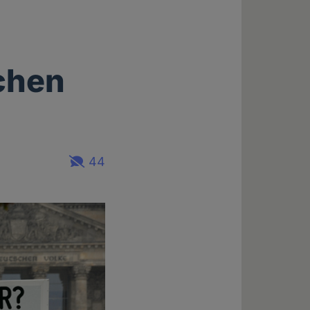
ichen
44