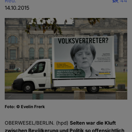
Red.
44
14.10.2015
Foto: © Evelin Frerk
K
Fo
OBERWESEL/BERLIN. (hpd)
Selten war die Kluft
zwischen Bevölkerung und Politik so offensichtlich