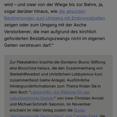
wird – und zwar von der Wiege bis zur Bahre, ja,
sogar darüber hinaus, wie
die absurden
Bestimmungen zum Umgang mit Embryonalzellen
zeigen oder zum Umgang mit der Asche
Verstorbener, die man aufgrund des kirchlich
geforderten Bestattungszwangs nicht im eigenen
Garten verstreuen darf."
Zur Plakataktion brachte die Giordano-Bruno-Stiftung
eine Broschüre heraus, die den Zusammenhang von
Sterbehilfeverbot und christlichem Lobbyismus kurz
zusammenfasst (siehe Anlage). Ausführliche
Hintergrundinformationen zum Thema finden Sie in
dem Buch "
Letzte Hilfe – Ein Plädoyer für das
selbstbestimmte Sterben
" von Uwe-Christian Arnold
und Michael Schmidt-Salomon. Im November
erscheint im Alibri Verlag zudem die
Studie
"Kirchenrepublik Deutschland" von Carsten Frerk
, die