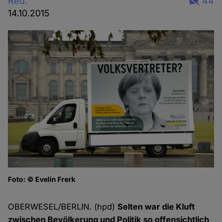
Red.
44
14.10.2015
Foto: © Evelin Frerk
K
Fo
OBERWESEL/BERLIN. (hpd)
Selten war die Kluft
zwischen Bevölkerung und Politik so offensichtlich