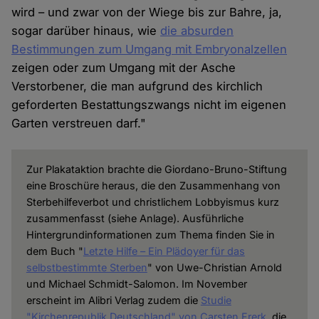
wird – und zwar von der Wiege bis zur Bahre, ja,
sogar darüber hinaus, wie
die absurden
Bestimmungen zum Umgang mit Embryonalzellen
zeigen oder zum Umgang mit der Asche
Verstorbener, die man aufgrund des kirchlich
geforderten Bestattungszwangs nicht im eigenen
Garten verstreuen darf."
Zur Plakataktion brachte die Giordano-Bruno-Stiftung
eine Broschüre heraus, die den Zusammenhang von
Sterbehilfeverbot und christlichem Lobbyismus kurz
zusammenfasst (siehe Anlage). Ausführliche
Hintergrundinformationen zum Thema finden Sie in
dem Buch "
Letzte Hilfe – Ein Plädoyer für das
selbstbestimmte Sterben
" von Uwe-Christian Arnold
und Michael Schmidt-Salomon. Im November
erscheint im Alibri Verlag zudem die
Studie
"Kirchenrepublik Deutschland" von Carsten Frerk
, die