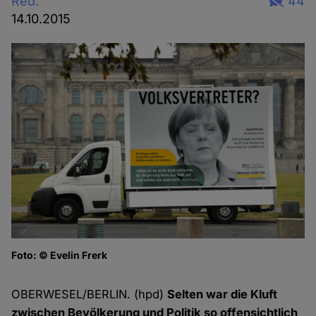
Red.
44
14.10.2015
Foto: © Evelin Frerk
K
Fo
OBERWESEL/BERLIN. (hpd)
Selten war die Kluft
zwischen Bevölkerung und Politik so offensichtlich