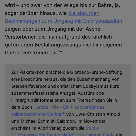
wird – und zwar von der Wiege bis zur Bahre, ja,
sogar darüber hinaus, wie
die absurden
Bestimmungen zum Umgang mit Embryonalzellen
zeigen oder zum Umgang mit der Asche
Verstorbener, die man aufgrund des kirchlich
geforderten Bestattungszwangs nicht im eigenen
Garten verstreuen darf."
Zur Plakataktion brachte die Giordano-Bruno-Stiftung
eine Broschüre heraus, die den Zusammenhang von
Sterbehilfeverbot und christlichem Lobbyismus kurz
zusammenfasst (siehe Anlage). Ausführliche
Hintergrundinformationen zum Thema finden Sie in
dem Buch "
Letzte Hilfe – Ein Plädoyer für das
selbstbestimmte Sterben
" von Uwe-Christian Arnold
und Michael Schmidt-Salomon. Im November
erscheint im Alibri Verlag zudem die
Studie
"Kirchenrepublik Deutschland" von Carsten Frerk
, die