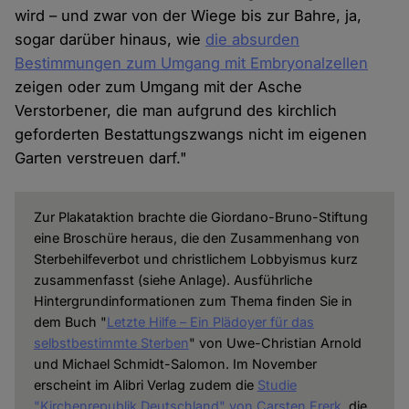
wird – und zwar von der Wiege bis zur Bahre, ja,
sogar darüber hinaus, wie
die absurden
Bestimmungen zum Umgang mit Embryonalzellen
zeigen oder zum Umgang mit der Asche
Verstorbener, die man aufgrund des kirchlich
geforderten Bestattungszwangs nicht im eigenen
Garten verstreuen darf."
Zur Plakataktion brachte die Giordano-Bruno-Stiftung
eine Broschüre heraus, die den Zusammenhang von
Sterbehilfeverbot und christlichem Lobbyismus kurz
zusammenfasst (siehe Anlage). Ausführliche
Hintergrundinformationen zum Thema finden Sie in
dem Buch "
Letzte Hilfe – Ein Plädoyer für das
selbstbestimmte Sterben
" von Uwe-Christian Arnold
und Michael Schmidt-Salomon. Im November
erscheint im Alibri Verlag zudem die
Studie
"Kirchenrepublik Deutschland" von Carsten Frerk
, die