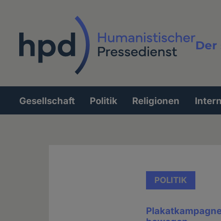
Direkt
zum
Inhalt
Der 
Vollt
Gesellschaft
Politik
Religionen
Inter
Hauptnavigation
POLITIK
Plakatkampagne 