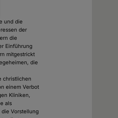
e und die
eressen der
ern die
er Einführung
n mitgestrickt
legeheimen, die
 christlichen
von einem Verbot
gen Kliniken,
e als
n die Vorstellung