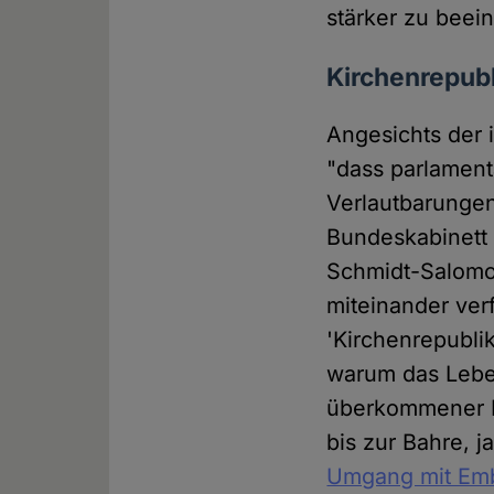
stärker zu beei
Kirchenrepub
Angesichts der 
"dass parlament
Verlautbarungen
Bundeskabinett 
Schmidt-Salomon
miteinander ver
'Kirchenrepubli
warum das Lebe
überkommener K
bis zur Bahre, j
Umgang mit Emb