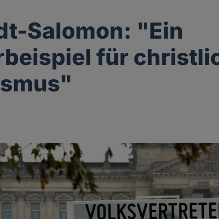
t-Salomon: "Ein
beispiel für christl
ismus"