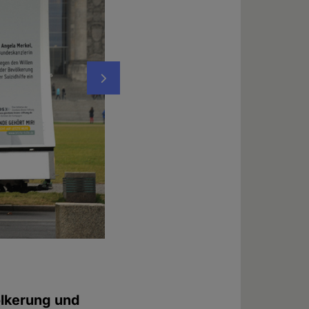
Nächstes
Kampagnenfahrzeuge vor dem Bundeskan
Foto: © Evelin Frerk
ölkerung und