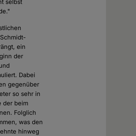
t selbst
de."
stlichen
 Schmidt-
rängt, ein
ginn der
 und
liert. Dabei
gen gegenüber
eter so sehr in
te der beim
nen. Folglich
nommen, was den
rzehnte hinweg