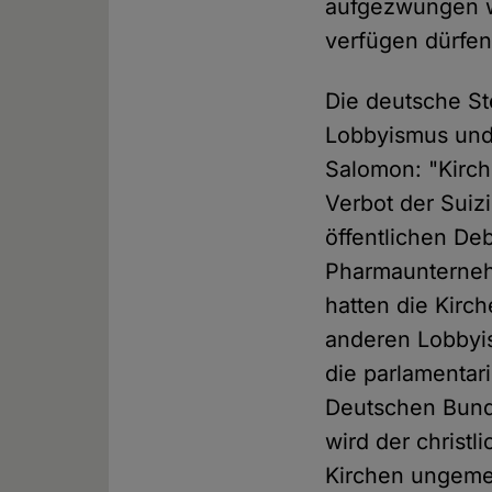
aufgezwungen we
verfügen dürfen
Die deutsche Ste
Lobbyismus und 
Salomon: "Kirchl
Verbot der Suiz
öffentlichen De
Pharmaunterneh
hatten die Kirc
anderen Lobbyis
die parlamentari
Deutschen Bunde
wird der christ
Kirchen ungemei