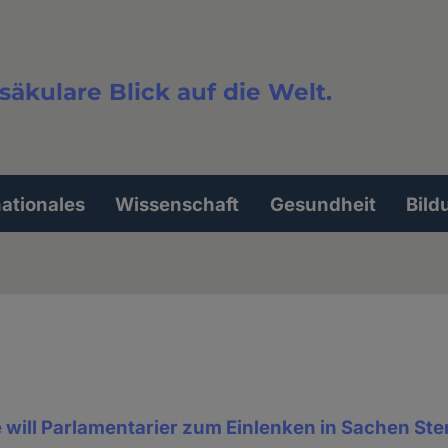
säkulare Blick auf die Welt.
extsuche
nationales
Wissenschaft
Gesundheit
Bild
will Parlamentarier zum Einlenken in Sachen Ste