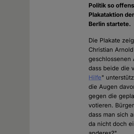
Politik so offen
Plakataktion de
Berlin startete.
Die Plakate zei
Christian Arnold
geschlossenen Au
dass beide die 
Hilfe
" unterstüt
die Augen davor
gegen die gepla
votieren. Bürger
dass man sich a
da nicht doch e
anderes?"