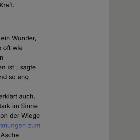
raft."
kein Wunder,
 oft wie
en
n ist", sagte
ind so eng
rklärt auch,
ark im Sinne
von der Wiege
immungen zum
 Asche