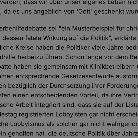
rden, dass wir über unser eigenes Leben nich
, da es uns angeblich von 'Gott' geschenkt wur
rbehilfedebatte sei "ein Musterbeispiel für chri
dessen fatale Wirkung auf die Politik", erklärte
iche Kreise haben die Politiker viele Jahre bed
idhilfe herbeizuführen. Schon lange vor dem Be
batte haben sie gemeinsam mit Klinikbetreibern
men entsprechende Gesetzesentwürfe ausformu
hen bezüglich der Durchsetzung ihrer Forderun
ten einen entscheidenden Vorteil, da ihre Vertr
sche Arbeit integriert sind, dass sie auf der Lis
stag registrierten Lobbyisten gar nicht erschei
liche Lobbyismus als solcher gar nicht wahrge
n geholfen hat, die deutsche Politik über Jah