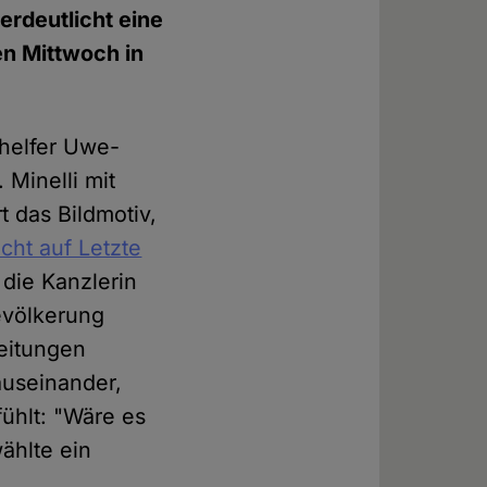
verdeutlicht eine
en Mittwoch in
ehelfer Uwe-
 Minelli mit
t das Bildmotiv,
cht auf Letzte
 die Kanzlerin
evölkerung
leitungen
 auseinander,
fühlt: "Wäre es
ählte ein