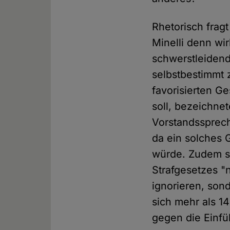
Rhetorisch frag
Minelli denn wir
schwerstleiden
selbstbestimmt 
favorisierten G
soll, bezeichne
Vorstandssprech
da ein solches
würde. Zudem se
Strafgesetzes "
ignorieren, son
sich mehr als 1
gegen die Einf