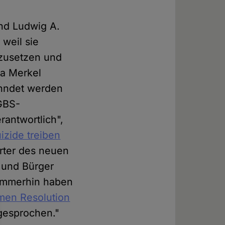
nd Ludwig A.
 weil sie
zusetzen und
la Merkel
ahndet werden
 GBS-
antwortlich",
izide treiben
rter des neuen
 und Bürger
 Immerhin haben
men Resolution
gesprochen."