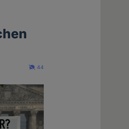
ichen
44