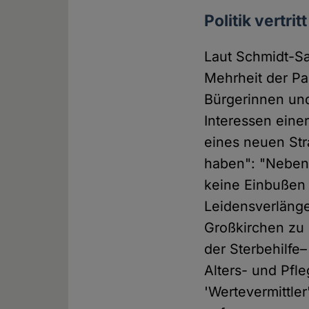
Politik vertri
Laut Schmidt-S
Mehrheit der Par
Bürgerinnen und
Interessen eine
eines neuen Str
haben": "Neben
keine Einbußen 
Leidensverlänge
Großkirchen zu 
der Sterbehilfe–
Alters- und Pfl
'Wertevermittler